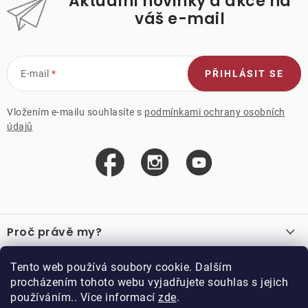
Aktuální novinky a akce na
váš e-mail
E-mail
PŘIHLÁSIT SE
Vložením e-mailu souhlasíte s
podmínkami ochrany osobních
údajů
Z
á
Proč právě my?
p
a
O nás
Důležité odkazy
Tento web používá soubory cookie. Dalším
Recenze
t
procházením tohoto webu vyjadřujete souhlas s jejich
Velkoobchod
í
používáním.. Více informací
zde
.
O nákupu
Vzorková prodejna