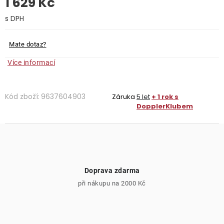
1 629 Kč
O nás
Měrná cena:
Kontakty
Mate dotaz?
Více informací
Kód zboží:
9637604903
Záruka
5 let
+ 1 rok s
DopplerKlubem
Doprava zdarma
při nákupu na 2000 Kč