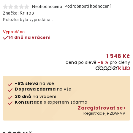
Lehátka
Podrobnosti hodnocení
Neohodnoceno
Knirps
Značka:
Položka byla vyprodána…
Doplňky
Vyprodáno
14 dnů na vrácení
Deštníky
1 548 Kč
Gastro produkty
cena po slevě
−5 %
pro členy
Kolekce
-5% sleva
na vše
Doprava zdarma
na vše
Prodávané značky
30 dnů
na vrácení
Konzultace
s expertem zdarma
Zaregistrovat se ›
Klub výhod
Registrace je ZDARMA
Naše katalogy