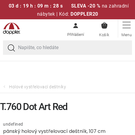
03 d : 19 h : 09 m : 27 s
SLEVA -20 %
na zahradní
nábytek | Kód:
DOPPLER20
NÁKUPN
Přejít
Sedací soupravy
KOŠÍK
na
obsah
Doprava zdarma při nákupu nad 2000 Kč
Slunečníky
Křesla a židle
Polstry a sedáky
Holové vystřelovací deštníky
Stoly
T.760 Dot Art Red
Lavice a houpačky
undefined
pánský holový vystřelovací deštník, 107 cm