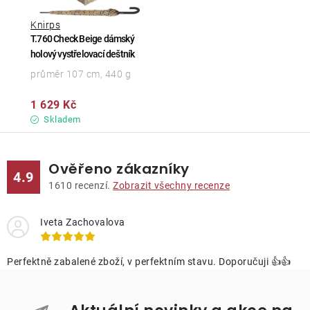
Knirps
T.760 Check Beige dámský
holový vystřelovací deštník
průměr 107 cm, 440 g
1 629 Kč
Skladem
Ověřeno zákazníky
4.9
1610
recenzí.
Zobrazit všechny recenze
Iveta Zachovalova
Perfektně zabalené zboží, v perfektním stavu. Doporučuji 👍👍