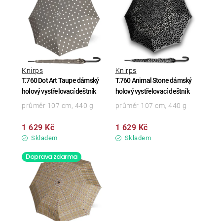
Knirps
Knirps
T.760 Dot Art Taupe dámský
T.760 Animal Stone dámský
holový vystřelovací deštník
holový vystřelovací deštník
průměr 107 cm, 440 g
průměr 107 cm, 440 g
1 629 Kč
1 629 Kč
Skladem
Skladem
Doprava zdarma