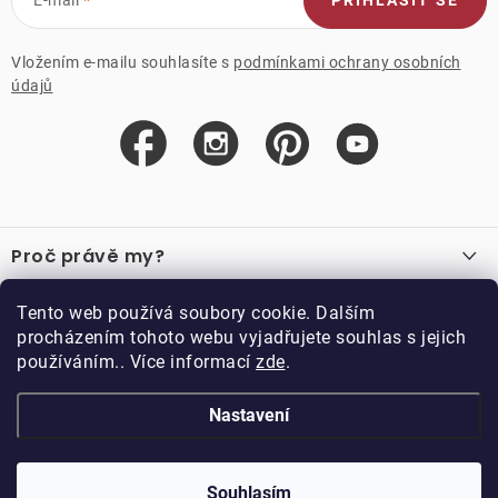
PŘIHLÁSIT SE
Vložením e-mailu souhlasíte s
podmínkami ochrany osobních
údajů
Z
á
Proč právě my?
p
a
O nás
Důležité odkazy
Tento web používá soubory cookie. Dalším
Recenze
t
procházením tohoto webu vyjadřujete souhlas s jejich
Velkoobchod
í
používáním.. Více informací
zde
.
O nákupu
Vzorková prodejna
Vrácení a reklamace
Kontakty
Nastavení
Kontakty
Obchodní podmínky
Kariéra
Podmínky věrnostního programu
Blog
Doppler CZ spol. s.r.o.,
Doppler klub
Trocnovská 70, 374 01
Souhlasím
Copyright 2026
DOPPLER CZ spol. s r.o.
. Všechna práva vyhrazena.