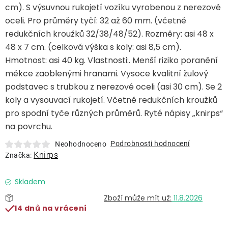
cm). S výsuvnou rukojetí vozíku vyrobenou z nerezové
oceli. Pro průměry tyčí: 32 až 60 mm. (včetně
O nás
redukčních kroužků 32/38/48/52). Rozměry: asi 48 x
48 x 7 cm. (celková výška s koly: asi 8,5 cm).
Kontakty
Hmotnost: asi 40 kg. Vlastnosti:. Menší riziko poranění
měkce zaoblenými hranami. Vysoce kvalitní žulový
podstavec s trubkou z nerezové oceli (asi 30 cm). Se 2
koly a vysouvací rukojetí. Včetně redukčních kroužků
pro spodní tyče různých průměrů. Ryté nápisy „knirps“
na povrchu.
Podrobnosti hodnocení
Neohodnoceno
Knirps
Značka:
Skladem
11.8.2026
14 dnů na vrácení