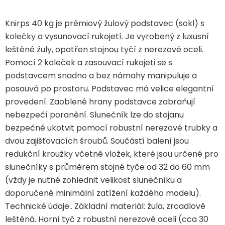
Lehátka
Knirps 40 kg je prémiový žulový podstavec (sokl) s
Doplňky
kolečky a vysunovací rukojetí. Je vyrobený z luxusní
leštěné žuly, opatřen stojnou tyčí z nerezové oceli.
Pomocí 2 koleček a zasouvací rukojeti se s
Deštníky
podstavcem snadno a bez námahy manipuluje a
posouvá po prostoru. Podstavec má velice elegantní
Gastro produkty
provedení. Zaoblené hrany podstavce zabraňují
nebezpečí poranění. Slunečník lze do stojanu
bezpečně ukotvit pomocí robustní nerezové trubky a
Kolekce
dvou zajišťovacích šroubů. Součástí balení jsou
redukční kroužky včetně vložek, které jsou určené pro
Prodávané značky
slunečníky s průměrem stojné tyče od 32 do 60 mm
(vždy je nutné zohlednit velikost slunečníku a
Klub výhod
doporučené minimální zatížení každého modelu).
Technické údaje:. Základní materiál: žula, zrcadlově
leštěná. Horní tyč z robustní nerezové oceli (cca 30
Naše katalogy