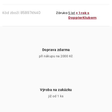
Kód zboží:
85897KN40
Záruka
5 let
+ 1 rok s
DopplerKlubem
Doprava zdarma
při nákupu na 2000 Kč
Výroba na zakázku
již od 1 ks