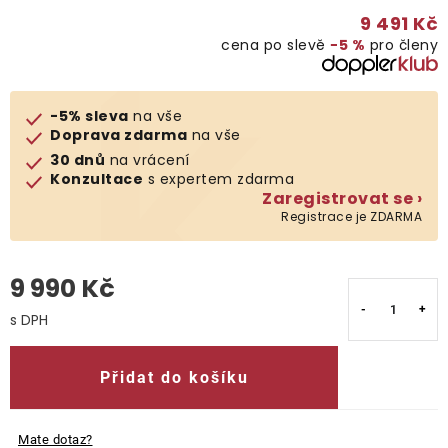
9 491 Kč
cena po slevě
−5 %
pro členy
-5% sleva
na vše
Doprava zdarma
na vše
30 dnů
na vrácení
Konzultace
s expertem zdarma
Zaregistrovat se ›
Registrace je ZDARMA
9 990 Kč
Měrná cena:
Přidat do košíku
Mate dotaz?