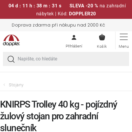
04 d : 11 h : 38 m : 30 s
SLEVA -20 %
na zahradní
nábytek | Kód:
DOPPLER20
Přejít
Doprava zdarma při nákupu nad 2000 Kč
Sedací soupravy
na
NÁKUPN
obsah
KOŠÍK
Slunečníky
Křesla a židle
Polstry a sedáky
Stojany
Stoly
KNIRPS Trolley 40 kg - pojízdný
žulový stojan pro zahradní
Lavice a houpačky
slunečník