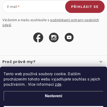
E-mail
PŘIHLÁSIT SE
Vložením e-mailu souhlasíte s
podmínkami ochrany osobních
údajů
Z
á
Proč právě my?
p
a
O nás
Důležité odkazy
Tento web používá soubory cookie. Dalším
Recenze
t
procházením tohoto webu vyjadřujete souhlas s jejich
Velkoobchod
í
používáním.. Více informací
zde
.
O nákupu
Vzorková prodejna
Vrácení a reklamace
Kontakty
Nastavení
Kontakty
Obchodní podmínky
Kariéra
Podmínky věrnostního programu
Blog
Doppler CZ spol. s.r.o.,