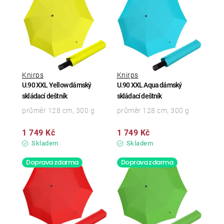
Knirps
Knirps
U.90 XXL Yellow dámský
U.90 XXL Aqua dámský
skládací deštník
skládací deštník
průměr 128 cm, 300 g
průměr 128 cm, 300 g
1 749 Kč
1 749 Kč
Skladem
Skladem
Doprava zdarma
Doprava zdarma