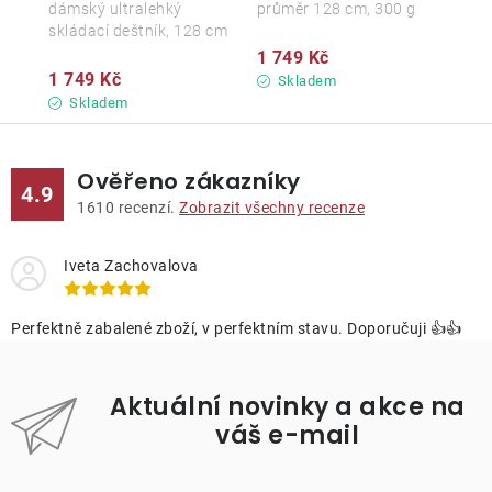
dámský ultralehký
průměr 128 cm, 300 g
skládací deštník, 128 cm
1 749 Kč
1 749 Kč
Skladem
Skladem
Ověřeno zákazníky
4.9
1610
recenzí.
Zobrazit všechny recenze
Iveta Zachovalova
Perfektně zabalené zboží, v perfektním stavu. Doporučuji 👍👍
Aktuální novinky a akce na
váš e-mail