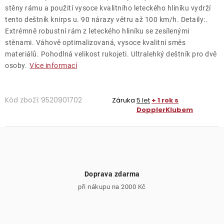
stěny rámu a použití vysoce kvalitního leteckého hliníku vydrží
tento deštník knirps u. 90 nárazy větru až 100 km/h. Detaily:.
Extrémně robustní rám z leteckého hliníku se zesílenými
stěnami. Váhově optimalizovaná, vysoce kvalitní směs
materiálů. Pohodlná velikost rukojeti. Ultralehký deštník pro dvě
osoby.
Více informací
Kód zboží:
9520901702
Záruka
5 let
+ 1 rok s
DopplerKlubem
Doprava zdarma
při nákupu na 2000 Kč