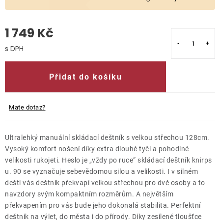
O nás
1 749 Kč
Kontakty
Měrná cena:
Přidat do košíku
Mate dotaz?
Ultralehký manuální skládací deštník s velkou střechou 128cm.
Vysoký komfort nošení díky extra dlouhé tyči a pohodlné
velikosti rukojeti. Heslo je „vždy po ruce“ skládací deštník knirps
u. 90 se vyznačuje sebevědomou silou a velikosti. I v silném
dešti vás deštník překvapí velkou střechou pro dvě osoby a to
navzdory svým kompaktním rozměrům. A největším
překvapením pro vás bude jeho dokonalá stabilita. Perfektní
deštník na výlet, do města i do přírody. Díky zesílené tloušťce