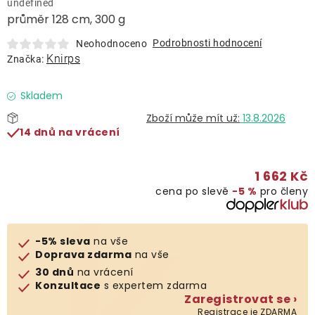
undefined
Lehátka
průměr 128 cm, 300 g
Podrobnosti hodnocení
Neohodnoceno
Doplňky
Knirps
Značka:
Deštníky
Skladem
13.8.2026
14 dnů na vrácení
Gastro produkty
1 662 Kč
Kolekce
cena po slevě
−5 %
pro členy
Prodávané značky
-5% sleva
na vše
Doprava zdarma
na vše
Klub výhod
30 dnů
na vrácení
Konzultace
s expertem zdarma
Zaregistrovat se ›
Naše katalogy
Registrace je ZDARMA