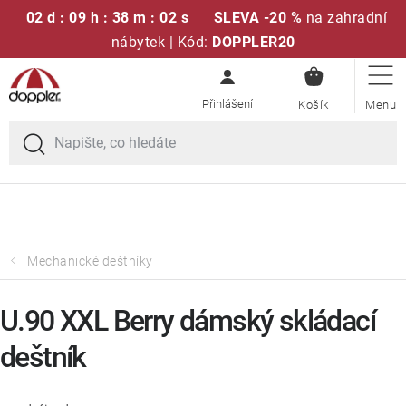
02 d : 09 h : 38 m : 02 s
SLEVA -20 %
na zahradní
nábytek | Kód:
DOPPLER20
NÁKUPN
Přejít
Sedací soupravy
KOŠÍK
na
obsah
Doprava zdarma při nákupu nad 2000 Kč
Slunečníky
Křesla a židle
Polstry a sedáky
Mechanické deštníky
Stoly
U.90 XXL Berry dámský skládací
deštník
Lavice a houpačky