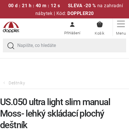
00 d : 21 h : 40 m : 12 s
SLEVA -20 %
na zahradní
nábytek | Kód:
DOPPLER20
NÁKUPN
Přejít
Sedací soupravy
KOŠÍK
na
obsah
Doprava zdarma při nákupu nad 2000 Kč
Slunečníky
Křesla a židle
Polstry a sedáky
Deštníky
Stoly
US.050 ultra light slim manual
Moss- lehký skládací plochý
Lavice a houpačky
deštník