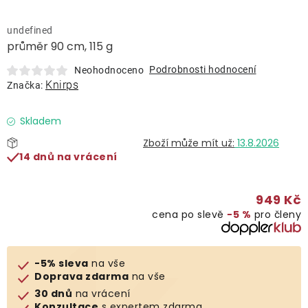
Lehátka
undefined
průměr 90 cm, 115 g
Doplňky
Podrobnosti hodnocení
Neohodnoceno
Knirps
Značka:
Deštníky
Skladem
Gastro produkty
13.8.2026
14 dnů na vrácení
Kolekce
949 Kč
cena po slevě
−5 %
pro členy
Prodávané značky
Klub výhod
-5% sleva
na vše
Doprava zdarma
na vše
30 dnů
na vrácení
Naše katalogy
Konzultace
s expertem zdarma