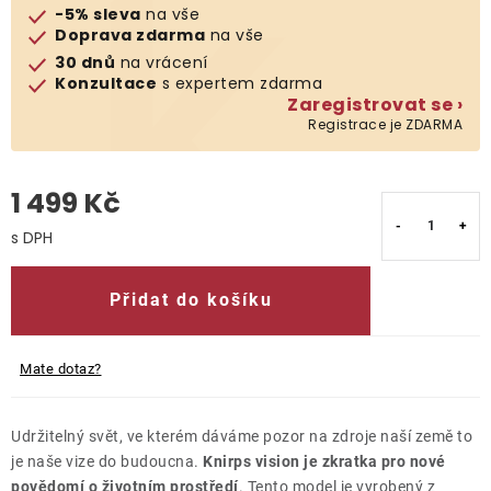
-5% sleva
na vše
Doprava zdarma
na vše
O nás
30 dnů
na vrácení
Konzultace
s expertem zdarma
Kontakty
Zaregistrovat se ›
Registrace je ZDARMA
1 499 Kč
Měrná cena:
Přidat do košíku
Mate dotaz?
Udržitelný svět, ve kterém dáváme pozor na zdroje naší země to
je naše vize do budoucna.
Knirps vision je zkratka pro nové
povědomí o životním prostředí
. Tento model je vyrobený z