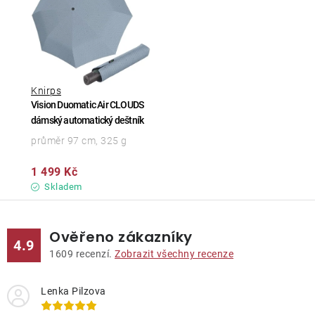
Knirps
Vision Duomatic Air CLOUDS
dámský automatický deštník
průměr 97 cm, 325 g
1 499 Kč
Skladem
Ověřeno zákazníky
4.9
1609
recenzí.
Zobrazit všechny recenze
Lenka Pilzova