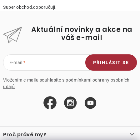
Super obchod,doporučuji.
Aktuální novinky a akce na
váš e-mail
E-mail
PŘIHLÁSIT SE
Vložením e-mailu souhlasíte s
podmínkami ochrany osobních
údajů
Z
á
Proč právě my?
p