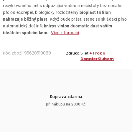
recyklovaného pet s odpuzující vodou a nečistoty bez obsahu
pfc od ecorepel, biologicky rozložitelný
bioplast trifilon
nahrazuje běžný plast
. Když bude pršet, stane se skládací plno
automatický deštník
knirps vision duomatic dust vaším
ideálním společníkem.
Více informací
Kód zboží:
95620510089
Záruka
5 let
+ 1 rok s
DopplerKlubem
Doprava zdarma
při nákupu na 2000 Kč