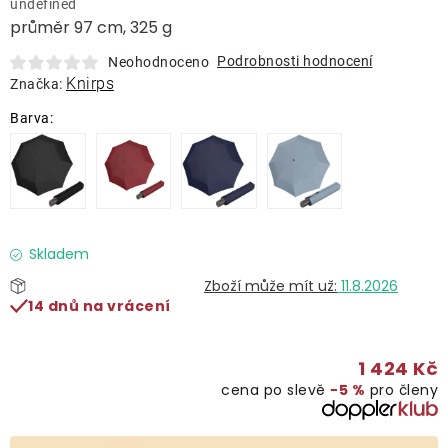
undefined
Lehátka
průměr 97 cm, 325 g
Podrobnosti hodnocení
Neohodnoceno
Doplňky
Knirps
Značka:
Deštníky
Gastro produkty
Kolekce
Skladem
11.8.2026
14 dnů na vrácení
Prodávané značky
1 424 Kč
Klub výhod
cena po slevě
−5 %
pro členy
Naše katalogy