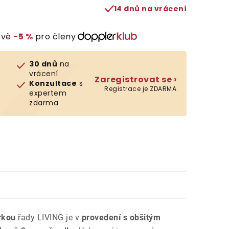
14 dnů na vrácení
evě
−5 %
pro členy
30 dnů
na
vrácení
Zaregistrovat se ›
Konzultace
s
Registrace je ZDARMA
expertem
zdarma
rkou
řady LIVING je v
provedení s obšitým