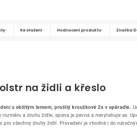
ily
Ke stažení
Hodnocení produktu
Značka D
olstr na židli a křeslo
dení s obšitým lemem, prošitý kroužkově 2x v opěradle.
Uc
le rozměru a druhu židle, spona je pevná a nevytahuje se. 
lní pro všechny druhy židlí. Provedení je vhodné i do nároč