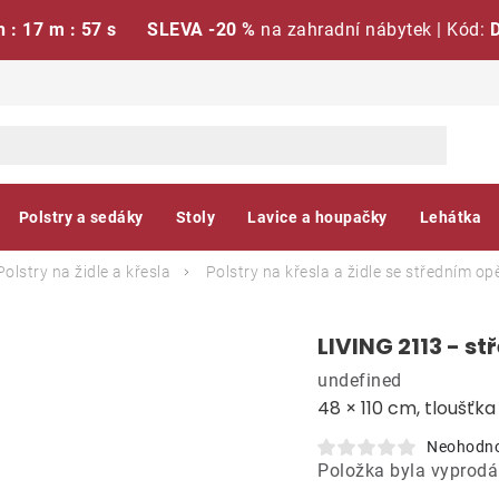
h : 17 m : 56 s
SLEVA -20 %
na zahradní nábytek | Kód:
Polstry a sedáky
Stoly
Lavice a houpačky
Lehátka
Polstry na židle a křesla
Polstry na křesla a židle se středním o
LIVING 2113 - st
undefined
48 × 110 cm, tloušťk
Neohodn
Položka byla vyprod