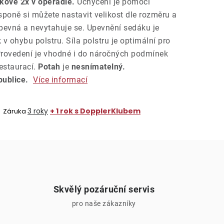
kově 2x v opěradle.
Uchycení je pomocí
poně si můžete nastavit velikost dle rozměru a
 pevná a nevytahuje se. Upevnění sedáku je
v ohybu polstru. Síla polstru je optimální pro
 Provedení je vhodné i do náročných podmínek
estaurací.
Potah
je
nesnímatelný.
publice.
Více informací
3 roky
+ 1 rok s DopplerKlubem
Záruka
Skvělý pozáruční servis
pro naše zákazníky