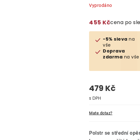
Vyprodáno
455 Kč
cena po sl
-5% sleva
na
vše
Doprava
zdarma
na vše
479 Kč
Měrná cena:
Mate dotaz?
Polstr se střední opě