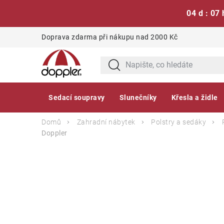
04 d : 07 
Přejít
Doprava zdarma při nákupu nad 2000 Kč
na
obsah
Sedací soupravy
Slunečníky
Křesla a židle
Domů
Zahradní nábytek
Polstry a sedáky
Doppler