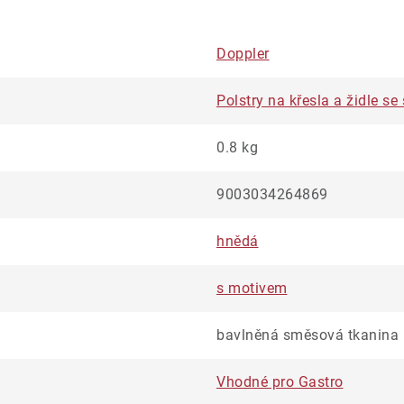
Doppler
Polstry na křesla a židle s
0.8 kg
9003034264869
hnědá
s motivem
bavlněná směsová tkanina
Vhodné pro Gastro