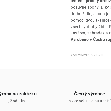
lemem, prošitý krouž
posuvné spony. Díky s
druhu židle, spona je
pomocí dvou tkaniček 
všechny druhy židlí.
kaváren, zahrádek a r
Vyrobeno v České re
Kód zboží:
5192152113
ýroba na zakázku
Český výrobce
již od 1 ks
s více než 70 letou tradicí