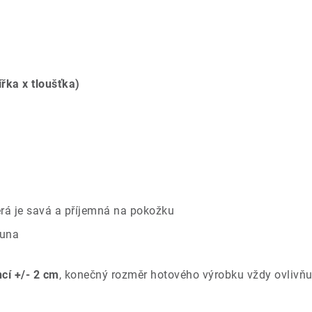
ířka x tloušťka)
rá je savá a příjemná na pokožku
ouna
ncí +/- 2 cm
, konečný rozměr hotového výrobku vždy ovlivňu