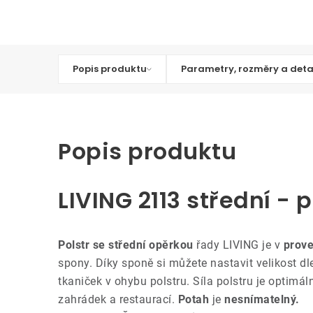
Popis produktu
Parametry, rozměry a deta
Popis produktu
LIVING 2113 střední - p
Polstr se střední opěrkou
řady LIVING je v
prove
spony. Díky sponě si můžete nastavit velikost d
tkaniček v ohybu polstru. Síla polstru je optimá
zahrádek a restaurací.
Potah
je
nesnímatelný.