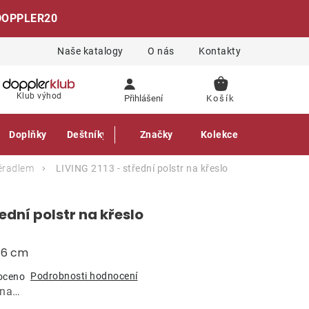
DOPPLER20
Naše katalogy
O nás
Kontakty
NÁKUPNÍ
Klub výhod
Přihlášení
KOŠÍK
Doplňky
Deštníky
Gastro produkty
Značky
Kolekce
pěradlem
LIVING 2113 - střední polstr na křeslo
řední polstr na křeslo
a 6 cm
Podrobnosti hodnocení
oceno
ána…