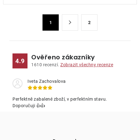
l
á
S
d
1
2
t
a
r
c
á
n
í
k
p
Ověřeno zákazníky
4.9
o
r
1610
recenzí.
Zobrazit všechny recenze
v
v
á
k
Iveta Zachovalova
n
y
í
v
Perfektně zabalené zboží, v perfektním stavu.
ý
Doporučuji 👍👍
p
i
s
u