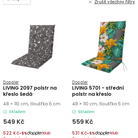
Zrušit všechny filtry
O nás
Kontakty
Doppler
Doppler
LIVING 2097 polstr na
LIVING 5701 - střední
křeslo šedá
polstr na křeslo
48 × 110 cm, tloušťka 6 cm
48 × 110 cm, tloušťka 6 cm
Skladem
Skladem
549 Kč
559 Kč
522 Kč
531 Kč
−5%
−5%