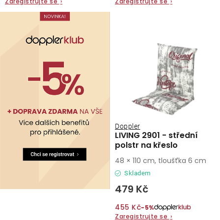
Zaregistrujte se
›
Zaregistrujte se
›
Doppler
LIVING 2901 - střední
polstr na křeslo
48 × 110 cm, tloušťka 6 cm
Skladem
479 Kč
455 Kč
−5%
Zaregistrujte se
›