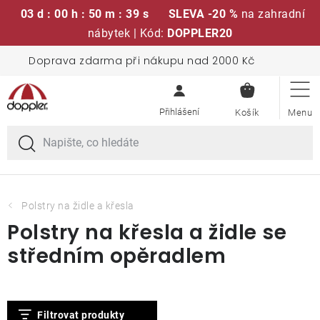
03 d : 00 h : 50 m : 38 s
SLEVA -20 %
na zahradní
nábytek | Kód:
DOPPLER20
Přejít
Doprava zdarma při nákupu nad 2000 Kč
Sedací soupravy
na
NÁKUPN
obsah
KOŠÍK
Slunečníky
Křesla a židle
Polstry a sedáky
Polstry na židle a křesla
Polstry na křesla a židle se
Stoly
středním opěradlem
Lavice a houpačky
V
Filtrovat produkty