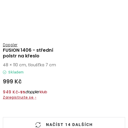
Doppler
FUSION 1406 - střední
polstr na křeslo
48 × 110 cm, tloušťka 7 cm
Skladem
999 Kč
949 Kč
−5%
Zaregistrujte se
›
O
NAČÍST 14 DALŠÍCH
v