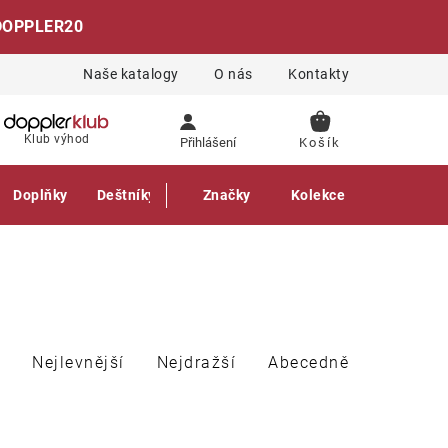
DOPPLER20
Naše katalogy
O nás
Kontakty
NÁKUPNÍ
Klub výhod
Přihlášení
KOŠÍK
Doplňky
Deštníky
Gastro produkty
Značky
Kolekce
Nejlevnější
Nejdražší
Abecedně