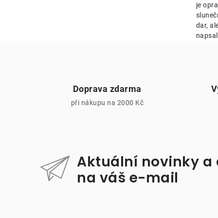
je opr
sluneč
dar, al
napsal
Doprava zdarma
V
při nákupu na 2000 Kč
i
Aktuální novinky a
na váš e-mail
Z