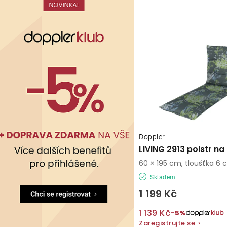
Doppler
LIVING 2913 polstr na
60 × 195 cm, tloušťka 6
Skladem
1 199 Kč
1 139 Kč
−5%
Zaregistrujte se
›