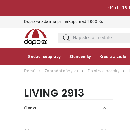
04 d : 19 
Přejít
Doprava zdarma při nákupu nad 2000 Kč
na
obsah
Sedací soupravy
Slunečníky
Křesla a židle
Domů
Zahradní nábytek
Polstry a sedáky
LIVING 2913
P
Cena
o
s