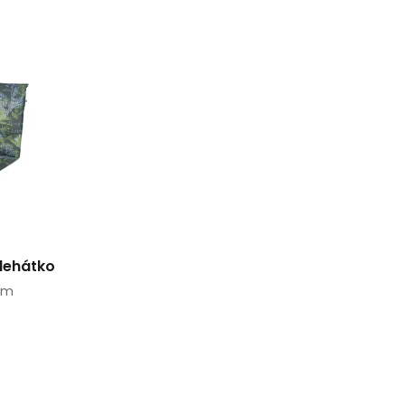
 lehátko
 cm