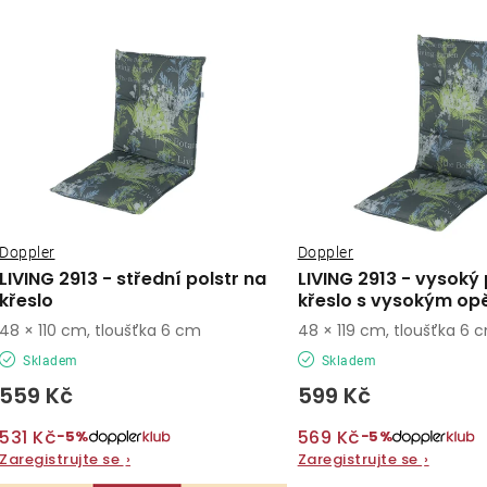
ý
e
p
n
í
s
p
p
r
r
o
o
Doppler
Doppler
d
LIVING 2913 - střední polstr na
LIVING 2913 - vysoký 
d
křeslo
křeslo s vysokým op
u
48 × 110 cm, tloušťka 6 cm
48 × 119 cm, tloušťka 6 
u
k
Skladem
Skladem
k
t
559 Kč
599 Kč
t
ů
531 Kč
569 Kč
−5%
−5%
ů
Zaregistrujte se
›
Zaregistrujte se
›