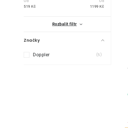
t
519
Kč
1199
Kč
r
i
Rozbalit filtr
a
n
Značky
n
Doppler
5
í
p
a
n
e
l