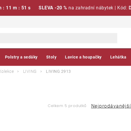
h : 11 m : 50 s
SLEVA -20 %
na zahradní nábytek | Kód:
Polstry a sedáky
Stoly
Lavice a houpačky
Lehátka
Kolekce
LIVING
LIVING 2913
Ř
Celkem 5 produtků
Nejprodávanější
a
V
z