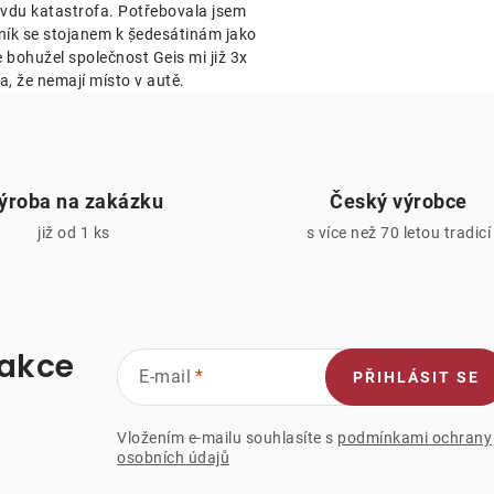
avdu katastrofa. Potřebovala jsem
v
ník se stojanem k ṣ̌edesátinám jako
k
e bohužel společnost Geis mi již 3x
a, že nemají místo v autě.
y
v
ý
ýroba na zakázku
Český výrobce
p
již od 1 ks
s více než 70 letou tradicí
s
u
 akce
E-mail
PŘIHLÁSIT SE
Vložením e-mailu souhlasíte s
podmínkami ochrany
osobních údajů