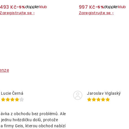
493 Kč
997 Kč
−5%
−5%
Zaregistrujte se
›
Zaregistrujte se
›
O
v
á
enze
d
a
Lucie Černá
Jaroslav Viglaský
c
ávka z obchodu bez problémů. Ale
p
jednu hvězdičku dolů, protože
a firmy Geis, kterou obchod nabízí