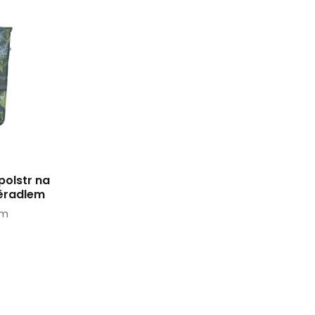
polstr na
ěradlem
cm