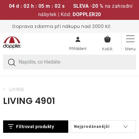
04 d : 02 h : 05 m : 02 s
SLEVA -20 %
na zahradní
nábytek | Kód:
DOPPLER20
Přejít
Doprava zdarma při nákupu nad 2000 Kč
Sedací soupravy
na
NÁKUPN
obsah
KOŠÍK
Slunečníky
Křesla a židle
Polstry a sedáky
LIVING
LIVING 4901
Stoly
V
Ř
Lavice a houpačky
Filtrovat produkty
Nejprodávanější
ý
a