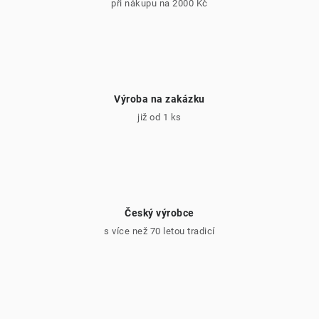
ý
při nákupu na 2000 Kč
p
i
s
u
Výroba na zakázku
již od 1 ks
Český výrobce
s více než 70 letou tradicí