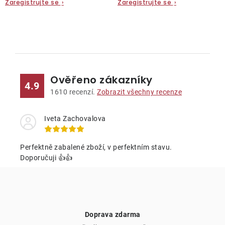
Zaregistrujte se
›
Zaregistrujte se
›
O
v
l
Ověřeno zákazníky
á
4.9
d
1610
recenzí.
Zobrazit všechny recenze
a
c
Iveta Zachovalova
í
p
Perfektně zabalené zboží, v perfektním stavu.
r
Doporučuji 👍👍
v
k
y
v
Doprava zdarma