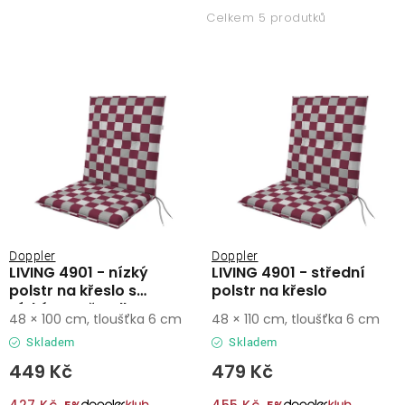
p
z
Lehátka
Celkem 5 produtků
i
e
s
n
Doplňky
p
í
r
p
Deštníky
o
r
d
o
Gastro produkty
u
d
k
u
Kolekce
t
k
ů
t
Doppler
Doppler
LIVING 4901 - nízký
LIVING 4901 - střední
ů
Prodávané značky
polstr na křeslo s
polstr na křeslo
nízkým opěradlem
48 × 100 cm, tloušťka 6 cm
48 × 110 cm, tloušťka 6 cm
Klub výhod
Skladem
Skladem
449 Kč
479 Kč
Naše katalogy