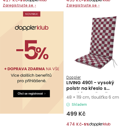
427 Kč
455 Kč
−5%
−5%
Zaregistrujte se
›
Zaregistrujte se
›
O nás
Kontakty
Doppler
LIVING 4901 - vysoký
polstr na křeslo s
vysokým opěradlem
48 × 119 cm, tloušťka 6 cm
Skladem
499 Kč
474 Kč
−5%