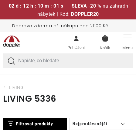
02 d : 12 h : 10 m : 01 s
SLEVA -20 %
na zahradní
nábytek | Kód:
DOPPLER20
Přejít
Doprava zdarma při nákupu nad 2000 Kč
Sedací soupravy
na
NÁKUPN
obsah
KOŠÍK
Slunečníky
Křesla a židle
Polstry a sedáky
LIVING
LIVING 5336
Stoly
V
Ř
Lavice a houpačky
Filtrovat produkty
Nejprodávanější
ý
a