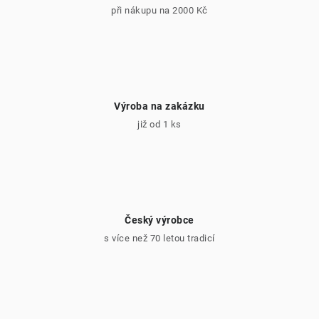
ý
při nákupu na 2000 Kč
p
i
s
u
Výroba na zakázku
již od 1 ks
Český výrobce
s více než 70 letou tradicí