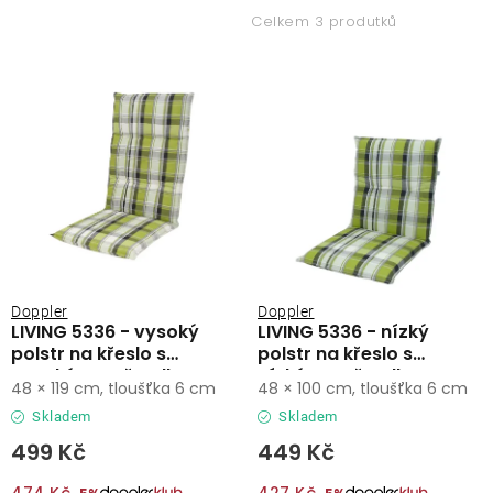
p
z
Lehátka
Celkem 3 produtků
i
e
s
n
Doplňky
p
í
r
p
Deštníky
o
r
d
o
Gastro produkty
u
d
k
u
Kolekce
t
k
ů
t
Doppler
Doppler
LIVING 5336 - vysoký
LIVING 5336 - nízký
ů
Prodávané značky
polstr na křeslo s
polstr na křeslo s
vysokým opěradlem
nízkým opěradlem
48 × 119 cm, tloušťka 6 cm
48 × 100 cm, tloušťka 6 cm
Klub výhod
Skladem
Skladem
499 Kč
449 Kč
Naše katalogy