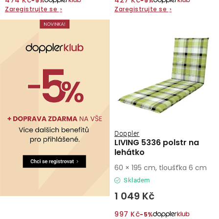
474 Kč
427 Kč
−5%
−5%
Zaregistrujte se
›
Zaregistrujte se
›
O nás
Kontakty
Doppler
LIVING 5336 polstr na
lehátko
60 × 195 cm, tloušťka 6 cm
Skladem
1 049 Kč
997 Kč
−5%