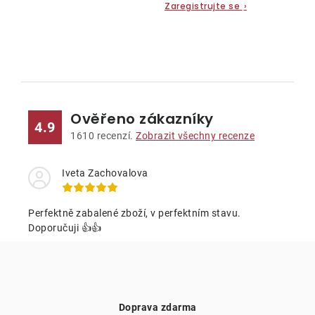
Zaregistrujte se
›
O
v
l
Ověřeno zákazníky
á
4.9
d
1610
recenzí.
Zobrazit všechny recenze
a
c
Iveta Zachovalova
í
p
Perfektně zabalené zboží, v perfektním stavu.
r
Doporučuji 👍👍
v
k
y
v
Doprava zdarma