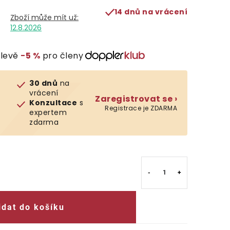
14 dnů na vrácení
12.8.2026
slevě
−5 %
pro členy
30 dnů
na
vrácení
Zaregistrovat se ›
Konzultace
s
Registrace je ZDARMA
expertem
zdarma
idat do košíku