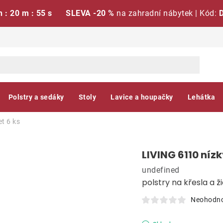
h : 20 m : 54 s
SLEVA -20 %
na zahradní nábytek | Kód:
Polstry a sedáky
Stoly
Lavice a houpačky
Lehátka
et 6 ks
LIVING 6110 nízk
undefined
polstry na křesla a ži
Neohodn