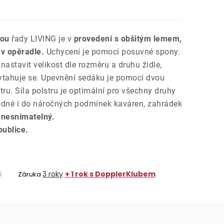
kou
řady LIVING je v
provedení s obšitým lemem,
 v opěradle.
Uchycení je pomocí posuvné spony.
nastavit velikost dle rozměru a druhu židle,
ytahuje se. Upevnění sedáku je pomocí dvou
tru. Síla polstru je optimální pro všechny druhy
hodné i do náročných podmínek kaváren, zahrádek
e
nesnímatelný.
ublice.
6
3 roky
+ 1 rok s DopplerKlubem
Záruka