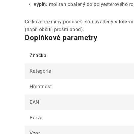
výplň:
molitan obalený do polyesterového r
Celkové rozměry podušek jsou uváděny
s tolera
(např. obšití, prošití apod).
Doplňkové parametry
Značka
Kategorie
Hmotnost
EAN
Barva
Vzor