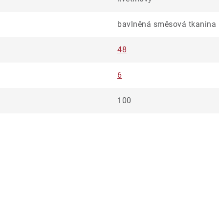
bavlněná směsová tkanina
48
6
100