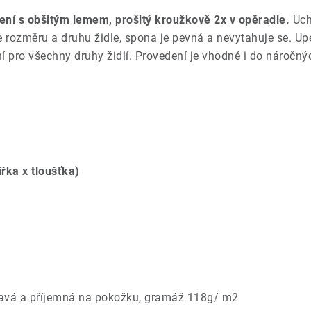
ení s obšitým lemem, prošitý kroužkově 2x v opěradle.
Uch
le rozměru a druhu židle, spona je pevná a nevytahuje se. 
lní pro všechny druhy židlí. Provedení je vhodné i do nároč
ířka x tloušťka)
savá a příjemná na pokožku, gramáž 118g/ m2