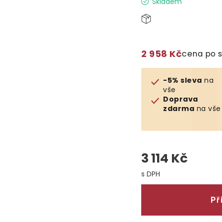
Skladem
2 958 Kč
cena po 
-5% sleva
na
vše
Doprava
zdarma
na vše
3 114 Kč
Měrná cena:
Př