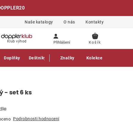
DOPPLER20
Naše katalogy
O nás
Kontakty
NÁKUPNÍ
Klub výhod
Přihlášení
KOŠÍK
Doplňky
Deštníky
Gastro produkty
Značky
Kolekce
ý - set 6 ks
dle
Podrobnosti hodnocení
oceno