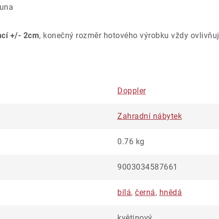
ouna
ncí +/- 2cm
, konečný rozměr hotového výrobku vždy ovlivňuj
Doppler
Zahradní nábytek
0.76 kg
9003034587661
bílá
,
černá
,
hnědá
květinový