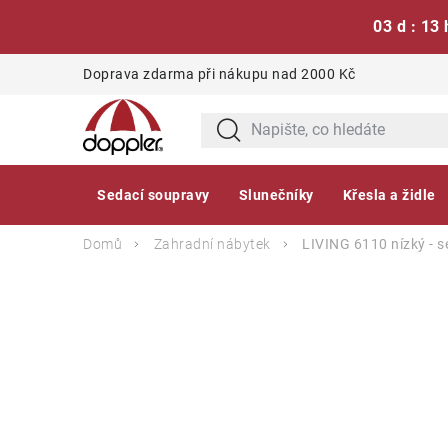
03 d : 13 
Přejít
Doprava zdarma při nákupu nad 2000 Kč
na
obsah
Sedací soupravy
Slunečníky
Křesla a židle
Domů
Zahradní nábytek
LIVING 6110 nízký - s