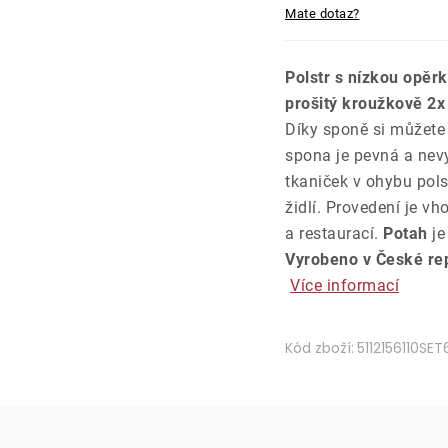
Mate dotaz?
Polstr s nízkou opěr
prošitý kroužkově 2x
Díky sponě si můžete 
spona je pevná a nev
tkaniček v ohybu pols
židlí. Provedení je v
a restaurací.
Potah
j
Vyrobeno v České rep
Více informací
Kód zboží:
5112156110SET