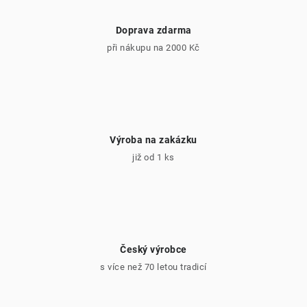
y
v
Doprava zdarma
ý
při nákupu na 2000 Kč
p
i
s
u
Výroba na zakázku
již od 1 ks
Český výrobce
s více než 70 letou tradicí