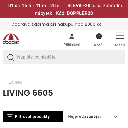
01 d : 15 h : 41 m : 28 s
SLEVA -20 %
na zahradní
nábytek | Kód:
DOPPLER20
Přejít
Doprava zdarma při nákupu nad 2000 Kč
Sedací soupravy
na
NÁKUPN
obsah
KOŠÍK
Slunečníky
Křesla a židle
Polstry a sedáky
LIVING
LIVING 6605
Stoly
V
Ř
Lavice a houpačky
Filtrovat produkty
Nejprodávanější
ý
a