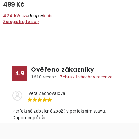
499 Kč
O nás
474 Kč
−5%
Zaregistrujte se
›
Kontakty
O
v
l
Ověřeno zákazníky
á
4.9
d
1610
recenzí.
Zobrazit všechny recenze
a
c
Iveta Zachovalova
í
p
Perfektně zabalené zboží, v perfektním stavu.
r
Doporučuji 👍👍
v
k