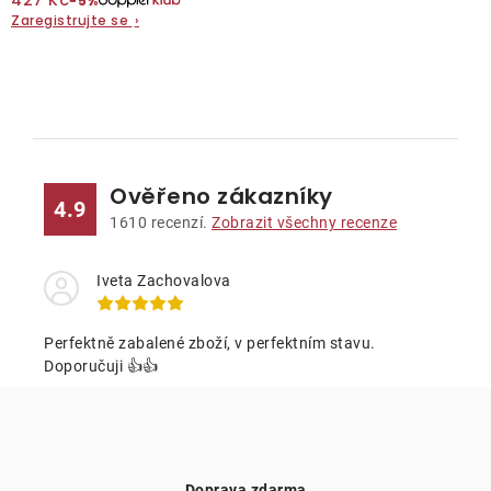
427 Kč
−5%
Zaregistrujte se
›
O nás
Kontakty
O
v
l
Ověřeno zákazníky
á
4.9
d
1610
recenzí.
Zobrazit všechny recenze
a
c
Iveta Zachovalova
í
p
Perfektně zabalené zboží, v perfektním stavu.
r
Doporučuji 👍👍
v
k
y
v
Doprava zdarma