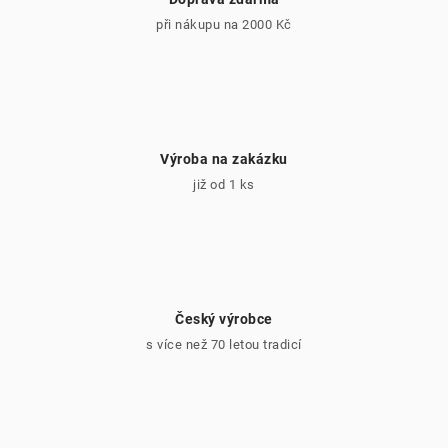
ý
při nákupu na 2000 Kč
p
i
s
u
Výroba na zakázku
již od 1 ks
Český výrobce
s více než 70 letou tradicí