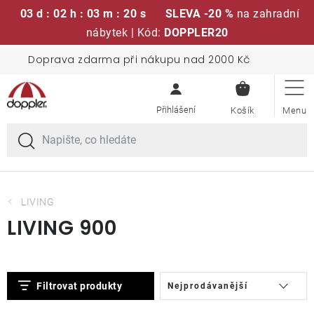
03 d : 02 h : 03 m : 20 s
SLEVA -20 %
na zahradní
nábytek | Kód:
DOPPLER20
Přejít
Doprava zdarma při nákupu nad 2000 Kč
Sedací soupravy
na
NÁKUPN
obsah
KOŠÍK
Slunečníky
Křesla a židle
Polstry a sedáky
LIVING
LIVING 900
Stoly
V
Ř
Lavice a houpačky
Filtrovat produkty
Nejprodávanější
ý
a