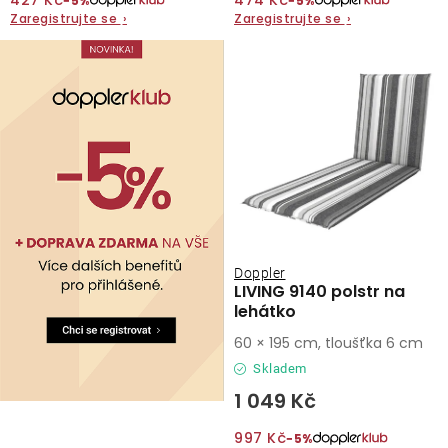
427 Kč
474 Kč
−5%
−5%
Zaregistrujte se
›
Zaregistrujte se
›
O nás
Kontakty
Doppler
LIVING 9140 polstr na
lehátko
60 × 195 cm, tloušťka 6 cm
Skladem
1 049 Kč
997 Kč
−5%