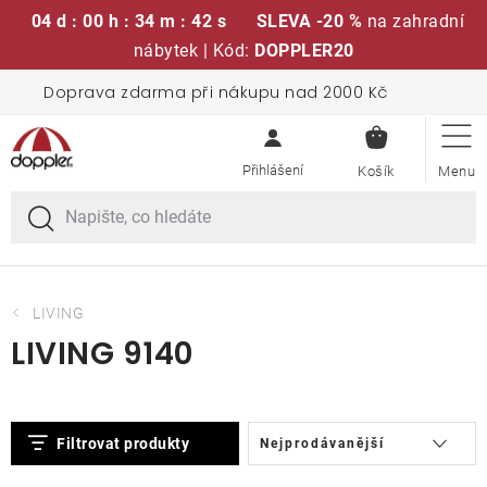
04 d : 00 h : 34 m : 42 s
SLEVA -20 %
na zahradní
nábytek | Kód:
DOPPLER20
Přejít
Doprava zdarma při nákupu nad 2000 Kč
Sedací soupravy
na
NÁKUPN
obsah
KOŠÍK
Slunečníky
Křesla a židle
Polstry a sedáky
LIVING
LIVING 9140
Stoly
V
Ř
Lavice a houpačky
Filtrovat produkty
Nejprodávanější
ý
a