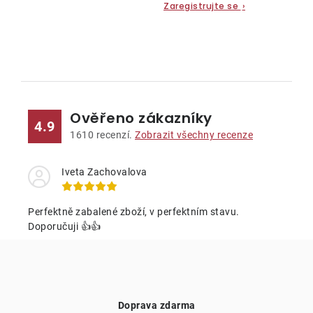
Zaregistrujte se
›
O
v
l
Ověřeno zákazníky
á
4.9
d
1610
recenzí.
Zobrazit všechny recenze
a
c
Iveta Zachovalova
í
p
Perfektně zabalené zboží, v perfektním stavu.
r
Doporučuji 👍👍
v
k
y
v
Doprava zdarma