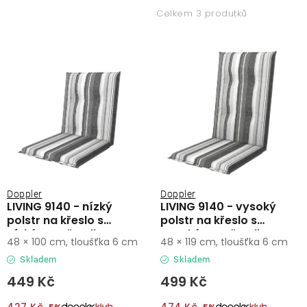
p
z
Lehátka
Celkem 3 produtků
i
e
s
n
Doplňky
p
í
r
p
Deštníky
o
r
d
o
Gastro produkty
u
d
k
u
Kolekce
t
k
ů
t
Doppler
Doppler
LIVING 9140 - nízký
LIVING 9140 - vysoký
ů
Prodávané značky
polstr na křeslo s
polstr na křeslo s
nízkým opěradlem
vysokým opěradlem
48 × 100 cm, tloušťka 6 cm
48 × 119 cm, tloušťka 6 cm
Klub výhod
Skladem
Skladem
449 Kč
499 Kč
Naše katalogy