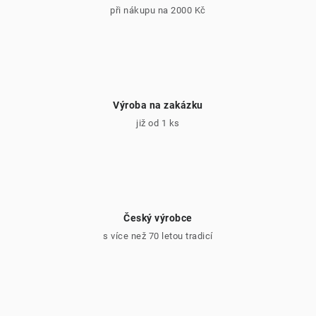
ý
při nákupu na 2000 Kč
p
i
s
u
Výroba na zakázku
již od 1 ks
Český výrobce
s více než 70 letou tradicí