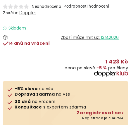
Lehátka
Podrobnosti hodnocení
Neohodnoceno
Doppler
Značka:
Doplňky
Skladem
13.8.2026
Deštníky
14 dnů na vrácení
Gastro produkty
1 423 Kč
cena po slevě
−5 %
pro členy
Kolekce
-5% sleva
na vše
Prodávané značky
Doprava zdarma
na vše
30 dnů
na vrácení
Konzultace
s expertem zdarma
Klub výhod
Zaregistrovat se ›
Registrace je ZDARMA
Naše katalogy