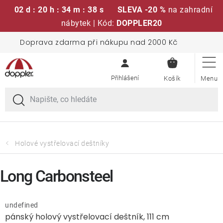
02 d : 20 h : 34 m : 37 s
SLEVA -20 %
na zahradní
nábytek | Kód:
DOPPLER20
Přejít
Doprava zdarma při nákupu nad 2000 Kč
Sedací soupravy
na
NÁKUPN
obsah
KOŠÍK
Slunečníky
Křesla a židle
Polstry a sedáky
Holové vystřelovací deštníky
Stoly
Long Carbonsteel
Lavice a houpačky
undefined
pánský holový vystřelovací deštník, 111 cm