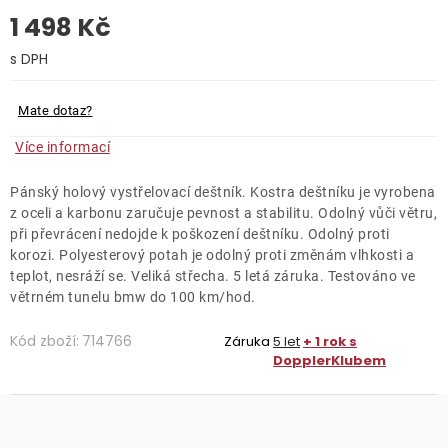
1 498 Kč
O nás
Měrná cena:
Kontakty
Mate dotaz?
Více informací
Pánský holový vystřelovací deštník. Kostra deštníku je vyrobena
z oceli a karbonu zaručuje pevnost a stabilitu. Odolný vůči větru,
při převrácení nedojde k poškození deštníku. Odolný proti
korozi. Polyesterový potah je odolný proti změnám vlhkosti a
teplot, nesráží se. Veliká střecha. 5 letá záruka. Testováno ve
větrném tunelu bmw do 100 km/hod.
Kód zboží:
714766
Záruka
5 let
+ 1 rok s
DopplerKlubem