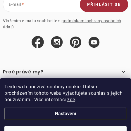
E-mail
PŘIHLÁSIT SE
Vložením e-mailu souhlasíte s
podmínkami ochrany osobních
údajů
Z
á
Proč právě my?
p
a
O nás
Důležité odkazy
Tento web používá soubory cookie. Dalším
Recenze
t
procházením tohoto webu vyjadřujete souhlas s jejich
Velkoobchod
í
používáním.. Více informací
zde
.
O nákupu
Vzorková prodejna
Vrácení a reklamace
Kontakty
Nastavení
Kontakty
Obchodní podmínky
Kariéra
Podmínky věrnostního programu
Blog
Doppler CZ spol. s.r.o.,