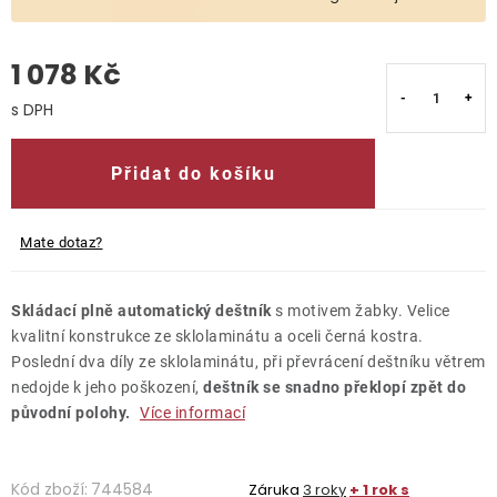
O nás
1 078 Kč
Kontakty
Měrná cena:
Přidat do košíku
Mate dotaz?
Skládací plně automatický deštník
s motivem žabky. Velice
kvalitní konstrukce ze sklolaminátu a oceli černá kostra.
Poslední dva díly ze sklolaminátu, při převrácení deštníku větrem
nedojde k jeho poškození,
deštník se snadno překlopí zpět do
původní polohy.
Více informací
Kód zboží:
744584
Záruka
3 roky
+ 1 rok s