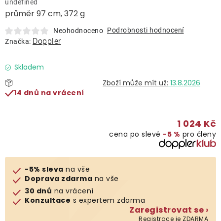
undefined
Lehátka
průměr 97 cm, 372 g
Podrobnosti hodnocení
Neohodnoceno
Doplňky
Doppler
Značka:
Deštníky
Skladem
13.8.2026
14 dnů na vrácení
Gastro produkty
1 024 Kč
Kolekce
cena po slevě
−5 %
pro členy
Prodávané značky
-5% sleva
na vše
Doprava zdarma
na vše
Klub výhod
30 dnů
na vrácení
Konzultace
s expertem zdarma
Zaregistrovat se ›
Naše katalogy
Registrace je ZDARMA