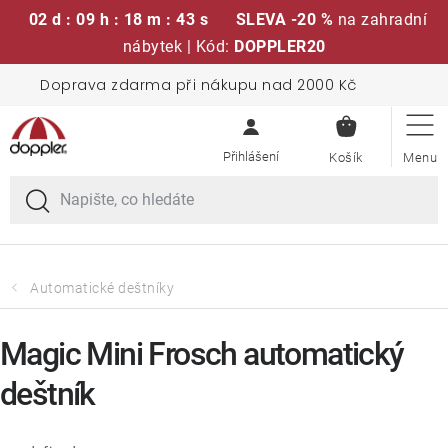
02 d : 09 h : 18 m : 43 s
SLEVA -20 %
na zahradní
nábytek | Kód:
DOPPLER20
Přejít
Doprava zdarma při nákupu nad 2000 Kč
Sedací soupravy
na
NÁKUPN
obsah
KOŠÍK
Slunečníky
Křesla a židle
Polstry a sedáky
Automatické deštníky
Stoly
Magic Mini Frosch automatický
deštník
Lavice a houpačky