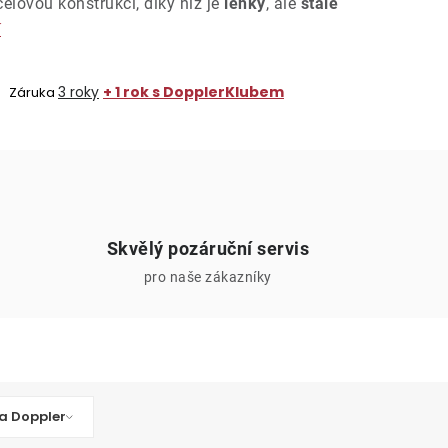
lovou konstrukci, díky níž je
lehký
, ale
stále
í
3 roky
+ 1 rok s DopplerKlubem
Záruka
Skvělý pozáruční servis
pro naše zákazníky
a Doppler