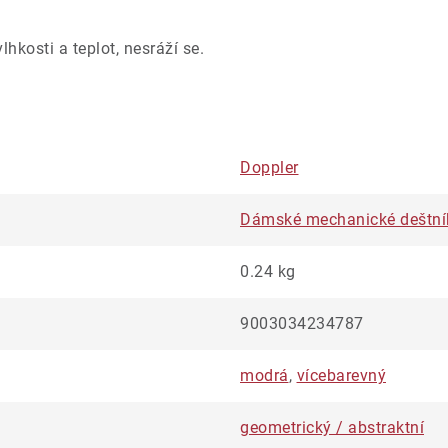
hkosti a teplot, nesráží se.
Doppler
Dámské mechanické deštní
0.24 kg
9003034234787
modrá
,
vícebarevný
geometrický / abstraktní