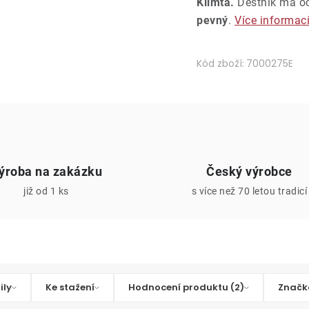
Klimta.
Deštník má oce
pevný
.
Více informac
Kód zboží:
7000275E
ýroba na zakázku
Český výrobce
již od 1 ks
s více než 70 letou tradicí
ily
Ke stažení
Hodnocení produktu (2)
Značk