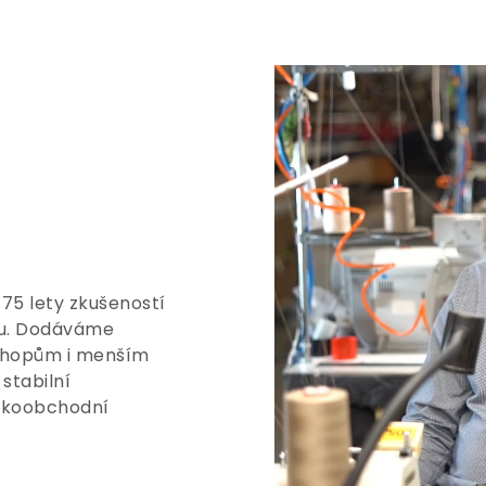
 75 lety zkušeností
tu. Dodáváme
shopům i menším
stabilní
elkoobchodní