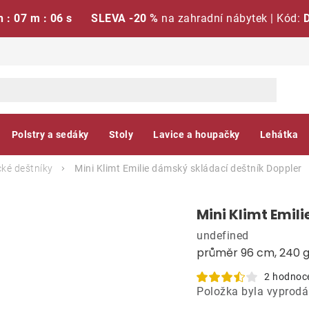
h : 07 m : 05 s
SLEVA -20 %
na zahradní nábytek | Kód:
Polstry a sedáky
Stoly
Lavice a houpačky
Lehátka
ké deštníky
Mini Klimt Emilie dámský skládací deštník
Doppler
Mini Klimt Emil
undefined
průměr 96 cm, 240 
2 hodnoc
Položka byla vyprod