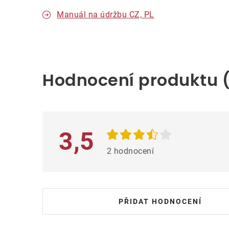
Manuál na údržbu CZ, PL
V
ý
Hodnocení produktu 
p
i
s
h
3,5
o
2 hodnocení
d
n
o
PŘIDAT HODNOCENÍ
c