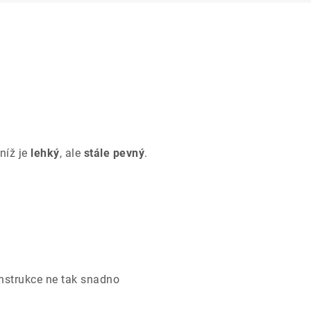
níž je
lehký
, ale
stále pevný
.
nstrukce ne tak snadno