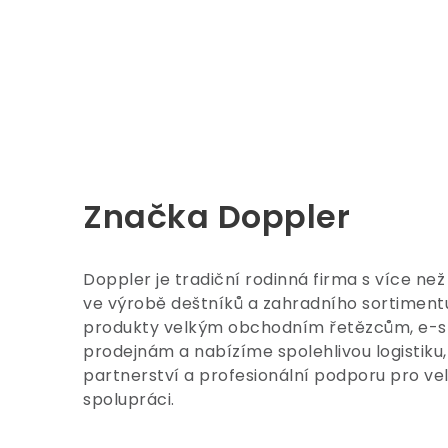
e
n
í
Značka Doppler
Doppler je tradiční rodinná firma s více než
ve výrobě deštníků a zahradního sortimen
produkty velkým obchodním řetězcům, e-
prodejnám a nabízíme spolehlivou logistiku, 
partnerství a profesionální podporu pro v
spolupráci.