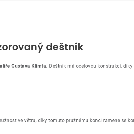
zorovaný deštník
líře Gustava Klimta.
Deštník má ocelovou konstrukci, díky 
pružnost ve větru, díky tomuto pružnému konci ramene se ko