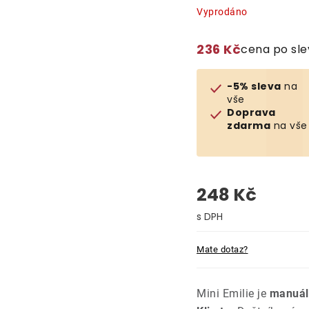
Vyprodáno
236 Kč
cena po sl
-5% sleva
na
vše
Doprava
zdarma
na vše
248 Kč
Měrná cena:
Mate dotaz?
Mini Emilie je
manuál