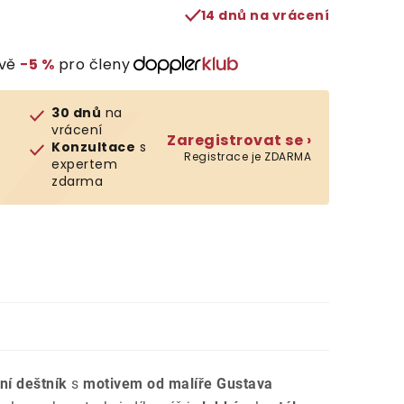
14 dnů na vrácení
evě
−5 %
pro členy
30 dnů
na
vrácení
Zaregistrovat se ›
Konzultace
s
Registrace je ZDARMA
expertem
zdarma
ní deštník
s
motivem od malíře Gustava