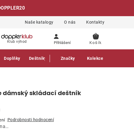
DOPPLER20
Naše katalogy
O nás
Kontakty
NÁKUPNÍ
Klub výhod
Přihlášení
KOŠÍK
Doplňky
Deštníky
Gastro produkty
Značky
Kolekce
ie dámský skládací deštník
g
Podrobnosti hodnocení
ení
ána…