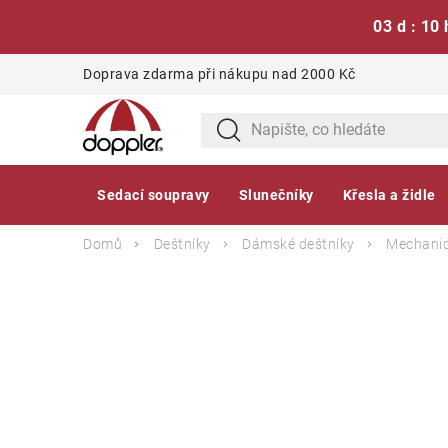
03 d : 10 
Přejít
Doprava zdarma při nákupu nad 2000 Kč
na
obsah
Sedací soupravy
Slunečníky
Křesla a židle
Domů
Deštníky
Dámské deštníky
Mechanic