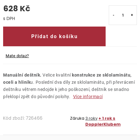
628 Kč
O nás
Měrná cena:
Kontakty
Přidat do košíku
Mate dotaz?
Manuální deštník.
Velice kvalitní
konstrukce ze sklolaminátu,
oceli a hliník
u. Poslední dva díly ze sklolaminátu, při převrácení
deštníku větrem nedojde k jeho poškození, deštník se snadno
překlopí zpět do původní polohy.
Více informací
Kód zboží:
726466
Záruka
3 roky
+ 1 rok s
DopplerKlubem