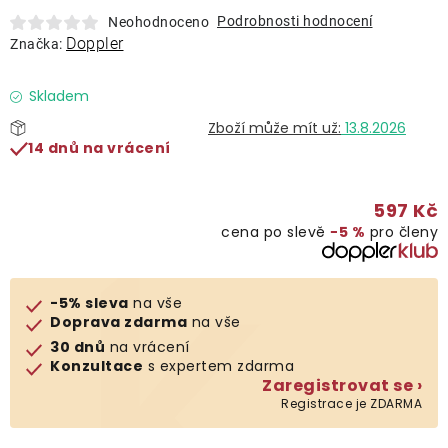
Lehátka
Podrobnosti hodnocení
Neohodnoceno
Doppler
Značka:
Doplňky
Skladem
13.8.2026
Deštníky
14 dnů na vrácení
Gastro produkty
597 Kč
cena po slevě
−5 %
pro členy
Kolekce
-5% sleva
na vše
Prodávané značky
Doprava zdarma
na vše
30 dnů
na vrácení
Konzultace
s expertem zdarma
Klub výhod
Zaregistrovat se ›
Registrace je ZDARMA
Naše katalogy