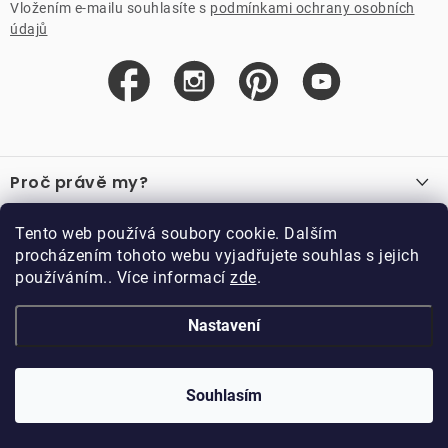
Vložením e-mailu souhlasíte s
podmínkami ochrany osobních
údajů
Z
á
Proč právě my?
p
a
O nás
Důležité odkazy
Tento web používá soubory cookie. Dalším
Recenze
t
procházením tohoto webu vyjadřujete souhlas s jejich
Velkoobchod
í
používáním.. Více informací
zde
.
O nákupu
Vzorková prodejna
Vrácení a reklamace
Kontakty
Nastavení
Kontakty
Obchodní podmínky
Kariéra
Podmínky věrnostního programu
Blog
Doppler CZ spol. s.r.o.,
Doppler klub
Trocnovská 70, 374 01
Souhlasím
Copyright 2026
DOPPLER CZ spol. s r.o.
. Všechna práva vyhrazena.
Trhové Sviny
Kolekce
Vytvořil Shoptet
Upravil ROIMARK
Naše katalogy