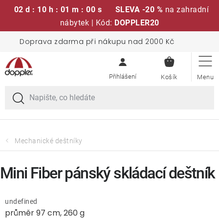
02 d : 10 h : 01 m : 00 s
SLEVA -20 %
na zahradní
nábytek | Kód:
DOPPLER20
Přejít
Doprava zdarma při nákupu nad 2000 Kč
Sedací soupravy
na
NÁKUPN
obsah
KOŠÍK
Slunečníky
Křesla a židle
Polstry a sedáky
Mechanické deštníky
Stoly
Mini Fiber pánský skládací deštník
Lavice a houpačky
undefined
průměr 97 cm, 260 g