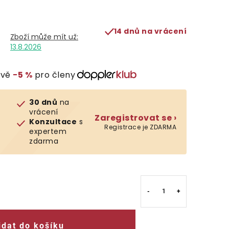
14 dnů na vrácení
13.8.2026
evě
−5 %
pro členy
30 dnů
na
vrácení
Zaregistrovat se ›
Konzultace
s
Registrace je ZDARMA
expertem
zdarma
idat do košíku