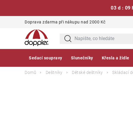
03 d : 09 
Přejít
Doprava zdarma při nákupu nad 2000 Kč
na
obsah
Sedací soupravy
Slunečníky
Křesla a židle
Domů
Deštníky
Dětské deštníky
Skládací d