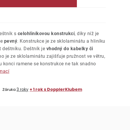
eštník s
celohliníkovou konstrukcí
, díky níž je
le
pevný
. Konstrukce je ze sklolaminátu a hliníku
t deštníku. Deštník je
vhodný do kabelky či
o je ze sklolaminátu zajišťuje pružnost ve větru,
 konci ramene se konstrukce ne tak snadno
rmací
3 roky
+ 1 rok s DopplerKlubem
Záruka