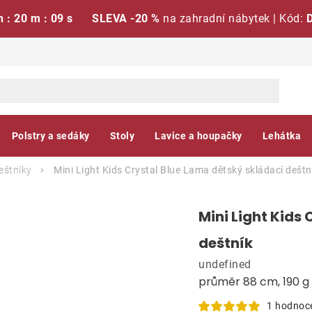
h : 20 m : 08 s
SLEVA -20 %
na zahradní nábytek | Kód:
Polstry a sedáky
Stoly
Lavice a houpačky
Lehátka
eštníky
Mini Light Kids Crystal Blue Lama dětský skládací dešt
Mini Light Kids
deštník
undefined
průměr 88 cm, 190 g
1 hodnoc