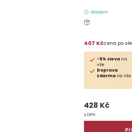
Skladem
407 Kč
cena po sl
-5% sleva
na
vše
Doprava
zdarma
na vše
428 Kč
Měrná cena:
Př