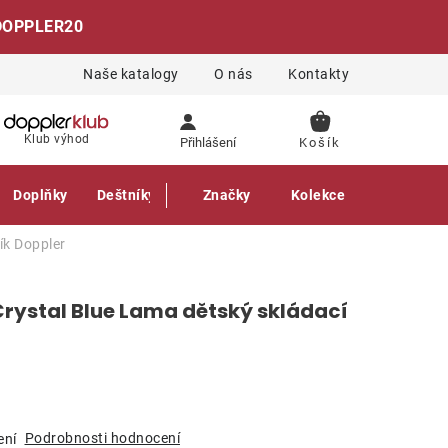
DOPPLER20
Naše katalogy
O nás
Kontakty
NÁKUPNÍ
Klub výhod
Přihlášení
KOŠÍK
Doplňky
Deštníky
Gastro produkty
Značky
Kolekce
ník
Doppler
 Crystal Blue Lama dětský skládací
Podrobnosti hodnocení
ení