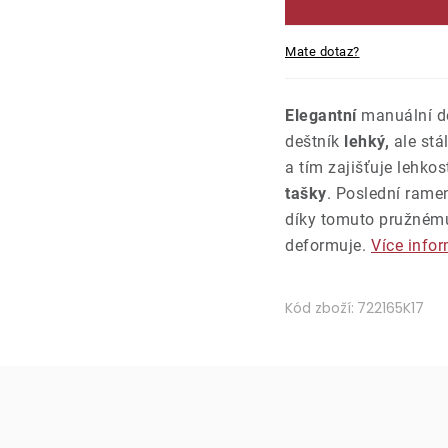
Mate dotaz?
Elegantní
manuální d
deštník
lehký,
ale stá
a tím zajišťuje lehkos
tašky
. Poslední ramen
díky tomuto pružnému
deformuje.
Více info
Kód zboží:
722165K17