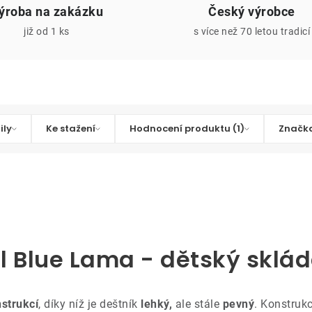
ýroba na zakázku
Český výrobce
již od 1 ks
s více než 70 letou tradicí
ily
Ke stažení
Hodnocení produktu (1)
Značka
al Blue Lama - dětský sklád
strukcí
, díky níž je deštník
lehký,
ale stále
pevný
. Konstrukc