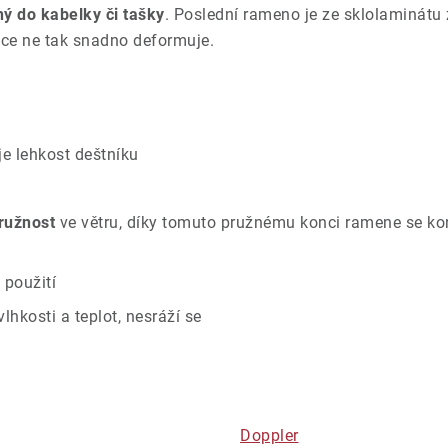
ý do kabelky či tašky
. Poslední rameno je ze sklolaminátu z
ce ne tak snadno deformuje.
je lehkost deštníku
ružnost
ve větru, díky tomuto pružnému konci ramene se ko
 použití
hkosti a teplot, nesráží se
Doppler