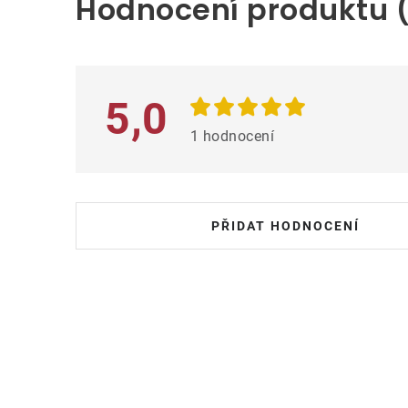
Hodnocení produktu (
p
i
s
h
5,0
o
1 hodnocení
d
n
o
PŘIDAT HODNOCENÍ
c
e
n
í