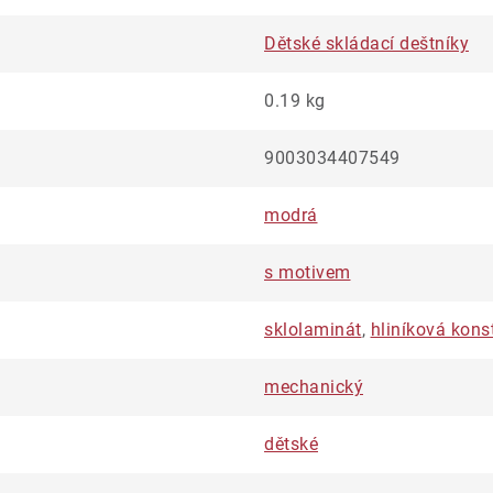
Dětské skládací deštníky
0.19 kg
9003034407549
modrá
s motivem
sklolaminát
,
hliníková kons
mechanický
dětské