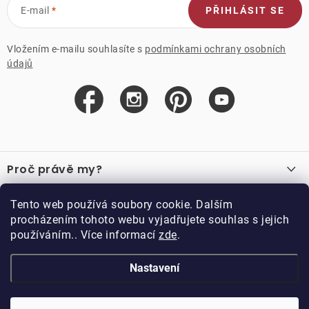
E-mail
PŘIHLÁSIT SE
Vložením e-mailu souhlasíte s
podmínkami ochrany osobních
údajů
Z
á
Proč právě my?
p
a
O nás
Důležité odkazy
Tento web používá soubory cookie. Dalším
Recenze
t
procházením tohoto webu vyjadřujete souhlas s jejich
Velkoobchod
í
používáním.. Více informací
zde
.
O nákupu
Vzorková prodejna
Vrácení a reklamace
Kontakty
Nastavení
Kontakty
Obchodní podmínky
Kariéra
Podmínky věrnostního programu
Blog
Doppler CZ spol. s.r.o.,