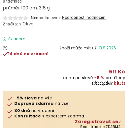
undefined
Lehátka
průměr 100 cm, 318 g
Podrobnosti hodnocení
Neohodnoceno
Doplňky
s.Oliver
Značka:
Deštníky
Skladem
13.8.2026
14 dnů na vrácení
Gastro produkty
511 Kč
Kolekce
cena po slevě
−5 %
pro členy
Prodávané značky
-5% sleva
na vše
Doprava zdarma
na vše
Klub výhod
30 dnů
na vrácení
Konzultace
s expertem zdarma
Zaregistrovat se ›
Naše katalogy
Registrace je ZDARMA