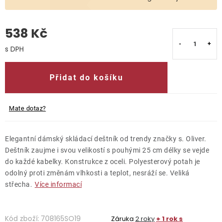
O nás
538 Kč
Kontakty
Měrná cena:
Přidat do košíku
Mate dotaz?
Elegantní dámský skládací deštník od trendy značky s. Oliver.
Deštník zaujme i svou velikostí s pouhými 25 cm délky se vejde
do každé kabelky. Konstrukce z oceli. Polyesterový potah je
odolný proti změnám vlhkosti a teplot, nesráží se. Veliká
střecha.
Více informací
Kód zboží:
708165SO19
Záruka
2 roky
+ 1 rok s