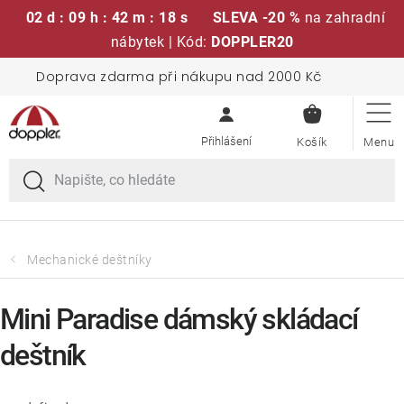
02 d : 09 h : 42 m : 18 s
SLEVA -20 %
na zahradní
nábytek | Kód:
DOPPLER20
Přejít
Doprava zdarma při nákupu nad 2000 Kč
Sedací soupravy
na
NÁKUPN
obsah
KOŠÍK
Slunečníky
Křesla a židle
Polstry a sedáky
Mechanické deštníky
Stoly
Mini Paradise dámský skládací
deštník
Lavice a houpačky