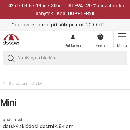
02 d : 04 h : 19 m : 30 s
SLEVA -20 %
na zahradní
nábytek | Kód:
DOPPLER20
Přejít
Doprava zdarma při nákupu nad 2000 Kč
Sedací soupravy
na
NÁKUPN
obsah
KOŠÍK
Slunečníky
Křesla a židle
Polstry a sedáky
Skládací deštníky
Stoly
Mini
Lavice a houpačky
undefined
dětský skládací deštník, 94 cm