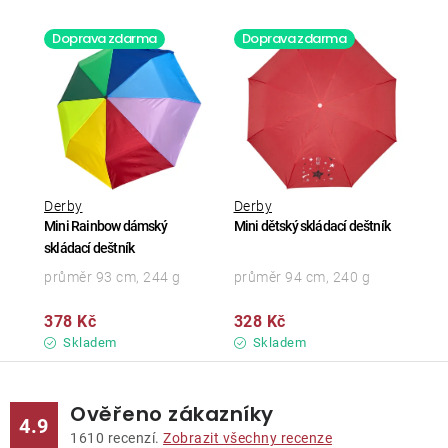
Doprava zdarma
Doprava zdarma
Derby
Derby
Mini Rainbow dámský
Mini dětský skládací deštník
skládací deštník
průměr 93 cm, 244 g
průměr 94 cm, 240 g
378 Kč
328 Kč
Skladem
Skladem
Ověřeno zákazníky
4.9
1610
recenzí.
Zobrazit všechny recenze