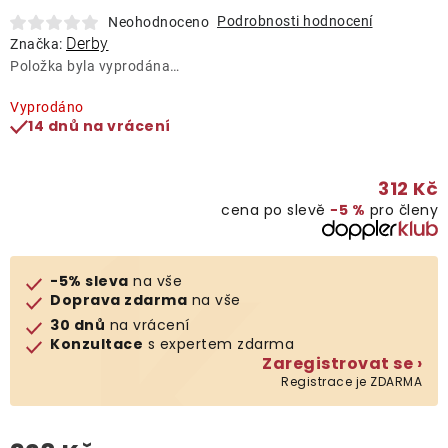
Lehátka
Podrobnosti hodnocení
Neohodnoceno
Derby
Značka:
Položka byla vyprodána…
Doplňky
Vyprodáno
14 dnů na vrácení
Deštníky
312 Kč
Gastro produkty
cena po slevě
−5 %
pro členy
Kolekce
-5% sleva
na vše
Doprava zdarma
na vše
Prodávané značky
30 dnů
na vrácení
Konzultace
s expertem zdarma
Zaregistrovat se ›
Klub výhod
Registrace je ZDARMA
Naše katalogy