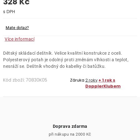
328 Kč
O nás
Měrná cena:
Kontakty
Mate dotaz?
Více informací
Dětský skládací deštník. Velice kvalitní konstrukce z oceli.
Polyesterový potah je odolný proti změnám vlhkosti a teplot,
nesráží se. Deštník vhodný do kabelky či batůžku.
Kód zboží:
70830K05
Záruka
2 roky
+ 1 rok s
DopplerKlubem
Doprava zdarma
při nákupu na 2000 Kč