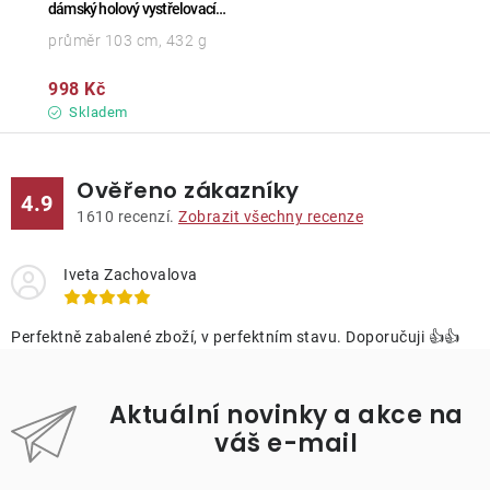
dámský holový vystřelovací
deštník
průměr 103 cm, 432 g
998 Kč
Skladem
Ověřeno zákazníky
4.9
1610
recenzí.
Zobrazit všechny recenze
Iveta Zachovalova
Perfektně zabalené zboží, v perfektním stavu. Doporučuji 👍👍
Aktuální novinky a akce na
váš e-mail