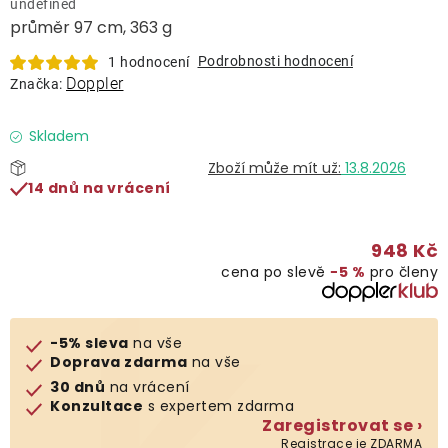
undefined
Lehátka
průměr 97 cm, 363 g
Podrobnosti hodnocení
1 hodnocení
Doplňky
Doppler
Značka:
Deštníky
Skladem
13.8.2026
14 dnů na vrácení
Gastro produkty
948 Kč
Kolekce
cena po slevě
−5 %
pro členy
Prodávané značky
-5% sleva
na vše
Doprava zdarma
na vše
Klub výhod
30 dnů
na vrácení
Konzultace
s expertem zdarma
Zaregistrovat se ›
Naše katalogy
Registrace je ZDARMA