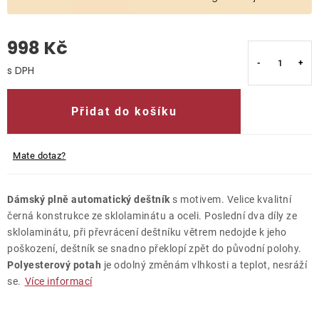
O nás
998 Kč
Kontakty
Měrná cena:
Přidat do košíku
Mate dotaz?
Dámský plně automatický deštník
s motivem. Velice kvalitní
černá konstrukce ze sklolaminátu a oceli. Poslední dva díly ze
sklolaminátu, při převrácení deštníku větrem nedojde k jeho
poškození, deštník se snadno překlopí zpět do původní polohy.
Polyesterový potah
je odolný změnám vlhkosti a teplot, nesráží
se.
Více informací