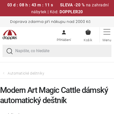
03 d : 08 h : 43 m : 11 s
SLEVA -20 %
na zahradní
nábytek | Kód:
DOPPLER20
Přejít
Doprava zdarma při nákupu nad 2000 Kč
Sedací soupravy
na
NÁKUPN
obsah
KOŠÍK
Slunečníky
Křesla a židle
Polstry a sedáky
Automatické deštníky
Stoly
Modern Art Magic Cattle dámský
automatický deštník
Lavice a houpačky