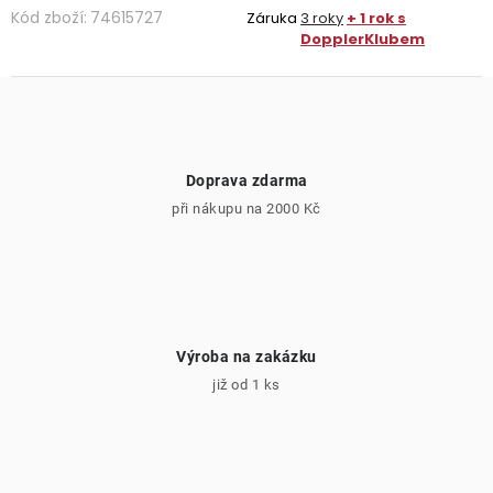
Kód zboží:
74615727
Záruka
3 roky
+ 1 rok s
DopplerKlubem
Doprava zdarma
při nákupu na 2000 Kč
Výroba na zakázku
již od 1 ks