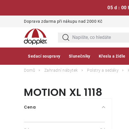
05 d : 00 
Přejít
Doprava zdarma při nákupu nad 2000 Kč
na
obsah
Sedací soupravy
Slunečníky
Křesla a židle
Domů
Zahradní nábytek
Polstry a sedáky
MOTION XL 1118
P
Cena
o
s