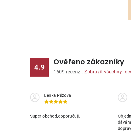
Ověřeno zákazníky
l
4.9
1609
recenzí.
Zobrazit všechny rec
Lenka Pilzova
í
Super obchod,doporučuji.
Objedn
dávám 
r
doprav