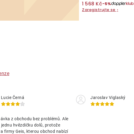
1 568 Kč
−5%
Zaregistrujte se
›
O
v
á
enze
d
a
Lucie Černá
Jaroslav Viglaský
c
ávka z obchodu bez problémů. Ale
p
jednu hvězdičku dolů, protože
a firmy Geis, kterou obchod nabízí