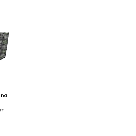
 na
 cm