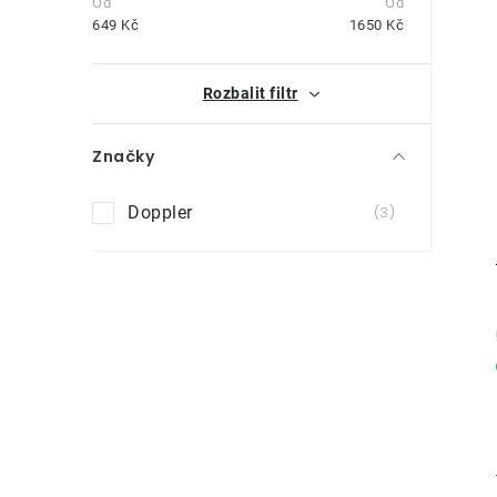
t
649
Kč
1650
Kč
r
i
Rozbalit filtr
a
n
Značky
n
Doppler
3
í
p
a
n
e
l