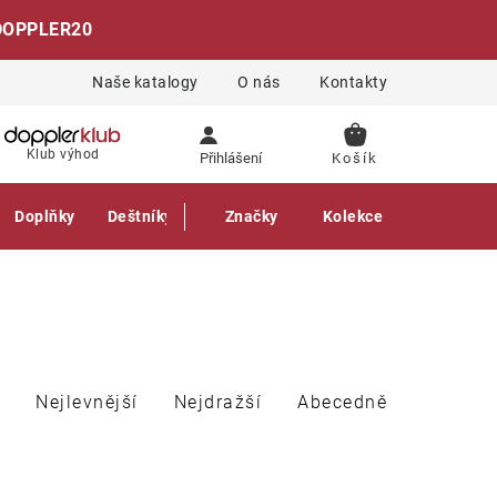
DOPPLER20
Naše katalogy
O nás
Kontakty
NÁKUPNÍ
Klub výhod
Přihlášení
KOŠÍK
Doplňky
Deštníky
Gastro produkty
Značky
Kolekce
Nejlevnější
Nejdražší
Abecedně