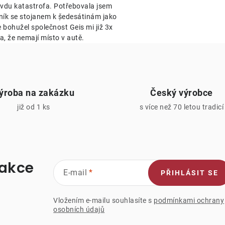
avdu katastrofa. Potřebovala jsem
v
ník se stojanem k ṣ̌edesátinám jako
k
e bohužel společnost Geis mi již 3x
a, že nemají místo v autě.
y
v
ý
ýroba na zakázku
Český výrobce
p
již od 1 ks
s více než 70 letou tradicí
s
u
 akce
E-mail
PŘIHLÁSIT SE
Vložením e-mailu souhlasíte s
podmínkami ochrany
osobních údajů