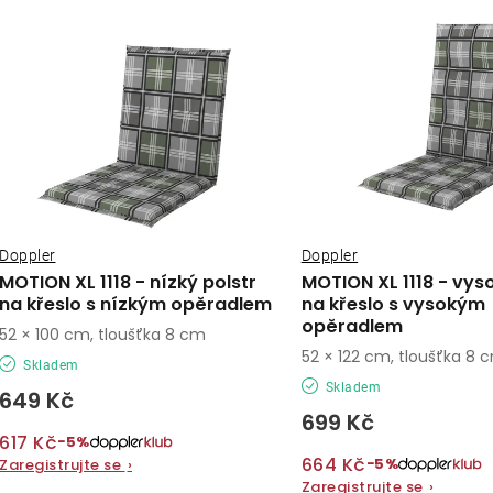
ý
e
p
n
í
s
p
p
r
r
o
o
Doppler
Doppler
d
MOTION XL 1118 - nízký polstr
MOTION XL 1118 - vyso
d
na křeslo s nízkým opěradlem
na křeslo s vysokým
u
opěradlem
52 × 100 cm, tloušťka 8 cm
u
k
52 × 122 cm, tloušťka 8 
Skladem
k
Skladem
t
649 Kč
699 Kč
t
ů
617 Kč
−5%
ů
664 Kč
−5%
Zaregistrujte se
›
Zaregistrujte se
›