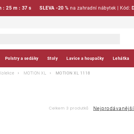
h : 25 m : 37 s
SLEVA -20 %
na zahradní nábytek | Kód:
Polstry a sedáky
Stoly
Lavice a houpačky
Lehátka
Kolekce
MOTION XL
MOTION XL 1118
Ř
Celkem 3 produtků
Nejprodávanější
a
V
z