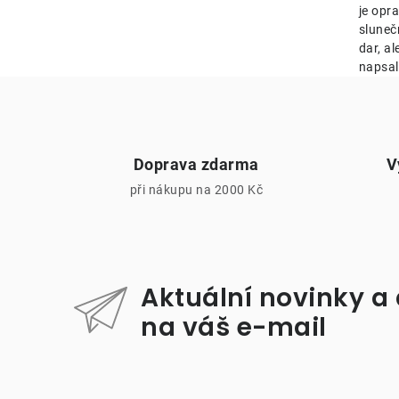
je opr
sluneč
dar, al
napsal
Doprava zdarma
V
při nákupu na 2000 Kč
i
Aktuální novinky a
na váš e-mail
Z