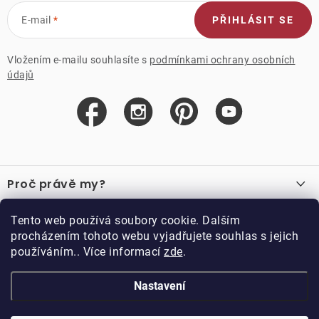
E-mail
PŘIHLÁSIT SE
Vložením e-mailu souhlasíte s
podmínkami ochrany osobních
údajů
Z
á
Proč právě my?
p
a
O nás
Důležité odkazy
Tento web používá soubory cookie. Dalším
Recenze
t
procházením tohoto webu vyjadřujete souhlas s jejich
Velkoobchod
í
používáním.. Více informací
zde
.
O nákupu
Vzorková prodejna
Vrácení a reklamace
Kontakty
Nastavení
Kontakty
Obchodní podmínky
Kariéra
Podmínky věrnostního programu
Blog
Doppler CZ spol. s.r.o.,