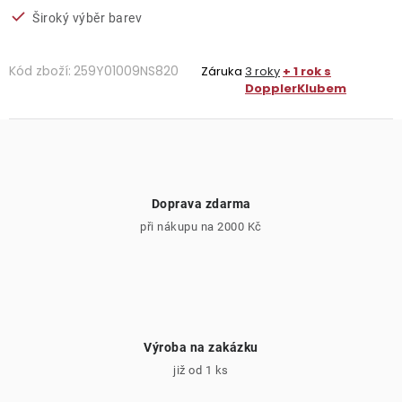
Široký výběr barev
Kód zboží:
259Y01009NS820
Záruka
3 roky
+ 1 rok s
DopplerKlubem
Doprava zdarma
při nákupu na 2000 Kč
Výroba na zakázku
již od 1 ks