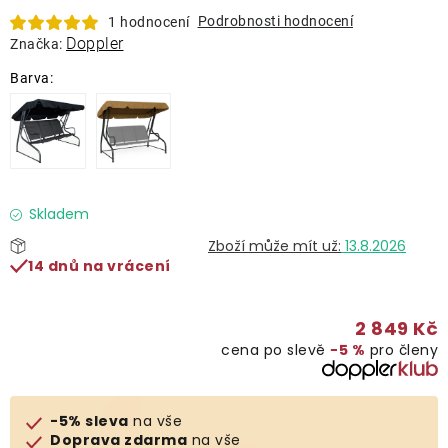
Lehátka
Podrobnosti hodnocení
1 hodnocení
Doppler
Značka:
Doplňky
Deštníky
Gastro produkty
Skladem
13.8.2026
Kolekce
14 dnů na vrácení
Prodávané značky
2 849 Kč
cena po slevě
−5 %
pro členy
Klub výhod
-5% sleva
na vše
Naše katalogy
Doprava zdarma
na vše