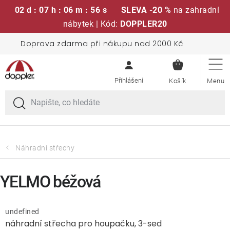
02 d : 07 h : 06 m : 56 s
SLEVA -20 %
na zahradní
nábytek | Kód:
DOPPLER20
Přejít
Doprava zdarma při nákupu nad 2000 Kč
Sedací soupravy
na
NÁKUPN
obsah
KOŠÍK
Slunečníky
Křesla a židle
Polstry a sedáky
Náhradní střechy
Stoly
YELMO béžová
Lavice a houpačky
undefined
náhradní střecha pro houpačku, 3-sed