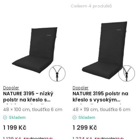
p
z
Lehátka
Celkem 4 produtků
i
e
s
n
Doplňky
p
í
r
p
Deštníky
o
r
d
o
Gastro produkty
u
d
k
u
Kolekce
t
k
ů
t
Doppler
Doppler
NATURE 3195 - nízký
NATURE 3195 polstr na
ů
Prodávané značky
polstr na křeslo s
křeslo s vysokým
nízkým opěradlem
opěradlem antracit
48 × 100 cm, tloušťka 6 cm
48 × 119 cm, tloušťka 6 cm
Klub výhod
Skladem
Skladem
1 199 Kč
1 299 Kč
Naše katalogy