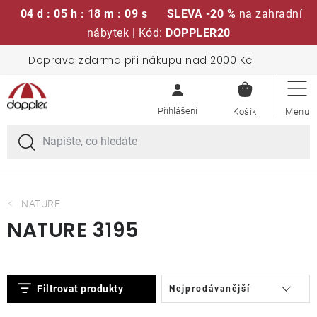
04 d : 05 h : 18 m : 09 s
SLEVA -20 %
na zahradní
nábytek | Kód:
DOPPLER20
Přejít
Doprava zdarma při nákupu nad 2000 Kč
Sedací soupravy
na
NÁKUPN
obsah
KOŠÍK
Slunečníky
Křesla a židle
Polstry a sedáky
NATURE
NATURE 3195
Stoly
V
Ř
Lavice a houpačky
Filtrovat produkty
Nejprodávanější
ý
a