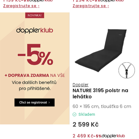
1 139 Kč
1 234 Kč
−5%
−5%
Zaregistrujte se
›
Zaregistrujte se
›
O nás
Kontakty
Doppler
NATURE 3195 polstr na
lehátko
60 × 195 cm, tloušťka 6 cm
Skladem
2 599 Kč
2 469 Kč
−5%