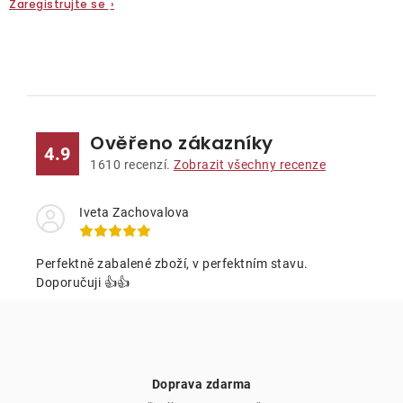
Zaregistrujte se
›
O
v
l
Ověřeno zákazníky
á
4.9
d
1610
recenzí.
Zobrazit všechny recenze
a
c
Iveta Zachovalova
í
p
Perfektně zabalené zboží, v perfektním stavu.
r
Doporučuji 👍👍
v
k
y
v
Doprava zdarma