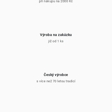
ý
při nákupu na 2000 Kč
p
i
s
u
Výroba na zakázku
již od 1 ks
Český výrobce
s více než 70 letou tradicí