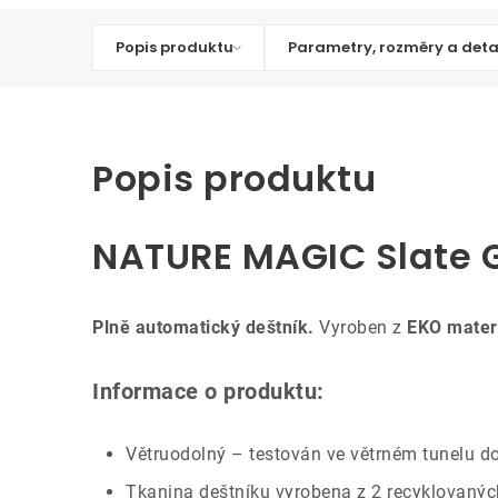
Popis produktu
Parametry, rozměry a deta
Popis produktu
NATURE MAGIC Slate G
Plně automatický deštník.
Vyroben z
EKO mater
Informace o produktu:
Větruodolný – testován ve větrném tunelu d
Tkanina deštníku vyrobena z 2 recyklovanýc