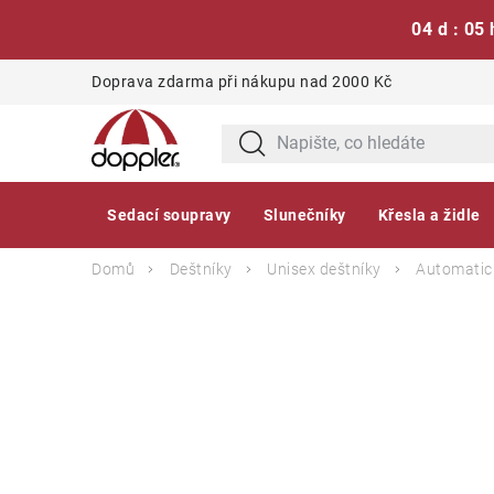
04 d : 05 
Přejít
Doprava zdarma při nákupu nad 2000 Kč
na
obsah
Sedací soupravy
Slunečníky
Křesla a židle
Domů
Deštníky
Unisex deštníky
Automatic