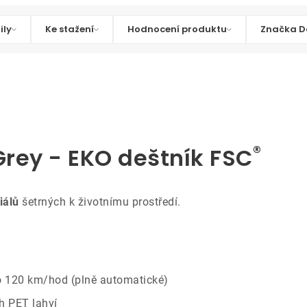
ily
Ke stažení
Hodnocení produktu
Značka D
®
rey - EKO deštník FSC
iálů
šetrných k životnímu prostředí.
o 120 km/hod (plně automatické)
h PET lahví