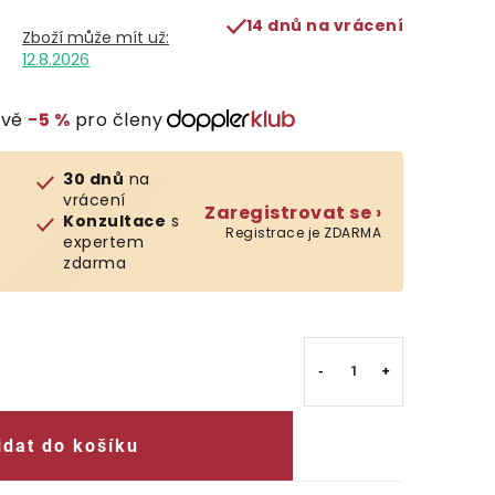
14 dnů na vrácení
12.8.2026
evě
−5 %
pro členy
30 dnů
na
vrácení
Zaregistrovat se ›
Konzultace
s
Registrace je ZDARMA
expertem
zdarma
idat do košíku