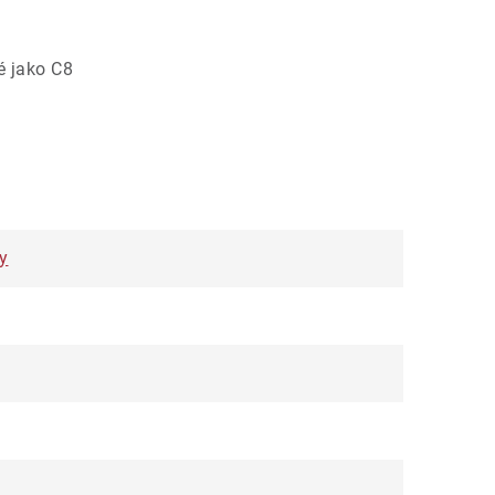
é jako C8
y