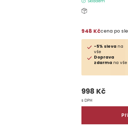
Skladem
948 Kč
cena po sl
-5% sleva
na
vše
Doprava
zdarma
na vše
998 Kč
Měrná cena:
Př