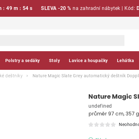
h : 49 m : 53 s
SLEVA -20 %
na zahradní nábytek | Kód:
Polstry a sedáky
Stoly
Lavice a houpačky
Lehátka
ké deštníky
Nature Magic Slate Grey automatický deštník
Doppl
Nature Magic S
undefined
průměr 97 cm, 357 g
Neohodn