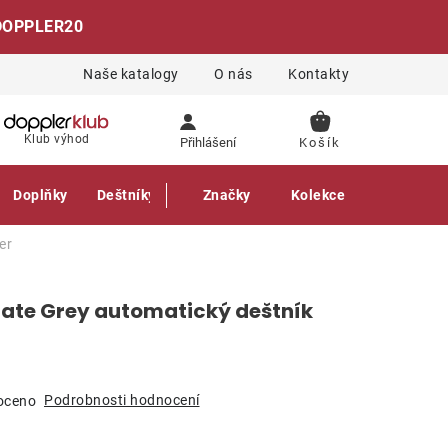
DOPPLER20
Naše katalogy
O nás
Kontakty
NÁKUPNÍ
Klub výhod
Přihlášení
KOŠÍK
Doplňky
Deštníky
Gastro produkty
Značky
Kolekce
er
late Grey automatický deštník
Podrobnosti hodnocení
oceno