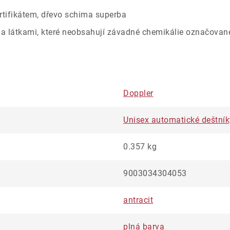
rtifikátem, dřevo schima superba
na látkami, které neobsahují závadné chemikálie označovan
Doppler
Unisex automatické deštník
0.357 kg
9003034304053
antracit
plná barva