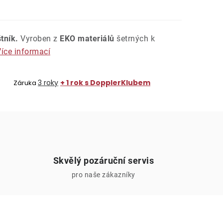
tník.
Vyroben z
EKO materiálů
šetrných k
íce informací
3 roky
+ 1 rok s DopplerKlubem
Záruka
Skvělý pozáruční servis
pro naše zákazníky