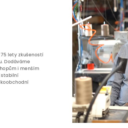
 75 lety zkušeností
tu. Dodáváme
shopům i menším
stabilní
elkoobchodní