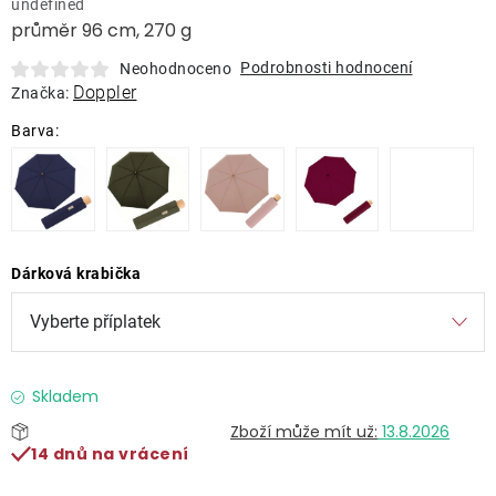
undefined
Lehátka
průměr 96 cm, 270 g
Podrobnosti hodnocení
Neohodnoceno
Doplňky
Doppler
Značka:
Deštníky
Gastro produkty
Dárková krabička
Kolekce
Prodávané značky
Skladem
Klub výhod
13.8.2026
14 dnů na vrácení
Naše katalogy