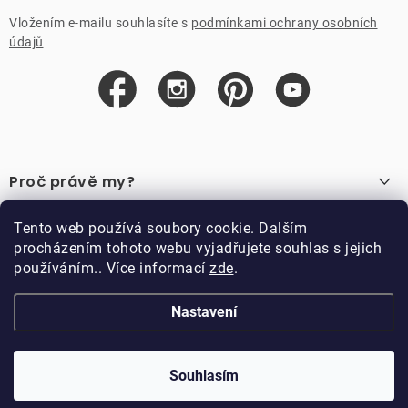
Vložením e-mailu souhlasíte s
podmínkami ochrany osobních
údajů
Z
á
Proč právě my?
p
a
O nás
Důležité odkazy
Tento web používá soubory cookie. Dalším
Recenze
t
procházením tohoto webu vyjadřujete souhlas s jejich
Velkoobchod
í
používáním.. Více informací
zde
.
O nákupu
Vzorková prodejna
Vrácení a reklamace
Kontakty
Nastavení
Kontakty
Obchodní podmínky
Kariéra
Podmínky věrnostního programu
Blog
Doppler CZ spol. s.r.o.,
Doppler klub
Souhlasím
Trocnovská 70, 374 01
Copyright 2026
DOPPLER CZ spol. s r.o.
. Všechna práva vyhrazena.
Trhové Sviny
Kolekce
Vytvořil Shoptet
Upravil ROIMARK