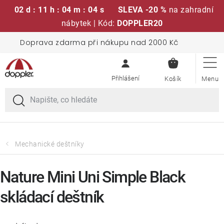
02 d : 11 h : 04 m : 04 s
SLEVA -20 %
na zahradní
nábytek | Kód:
DOPPLER20
Přejít
Doprava zdarma při nákupu nad 2000 Kč
Sedací soupravy
na
NÁKUPN
obsah
KOŠÍK
Slunečníky
Křesla a židle
Polstry a sedáky
Mechanické deštníky
Stoly
Nature Mini Uni Simple Black
skládací deštník
Lavice a houpačky