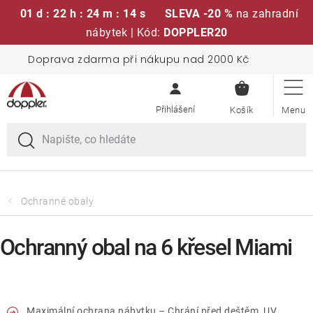
01 d : 22 h : 24 m : 14 s
SLEVA -20 %
na zahradní
nábytek | Kód:
DOPPLER20
Přejít
Doprava zdarma při nákupu nad 2000 Kč
Sedací soupravy
na
NÁKUPN
obsah
KOŠÍK
Slunečníky
Křesla a židle
Polstry a sedáky
Ochranné obaly
Stoly
Ochranný obal na 6 křesel Miami
Lavice a houpačky
Maximální ochrana nábytku – Chrání před deštěm, UV