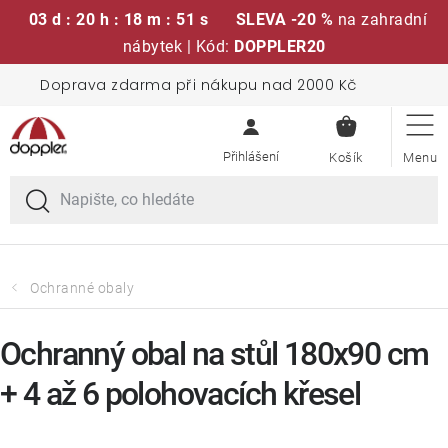
03 d : 20 h : 18 m : 51 s
SLEVA -20 %
na zahradní
nábytek | Kód:
DOPPLER20
Přejít
Doprava zdarma při nákupu nad 2000 Kč
Sedací soupravy
na
NÁKUPN
obsah
KOŠÍK
Slunečníky
Křesla a židle
Polstry a sedáky
Ochranné obaly
Stoly
Ochranný obal na stůl 180x90 cm
+ 4 až 6 polohovacích křesel
Lavice a houpačky