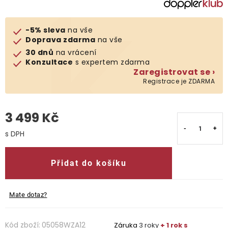
O nás
-5% sleva
na vše
Doprava zdarma
na vše
Kontakty
30 dnů
na vrácení
Konzultace
s expertem zdarma
Zaregistrovat se ›
Registrace je ZDARMA
3 499 Kč
Měrná cena:
Přidat do košíku
Mate dotaz?
Kód zboží:
05058WZA12
Záruka
3 roky
+ 1 rok s