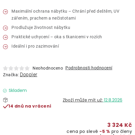
Lehátka
Maximální ochrana nábytku – Chrání před deštěm, UV
zářením, prachem a nečistotami
Doplňky
Prodlužuje životnost nábytku
Praktické uchycení – oka s tkanicemi v rozích
Deštníky
Ideální i pro zazimování
Gastro produkty
Podrobnosti hodnocení
Neohodnoceno
Doppler
Značka:
Kolekce
Skladem
Prodávané značky
12.8.2026
14 dnů na vrácení
Klub výhod
3 324 Kč
Naše katalogy
cena po slevě
−5 %
pro členy