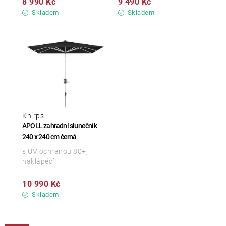
8 990 Kč
9 490 Kč
Skladem
Skladem
Knirps
APOLL zahradní slunečník
240 x 240 cm černá
s UV ochranou 80+,
naklápěcí
10 990 Kč
Skladem