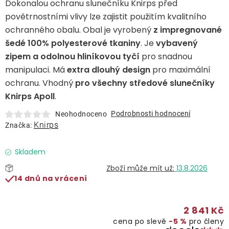
Dokonalou ochranu slunečníku Knirps před
Lehátka
povětrnostními vlivy lze zajistit použitím kvalitního
ochranného obalu. Obal je vyrobený
z impregnované
Doplňky
šedé 100% polyesterové tkaniny
. Je
vybavený
zipem a odolnou hliníkovou tyčí
pro snadnou
Deštníky
manipulaci. Má
extra dlouhý design
pro maximální
ochranu. Vhodný
pro všechny středové slunečníky
Knirps Apoll
.
Gastro produkty
Podrobnosti hodnocení
Neohodnoceno
Knirps
Značka:
Kolekce
Skladem
Prodávané značky
13.8.2026
14 dnů na vrácení
Klub výhod
2 841 Kč
cena po slevě
−5 %
pro členy
Naše katalogy