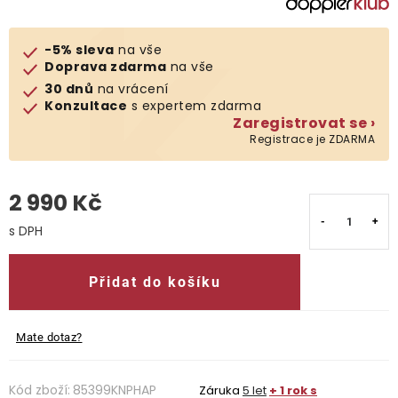
O nás
-5% sleva
na vše
Doprava zdarma
na vše
Kontakty
30 dnů
na vrácení
Konzultace
s expertem zdarma
Zaregistrovat se ›
Registrace je ZDARMA
2 990 Kč
Měrná cena:
Přidat do košíku
Mate dotaz?
Kód zboží:
85399KNPHAP
Záruka
5 let
+ 1 rok s