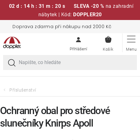
02 d : 14 h : 31 m : 20 s
SLEVA -20 %
na zahradní
nábytek | Kód:
DOPPLER20
Přejít
Doprava zdarma při nákupu nad 2000 Kč
Sedací soupravy
na
NÁKUPN
obsah
KOŠÍK
Slunečníky
Křesla a židle
Polstry a sedáky
Příslušenství
Stoly
Ochranný obal pro středové
slunečníky Knirps Apoll
Lavice a houpačky