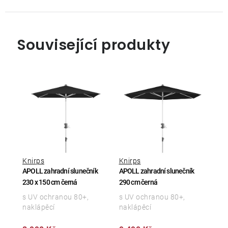
Související produkty
Knirps
Knirps
APOLL zahradní slunečník
APOLL zahradní slunečník
230 x 150 cm černá
290 cm černá
s UV ochranou 80+,
s UV ochranou 80+,
naklápěcí
naklápěcí