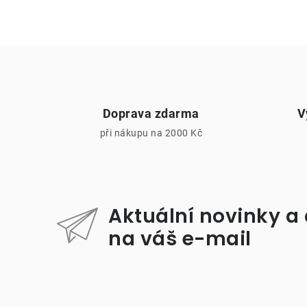
Doprava zdarma
V
při nákupu na 2000 Kč
i
Aktuální novinky a
na váš e-mail
Z