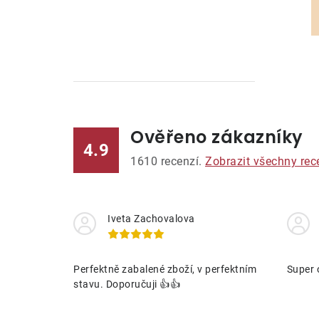
Ověřeno zákazníky
l
4.9
1610
recenzí.
Zobrazit všechny rec
Iveta Zachovalova
í
Perfektně zabalené zboží, v perfektním
Super 
stavu. Doporučuji 👍👍
r