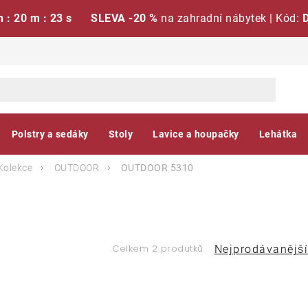
h : 20 m : 22 s
SLEVA -20 %
na zahradní nábytek | Kód:
Polstry a sedáky
Stoly
Lavice a houpačky
Lehátka
Kolekce
OUTDOOR
OUTDOOR 5310
Ř
Celkem 2 produtků
Nejprodávanější
a
V
z