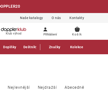
DOPPLER20
Naše katalogy
O nás
Kontakty
NÁKUPNÍ
Klub výhod
Přihlášení
KOŠÍK
Doplňky
Deštníky
Gastro produkty
Značky
Kolekce
Nejlevnější
Nejdražší
Abecedně