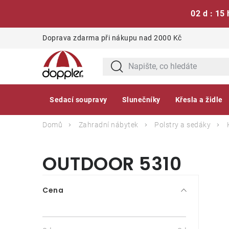
02 d : 15 
Přejít
Doprava zdarma při nákupu nad 2000 Kč
na
obsah
Sedací soupravy
Slunečníky
Křesla a židle
Domů
Zahradní nábytek
Polstry a sedáky
OUTDOOR 5310
P
Cena
o
s