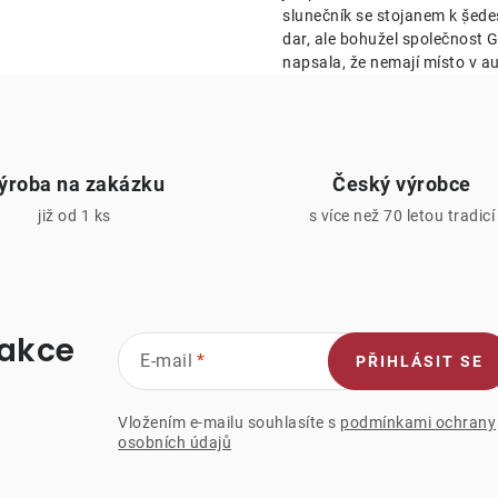
v
slunečník se stojanem k ṣ̌ed
k
dar, ale bohužel společnost Ge
napsala, že nemají místo v au
y
v
ý
ýroba na zakázku
Český výrobce
p
již od 1 ks
s více než 70 letou tradicí
s
u
 akce
E-mail
PŘIHLÁSIT SE
Vložením e-mailu souhlasíte s
podmínkami ochrany
osobních údajů