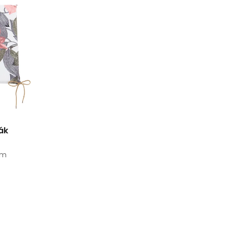
ák
cm