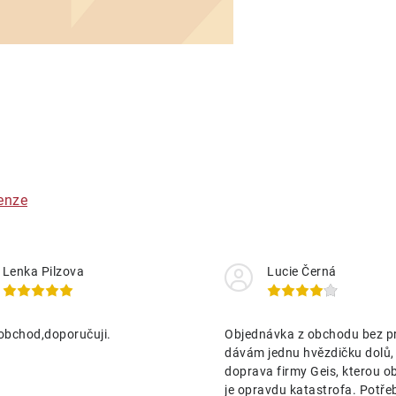
O
v
á
enze
d
a
Lenka Pilzova
Lucie Černá
c
obchod,doporučuji.
Objednávka z obchodu bez p
p
dávám jednu hvězdičku dolů,
doprava firmy Geis, kterou o
je opravdu katastrofa. Potře