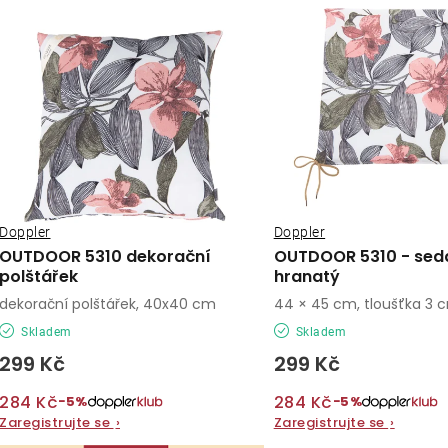
ý
e
p
n
í
s
p
p
r
r
o
o
Doppler
Doppler
d
OUTDOOR 5310 dekorační
OUTDOOR 5310 - sed
d
polštářek
hranatý
u
dekorační polštářek, 40x40 cm
44 × 45 cm, tloušťka 3 
u
k
Skladem
Skladem
k
t
299 Kč
299 Kč
t
ů
284 Kč
284 Kč
−5%
−5%
ů
Zaregistrujte se
›
Zaregistrujte se
›