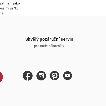
esátinám jako
is mi již 3x
tě.
Skvělý pozáruční servis
pro naše zákazníky