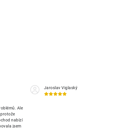
Jaroslav Viglaský
roblémů. Ale
 protože
bchod nabízí
bovala jsem