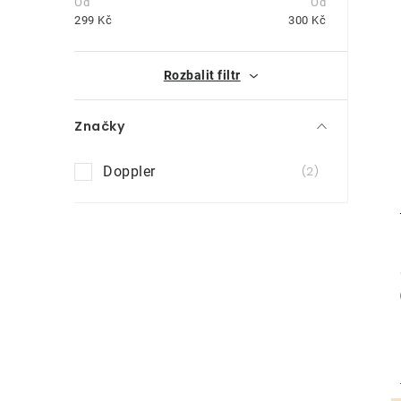
t
299
Kč
300
Kč
r
i
Rozbalit filtr
a
n
Značky
n
Doppler
2
í
p
a
n
e
l