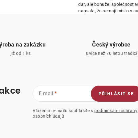
k
dar, ale bohužel společnost Ge
napsala, že nemají místo v au
y
v
ý
ýroba na zakázku
Český výrobce
p
již od 1 ks
s více než 70 letou tradicí
s
u
 akce
E-mail
PŘIHLÁSIT SE
Vložením e-mailu souhlasíte s
podmínkami ochrany
osobních údajů