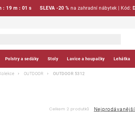
h : 19 m : 01 s
SLEVA -20 %
na zahradní nábytek | Kód:
Polstry a sedáky
Stoly
Lavice a houpačky
Lehátka
Kolekce
OUTDOOR
OUTDOOR 5312
Ř
Celkem 2 produtků
Nejprodávanější
a
V
z