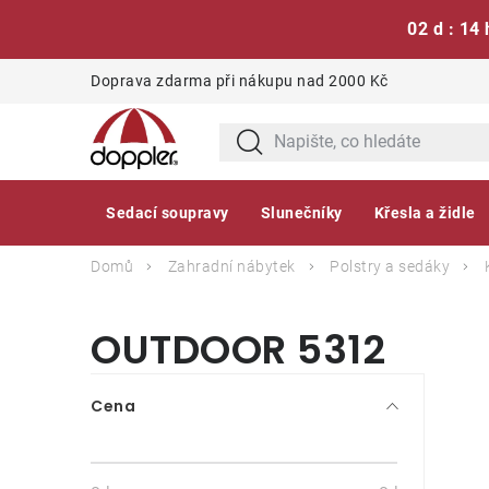
02 d : 14 
Přejít
Doprava zdarma při nákupu nad 2000 Kč
na
obsah
Sedací soupravy
Slunečníky
Křesla a židle
Domů
Zahradní nábytek
Polstry a sedáky
OUTDOOR 5312
P
Cena
o
s