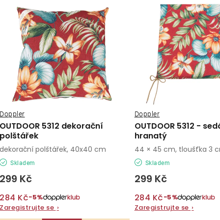
ý
e
p
n
í
s
p
p
r
r
o
o
Doppler
Doppler
d
OUTDOOR 5312 dekorační
OUTDOOR 5312 - sed
d
polštářek
hranatý
u
dekorační polštářek, 40x40 cm
44 × 45 cm, tloušťka 3 
u
k
Skladem
Skladem
k
t
299 Kč
299 Kč
t
ů
284 Kč
284 Kč
−5%
−5%
ů
Zaregistrujte se
›
Zaregistrujte se
›