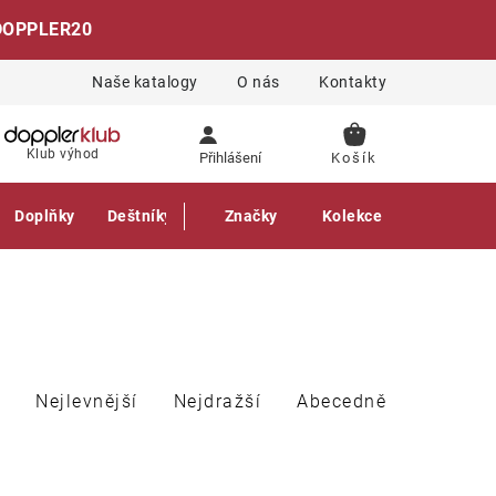
DOPPLER20
Naše katalogy
O nás
Kontakty
NÁKUPNÍ
Klub výhod
Přihlášení
KOŠÍK
Doplňky
Deštníky
Gastro produkty
Značky
Kolekce
Nejlevnější
Nejdražší
Abecedně