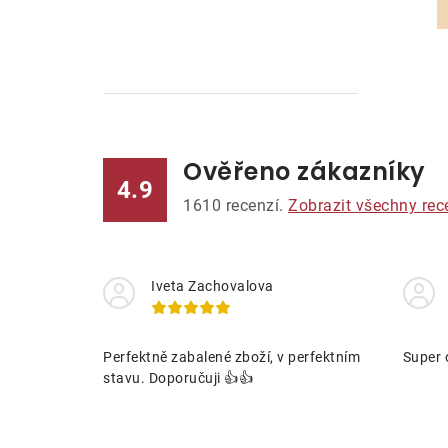
Ověřeno zákazníky
l
4.9
1610
recenzí.
Zobrazit všechny rec
Iveta Zachovalova
í
Perfektně zabalené zboží, v perfektním
Super 
stavu. Doporučuji 👍👍
r