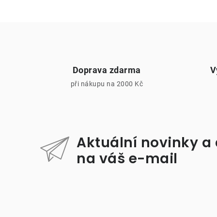
Doprava zdarma
V
při nákupu na 2000 Kč
i
Aktuální novinky a
na váš e-mail
Z
á