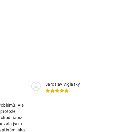
Jaroslav Viglaský
roblémů. Ale
 protože
bchod nabízí
bovala jsem
esátinám jako