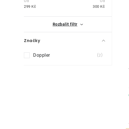
t
299
Kč
300
Kč
r
i
Rozbalit filtr
a
n
Značky
n
Doppler
2
í
p
a
n
e
l