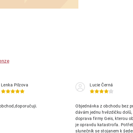
O
v
á
enze
d
a
Lenka Pilzova
Lucie Černá
c
obchod,doporučuji.
Objednávka z obchodu bez p
p
dávám jednu hvězdičku dolů,
doprava firmy Geis, kterou o
je opravdu katastrofa. Potře
v
slunečník se stojanem k ṣ̌ed