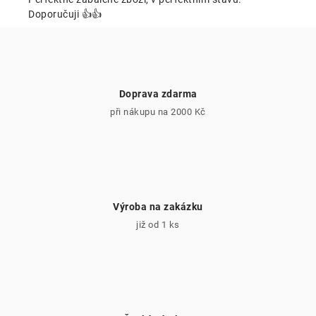
ý
Doporučuji 👍👍
p
i
s
u
Doprava zdarma
při nákupu na 2000 Kč
Výroba na zakázku
již od 1 ks