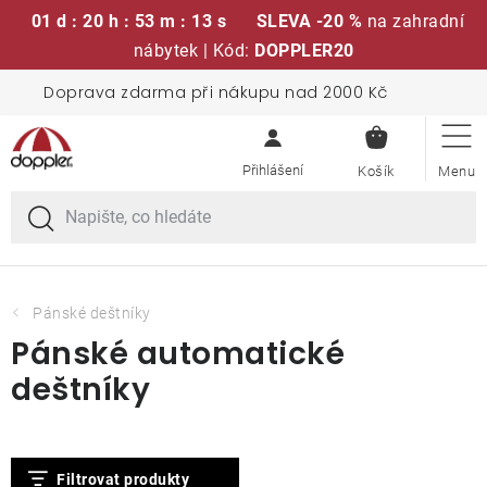
01 d : 20 h : 53 m : 12 s
SLEVA -20 %
na zahradní
nábytek | Kód:
DOPPLER20
Přejít
Doprava zdarma při nákupu nad 2000 Kč
Sedací soupravy
na
NÁKUPN
obsah
KOŠÍK
Slunečníky
Křesla a židle
Polstry a sedáky
Pánské deštníky
Pánské automatické
Stoly
deštníky
Lavice a houpačky
V
Filtrovat produkty