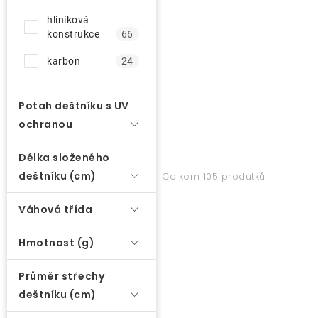
d
u
hliníková
O nás
konstrukce
66
k
t
karbon
24
Kontakty
ů
Potah deštníku s UV
ochranou
Délka složeného
deštníku (cm)
Celkem 105 produtků
Váhová třída
Hmotnost (g)
Průměr střechy
deštníku (cm)