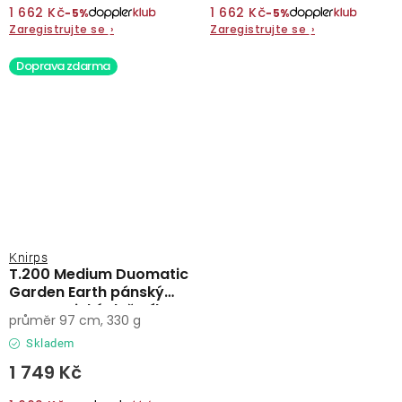
1 662 Kč
1 662 Kč
−5%
−5%
Zaregistrujte se
›
Zaregistrujte se
›
Doprava zdarma
Knirps
T.200 Medium Duomatic
Garden Earth pánský
automatický deštník
průměr 97 cm, 330 g
Skladem
1 749 Kč