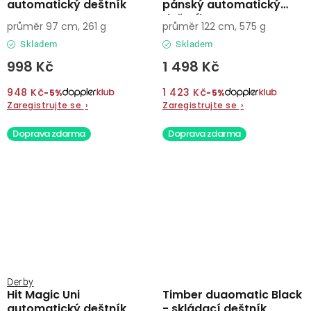
automatický deštník
pánský automatický
deštník
průměr 97 cm, 261 g
průměr 122 cm, 575 g
Skladem
Skladem
998 Kč
1 498 Kč
948 Kč
1 423 Kč
−5%
−5%
Zaregistrujte se
›
Zaregistrujte se
›
Doprava zdarma
Doprava zdarma
Derby
Hit Magic Uni
Timber duaomatic Black
automatický deštník
- skládací deštník