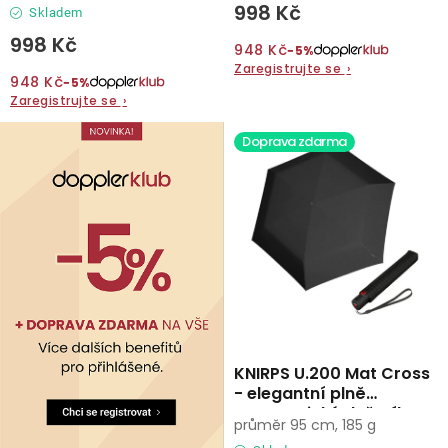
998 Kč
Skladem
998 Kč
948 Kč
−5%
Zaregistrujte se
›
948 Kč
−5%
Zaregistrujte se
›
Doprava zdarma
KNIRPS U.200 Mat Cross
- elegantní plně
automatický deštník
průměr 95 cm, 185 g