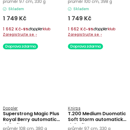
průměr 97 cm, 330 g
průměr 100 cm, 398 g
Skladem
Skladem
1 749 Kč
1 749 Kč
1 662 Kč
1 662 Kč
−5%
−5%
Zaregistrujte se
›
Zaregistrujte se
›
Doprava zdarma
Doprava zdarma
Doppler
Knirps
Superstrong Magic Plus
T.200 Medium Duomatic
Royal Berry automatický
Soft Storm automatický
deštník
deštník
průměr 108 cm, 380 g
průměr 97 cm, 330 g