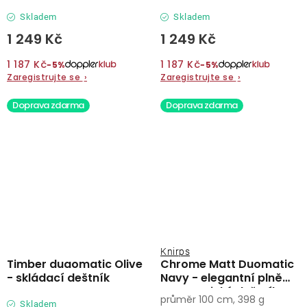
Skladem
Skladem
1 249 Kč
1 249 Kč
1 187 Kč
1 187 Kč
−5%
−5%
Zaregistrujte se
›
Zaregistrujte se
›
Doprava zdarma
Doprava zdarma
Knirps
Timber duaomatic Olive
Chrome Matt Duomatic
- skládací deštník
Navy - elegantní plně
automatický deštník
průměr 100 cm, 398 g
Skladem