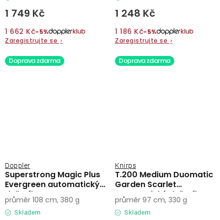
1 749 Kč
1 248 Kč
1 662 Kč
1 186 Kč
−5%
−5%
Zaregistrujte se
›
Zaregistrujte se
›
Doprava zdarma
Doprava zdarma
Doppler
Knirps
Superstrong Magic Plus
T.200 Medium Duomatic
Evergreen automatický
Garden Scarlet
deštník
automatický deštník
průměr 108 cm, 380 g
průměr 97 cm, 330 g
Skladem
Skladem