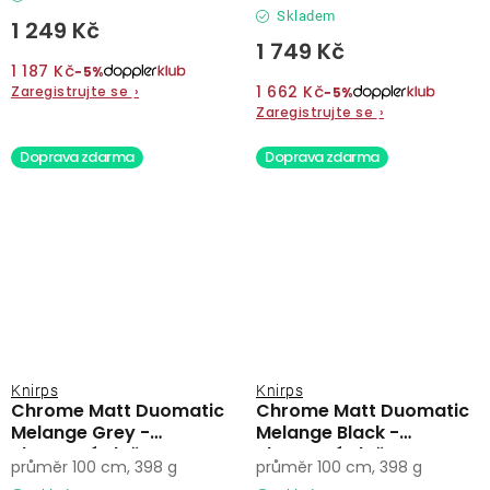
Skladem
1 249 Kč
1 749 Kč
1 187 Kč
−5%
1 662 Kč
Zaregistrujte se
›
−5%
Zaregistrujte se
›
Doprava zdarma
Doprava zdarma
Knirps
Knirps
Chrome Matt Duomatic
Chrome Matt Duomatic
Melange Grey -
Melange Black -
elegantní plně
elegantní plně
průměr 100 cm, 398 g
průměr 100 cm, 398 g
automatický deštník
automatický deštník