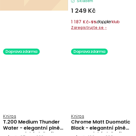
Skladem
1 249 Kč
1 187 Kč
−5%
Zaregistrujte se
›
Doprava zdarma
Doprava zdarma
Knirps
Knirps
T.200 Medium Thunder
Chrome Matt Duomatic
Water - elegantní plně
Black - elegantní plně
automatický deštník
automatický deštník