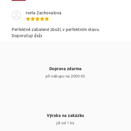
a
c
Iveta Zachovalova
í
p
Perfektně zabalené zboží, v perfektním stavu.
r
Doporučuji 👍👍
v
k
y
v
Doprava zdarma
ý
při nákupu na 2000 Kč
p
i
s
u
Výroba na zakázku
již od 1 ks