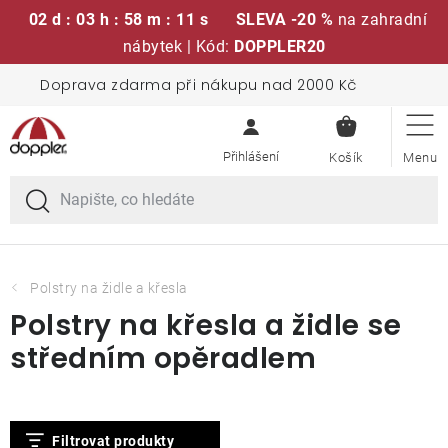
02 d : 03 h : 58 m : 10 s
SLEVA -20 %
na zahradní
nábytek | Kód:
DOPPLER20
Přejít
Doprava zdarma při nákupu nad 2000 Kč
Sedací soupravy
na
NÁKUPN
obsah
KOŠÍK
Slunečníky
Křesla a židle
Polstry a sedáky
Polstry na židle a křesla
Polstry na křesla a židle se
Stoly
středním opěradlem
Lavice a houpačky
V
Filtrovat produkty