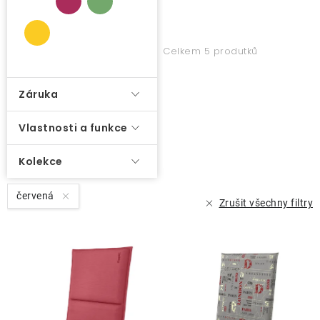
k
t
O nás
ů
Celkem 5 produtků
Kontakty
Záruka
Vlastnosti a funkce
Kolekce
červená
Zrušit všechny filtry