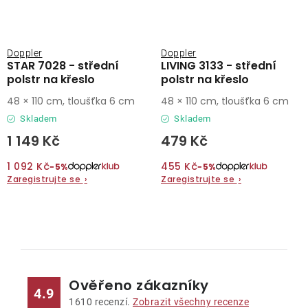
Doppler
Doppler
STAR 7028 - střední
LIVING 3133 - střední
polstr na křeslo
polstr na křeslo
48 × 110 cm, tloušťka 6 cm
48 × 110 cm, tloušťka 6 cm
Skladem
Skladem
1 149 Kč
479 Kč
1 092 Kč
455 Kč
−5%
−5%
Zaregistrujte se
›
Zaregistrujte se
›
O
v
l
Ověřeno zákazníky
á
4.9
d
1610
recenzí.
Zobrazit všechny recenze