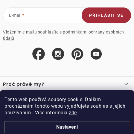
E-mail
PŘIHLÁSIT SE
Vložením e-mailu souhlasíte s
podmínkami ochrany osobních
údajů
Z
á
Proč právě my?
p
a
O nás
Důležité odkazy
Tento web používá soubory cookie. Dalším
Recenze
t
procházením tohoto webu vyjadřujete souhlas s jejich
Velkoobchod
í
používáním.. Více informací
zde
.
O nákupu
Vzorková prodejna
Vrácení a reklamace
Kontakty
Nastavení
Kontakty
Obchodní podmínky
Kariéra