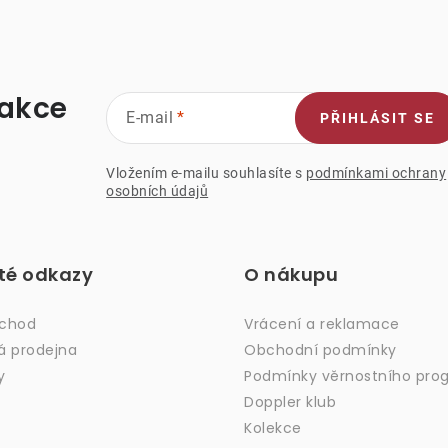
s
u
 akce
E-mail
PŘIHLÁSIT SE
Vložením e-mailu souhlasíte s
podmínkami ochrany
osobních údajů
ité odkazy
O nákupu
bchod
Vrácení a reklamace
á prodejna
Obchodní podmínky
y
Podmínky věrnostního pro
Doppler klub
Kolekce