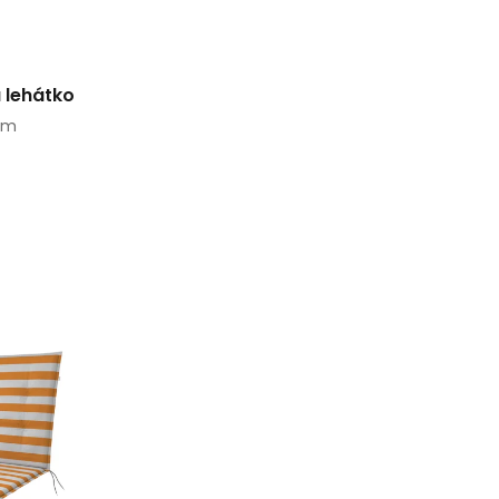
a lehátko
 cm