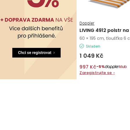
Doppler
LIVING 4912 polstr na
60 × 195 cm, tloušťka 6
Skladem
1 049 Kč
997 Kč
−5%
Zaregistrujte se
›