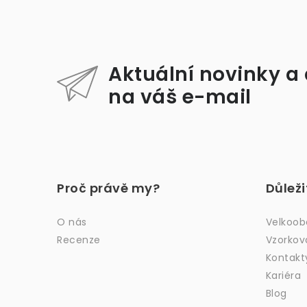
i
Aktuální novinky a
na váš e-mail
Z
á
Proč právě my?
Důlež
p
a
O nás
Velkoo
Recenze
Vzorkov
t
Kontakt
í
Kariéra
Blog