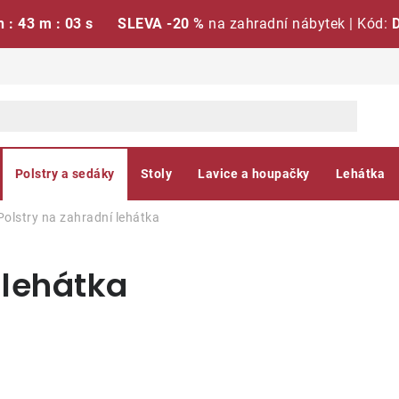
h : 43 m : 03 s
SLEVA -20 %
na zahradní nábytek | Kód:
Polstry a sedáky
Stoly
Lavice a houpačky
Lehátka
Polstry na zahradní lehátka
 lehátka