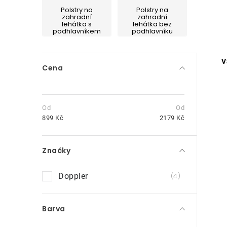
Polstry na
Polstry na
zahradní
zahradní
lehátka s
lehátka bez
podhlavníkem
podhlavníku
P
V
Cena
o
s
t
899
Kč
2179
Kč
r
Značky
a
n
Doppler
4
i
n
Barva
í