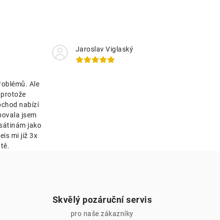
Jaroslav Viglaský
roblémů. Ale
 protože
bchod nabízí
bovala jsem
esátinám jako
is mi již 3x
tě.
Skvělý pozáruční servis
pro naše zákazníky