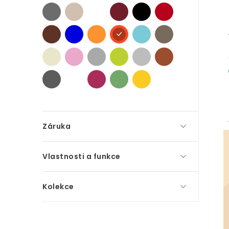
p
a
n
e
l
Záruka
Vlastnosti a funkce
Kolekce