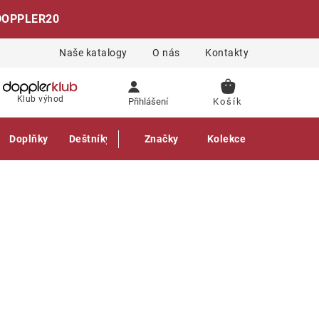
DOPPLER20
Naše katalogy
O nás
Kontakty
NÁKUPNÍ
Klub výhod
Přihlášení
KOŠÍK
Doplňky
Deštníky
Gastro produkty
Značky
Kolekce