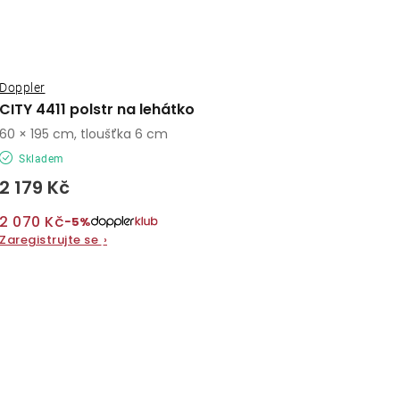
Doppler
CITY 4411 polstr na lehátko
60 × 195 cm, tloušťka 6 cm
Skladem
2 179 Kč
2 070 Kč
−5%
Zaregistrujte se
›
O
v