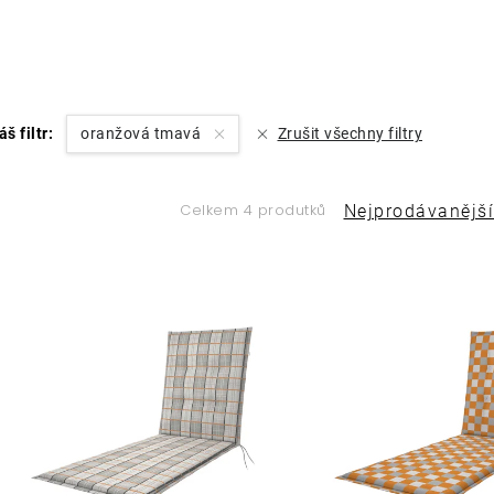
áš filtr:
oranžová tmavá
Zrušit všechny filtry
Ř
Celkem 4 produtků
Nejprodávanější
a
V
z
ý
e
p
n
í
s
p
p