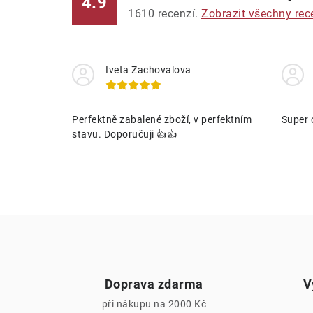
4.9
1610
recenzí.
Zobrazit všechny rec
Iveta Zachovalova
í
Perfektně zabalené zboží, v perfektním
Super 
stavu. Doporučuji 👍👍
r
Doprava zdarma
V
při nákupu na 2000 Kč