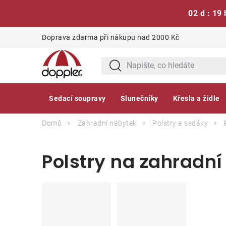
02 d : 19 
Přejít
Doprava zdarma při nákupu nad 2000 Kč
na
obsah
Sedací soupravy
Slunečníky
Křesla a židle
Domů
Zahradní nábytek
Polstry a sedáky
Polstry na zahradní