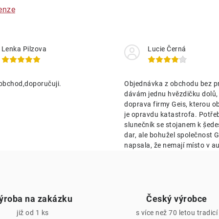
á
enze
d
a
Lenka Pilzova
Lucie Černá
c
obchod,doporučuji.
Objednávka z obchodu bez p
p
dávám jednu hvězdičku dolů,
doprava firmy Geis, kterou o
je opravdu katastrofa. Potře
v
slunečník se stojanem k ṣ̌ed
k
dar, ale bohužel společnost Ge
napsala, že nemají místo v au
y
v
ý
ýroba na zakázku
Český výrobce
p
již od 1 ks
s více než 70 letou tradicí