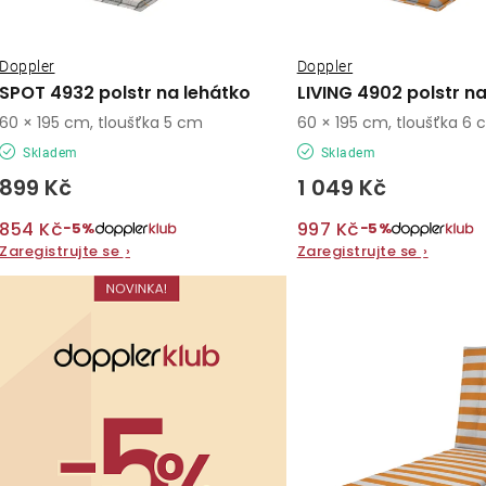
r
r
o
o
Doppler
Doppler
d
SPOT 4932 polstr na lehátko
LIVING 4902 polstr n
d
u
60 × 195 cm, tloušťka 5 cm
60 × 195 cm, tloušťka 6
u
Skladem
Skladem
k
899 Kč
1 049 Kč
k
t
854 Kč
997 Kč
t
−5%
−5%
ů
Zaregistrujte se
›
Zaregistrujte se
›
ů