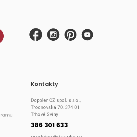
Kontakty
Doppler CZ spol. s.r.o.,
Trocnovská 70, 374 01
Trhové Sviny
gramu
386 301 633
prodejna@doppler.cz