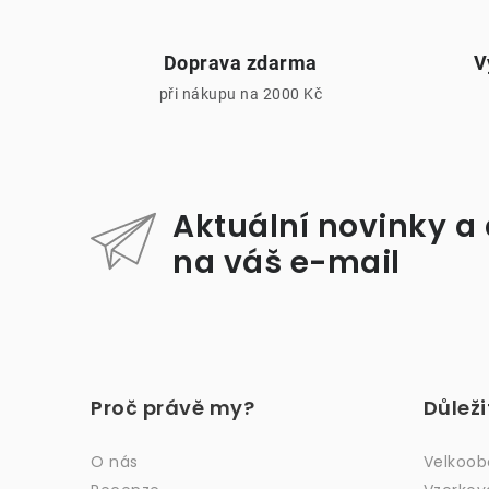
Doprava zdarma
V
při nákupu na 2000 Kč
i
Aktuální novinky a
na váš e-mail
Z
á
Proč právě my?
Důlež
p
a
O nás
Velkoo