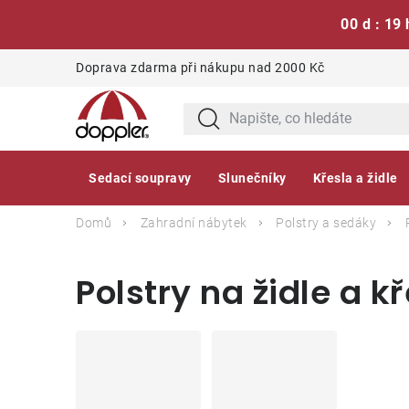
00 d : 19 
Přejít
Doprava zdarma při nákupu nad 2000 Kč
na
obsah
Sedací soupravy
Slunečníky
Křesla a židle
Domů
Zahradní nábytek
Polstry a sedáky
Polstry na židle a 