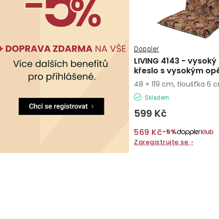
Doppler
LIVING 4143 - vysoký 
křeslo s vysokým op
48 × 119 cm, tloušťka 6 
Skladem
599 Kč
569 Kč
−5%
Zaregistrujte se
›