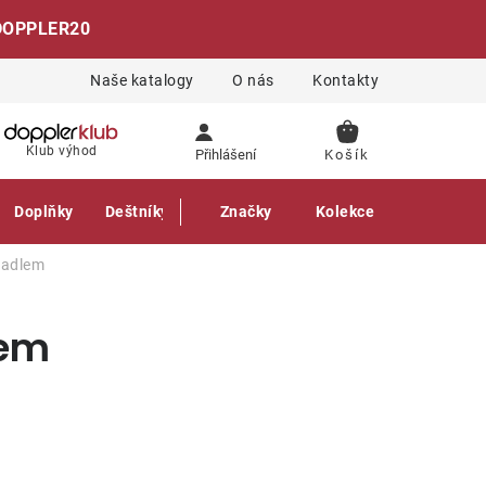
DOPPLER20
Naše katalogy
O nás
Kontakty
NÁKUPNÍ
Klub výhod
Přihlášení
KOŠÍK
Doplňky
Deštníky
Gastro produkty
Značky
Kolekce
ěradlem
lem