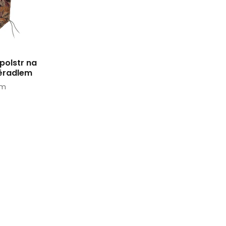
polstr na
ěradlem
cm