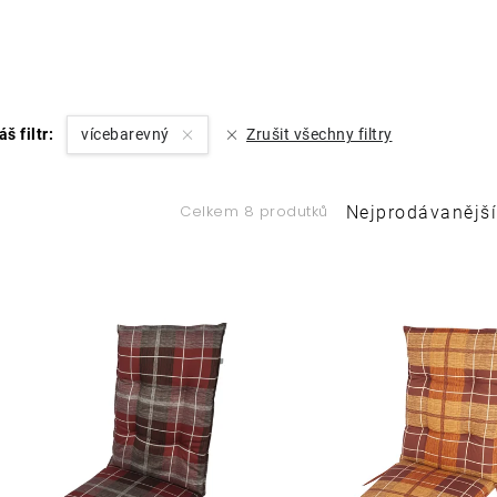
áš filtr:
vícebarevný
Zrušit všechny filtry
Ř
Celkem 8 produtků
Nejprodávanější
a
V
z
ý
e
p
n
í
s
p
p