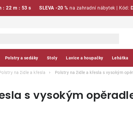
h : 22 m : 52 s
SLEVA -20 %
na zahradní nábytek | Kód:
Polstry a sedáky
Stoly
Lavice a houpačky
Lehátka
Polstry na židle a křesla
Polstry na židle a křesla s vysokým op
křesla s vysokým opěrad