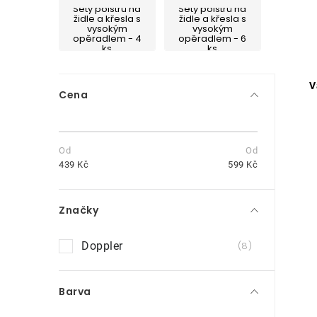
Sety polstrů na
Sety polstrů na
židle a křesla s
židle a křesla s
vysokým
vysokým
opěradlem - 4
opěradlem - 6
ks
ks
P
V
Cena
o
s
t
439
Kč
599
Kč
r
Značky
a
n
Doppler
8
i
n
Barva
í