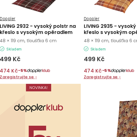
r
r
o
o
Doppler
Doppler
d
LIVING 2932 - vysoký polstr na
LIVING 2935 - vysoký 
d
křeslo s vysokým opěradlem
křeslo s vysokým op
u
48 × 119 cm, tloušťka 6 cm
48 × 119 cm, tloušťka 6 
u
k
Skladem
Skladem
k
t
499 Kč
499 Kč
t
ů
474 Kč
474 Kč
−5%
−5%
ů
Zaregistrujte se
›
Zaregistrujte se
›