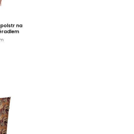
polstr na
ěradlem
cm