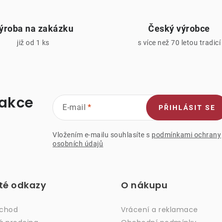
v
ý
ýroba na zakázku
Český výrobce
p
již od 1 ks
s více než 70 letou tradicí
s
u
 akce
E-mail
PŘIHLÁSIT SE
Vložením e-mailu souhlasíte s
podmínkami ochrany
osobních údajů
ité odkazy
O nákupu
bchod
Vrácení a reklamace