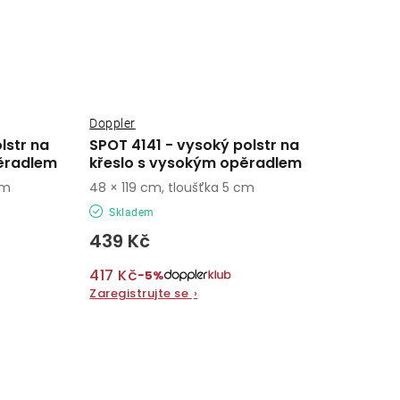
Doppler
lstr na
SPOT 4141 - vysoký polstr na
ěradlem
křeslo s vysokým opěradlem
cm
48 × 119 cm, tloušťka 5 cm
Skladem
439 Kč
417 Kč
−5%
Zaregistrujte se
›