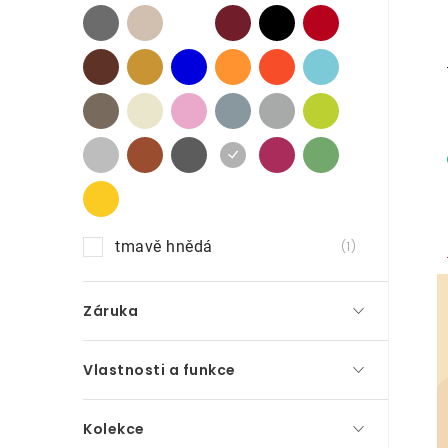
p
a
n
e
l
tmavě hnědá
1
Záruka
Vlastnosti a funkce
Kolekce