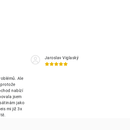
Jaroslav Viglaský
roblémů. Ale
 protože
bchod nabízí
bovala jsem
esátinám jako
is mi již 3x
tě.