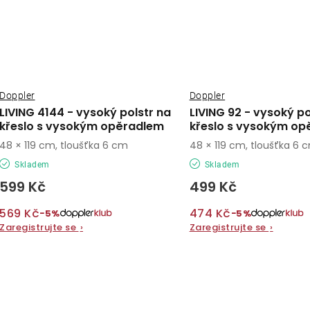
Doppler
Doppler
LIVING 4144 - vysoký polstr na
LIVING 92 - vysoký po
křeslo s vysokým opěradlem
křeslo s vysokým op
48 × 119 cm, tloušťka 6 cm
48 × 119 cm, tloušťka 6 
Skladem
Skladem
599 Kč
499 Kč
569 Kč
474 Kč
−5%
−5%
Zaregistrujte se
›
Zaregistrujte se
›