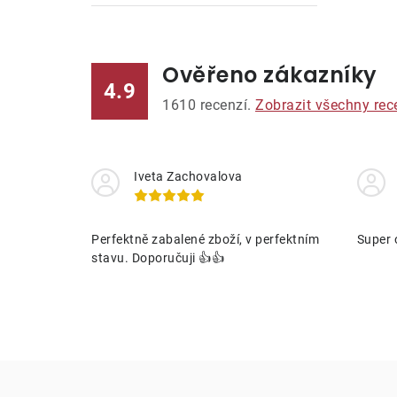
Ověřeno zákazníky
l
4.9
1610
recenzí.
Zobrazit všechny rec
Iveta Zachovalova
í
Perfektně zabalené zboží, v perfektním
Super 
stavu. Doporučuji 👍👍
r