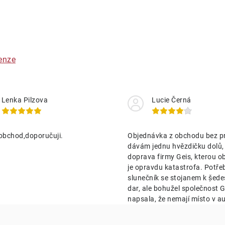
O
v
á
enze
d
a
Lenka Pilzova
Lucie Černá
c
obchod,doporučuji.
Objednávka z obchodu bez p
p
dávám jednu hvězdičku dolů,
doprava firmy Geis, kterou o
je opravdu katastrofa. Potře
v
slunečník se stojanem k ṣ̌ed
k
dar, ale bohužel společnost Ge
napsala, že nemají místo v au
y