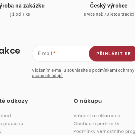
ýroba na zakázku
Český výrobce
p
již od 1 ks
s více než 70 letou tradicí
s
u
 akce
E-mail
PŘIHLÁSIT SE
Vložením e-mailu souhlasíte s
podmínkami ochrany
osobních údajů
ité odkazy
O nákupu
bchod
Vrácení a reklamace
á prodejna
Obchodní podmínky
y
Podmínky věrnostního pro