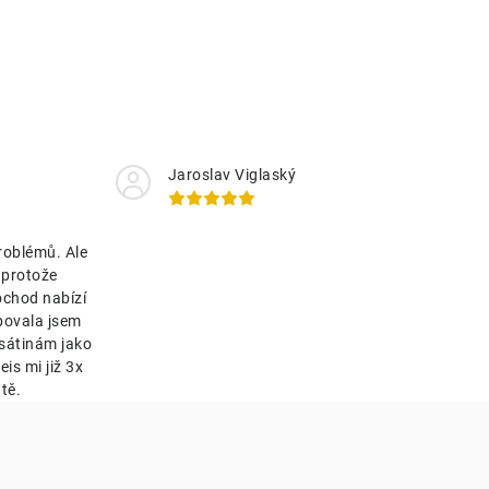
Jaroslav Viglaský
roblémů. Ale
 protože
bchod nabízí
bovala jsem
esátinám jako
is mi již 3x
tě.