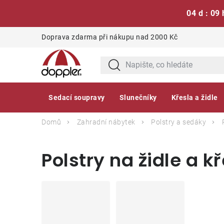
04 d : 09 
Přejít
Doprava zdarma při nákupu nad 2000 Kč
na
obsah
Sedací soupravy
Slunečníky
Křesla a židle
Domů
Zahradní nábytek
Polstry a sedáky
Polstry na židle a 