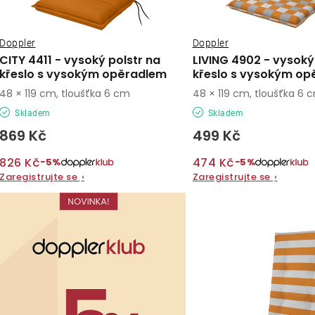
r
r
o
o
Doppler
Doppler
d
CITY 4411 - vysoký polstr na
LIVING 4902 - vysoký
d
křeslo s vysokým opěradlem
křeslo s vysokým op
u
48 × 119 cm, tloušťka 6 cm
48 × 119 cm, tloušťka 6 
u
k
Skladem
Skladem
k
t
869 Kč
499 Kč
t
ů
826 Kč
474 Kč
−5%
−5%
ů
Zaregistrujte se
›
Zaregistrujte se
›