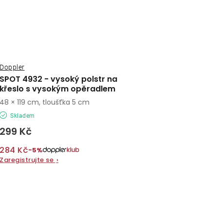
Doppler
SPOT 4932 - vysoký polstr na
křeslo s vysokým opěradlem
48 × 119 cm, tloušťka 5 cm
Skladem
299 Kč
284 Kč
−5%
Zaregistrujte se
›
O