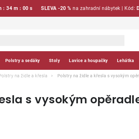
h : 33 m : 59 s
SLEVA -20 %
na zahradní nábytek | Kód:
Polstry a sedáky
Stoly
Lavice a houpačky
Lehátka
Polstry na židle a křesla
Polstry na židle a křesla s vysokým op
křesla s vysokým opěrad