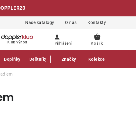
DOPPLER20
Naše katalogy
O nás
Kontakty
NÁKUPNÍ
Klub výhod
Přihlášení
KOŠÍK
Doplňky
Deštníky
Gastro produkty
Značky
Kolekce
ěradlem
lem