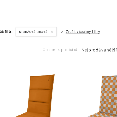
áš filtr:
oranžová tmavá
Zrušit všechny filtry
Ř
Celkem 4 produtků
Nejprodávanější
a
V
z
ý
e
p
n
í
s
p
p