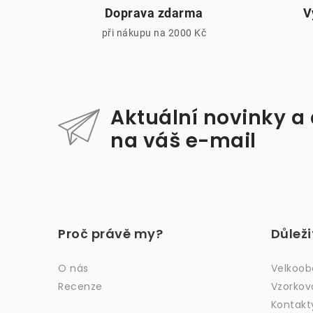
Doprava zdarma
V
při nákupu na 2000 Kč
i
Aktuální novinky a
na váš e-mail
Z
á
Proč právě my?
Důlež
p
a
O nás
Velkoo
Recenze
Vzorkov
t
Kontakt