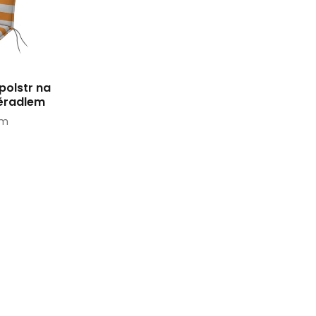
polstr na
ěradlem
cm