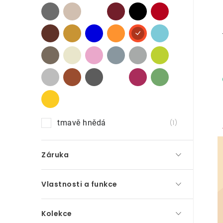
p
a
n
e
l
tmavě hnědá
1
Záruka
Vlastnosti a funkce
Kolekce