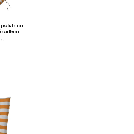
 polstr na
ěradlem
cm