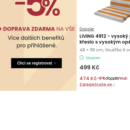
Doppler
LIVING 4912 - vysoký 
křeslo s vysokým op
48 × 119 cm, tloušťka 6 
Skladem
499 Kč
474 Kč
−5%
Zaregistrujte se
›