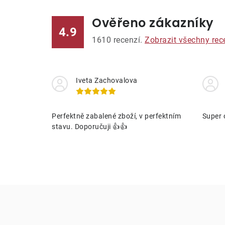
Ověřeno zákazníky
l
4.9
1610
recenzí.
Zobrazit všechny rec
Iveta Zachovalova
í
Perfektně zabalené zboží, v perfektním
Super 
stavu. Doporučuji 👍👍
r