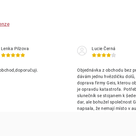
v
á
enze
d
a
Lenka Pilzova
Lucie Černá
c
obchod,doporučuji.
Objednávka z obchodu bez p
p
dávám jednu hvězdičku dolů,
doprava firmy Geis, kterou o
je opravdu katastrofa. Potře
v
slunečník se stojanem k ṣ̌ed
k
dar, ale bohužel společnost Ge
napsala, že nemají místo v au
y
v
ý