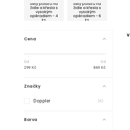
Sety polstrů na
Sety polstrů na
židle a křesla s
židle a křesla s
vysokým
vysokým
opěradlem - 4
opěradlem - 6
ks
ks
P
V
Cena
o
s
t
299
Kč
869
Kč
r
Značky
a
n
Doppler
4
i
n
Barva
í