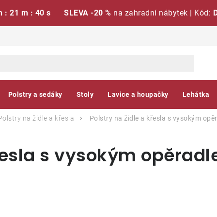
h : 21 m : 39 s
SLEVA -20 %
na zahradní nábytek | Kód:
Polstry a sedáky
Stoly
Lavice a houpačky
Lehátka
Polstry na židle a křesla
Polstry na židle a křesla s vysokým op
křesla s vysokým opěrad