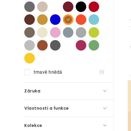
p
a
n
e
l
tmavě hnědá
1
Záruka
Vlastnosti a funkce
Kolekce