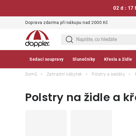
02 d : 17 
Přejít
Doprava zdarma při nákupu nad 2000 Kč
na
obsah
Sedací soupravy
Slunečníky
Křesla a židle
Domů
Zahradní nábytek
Polstry a sedáky
Polstry na židle a 