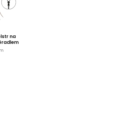
lstr na
ěradlem
cm