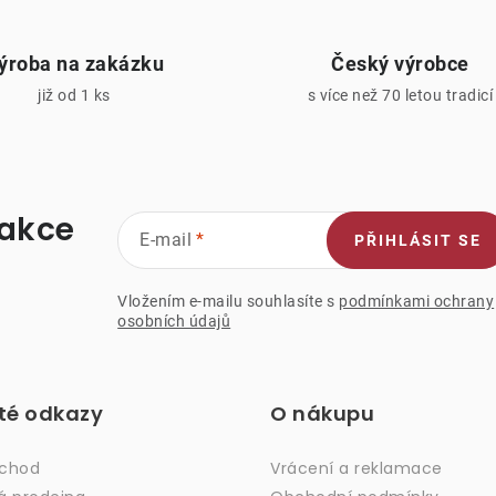
v
ý
ýroba na zakázku
Český výrobce
p
již od 1 ks
s více než 70 letou tradicí
s
u
 akce
E-mail
PŘIHLÁSIT SE
Vložením e-mailu souhlasíte s
podmínkami ochrany
osobních údajů
ité odkazy
O nákupu
bchod
Vrácení a reklamace