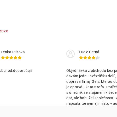
O
v
á
enze
d
a
Lenka Pilzova
Lucie Černá
c
obchod,doporučuji.
Objednávka z obchodu bez p
p
dávám jednu hvězdičku dolů,
doprava firmy Geis, kterou o
je opravdu katastrofa. Potře
v
slunečník se stojanem k ṣ̌ed
k
dar, ale bohužel společnost Ge
napsala, že nemají místo v au
y