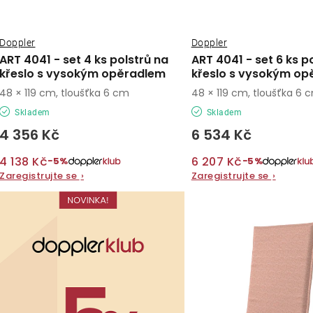
r
r
o
o
Doppler
Doppler
d
ART 4041 - set 4 ks polstrů na
ART 4041 - set 6 ks p
d
křeslo s vysokým opěradlem
křeslo s vysokým op
u
48 × 119 cm, tloušťka 6 cm
48 × 119 cm, tloušťka 6 
u
k
Skladem
Skladem
k
t
4 356 Kč
6 534 Kč
t
ů
4 138 Kč
6 207 Kč
−5%
−5%
ů
Zaregistrujte se
›
Zaregistrujte se
›