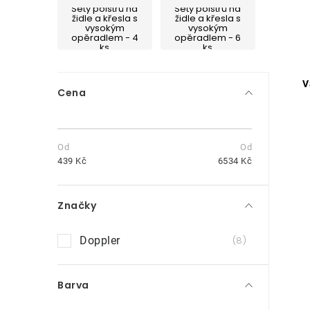
Sety polstrů na
Sety polstrů na
židle a křesla s
židle a křesla s
vysokým
vysokým
opěradlem - 4
opěradlem - 6
ks
ks
P
V
Cena
o
s
t
439
Kč
6534
Kč
r
Značky
a
n
Doppler
8
i
n
Barva
í