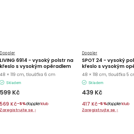
Doppler
Doppler
LIVING 6914 - vysoký polstr na
SPOT 24 - vysoký pol
křeslo s vysokým opěradlem
křeslo s vysokým op
48 × 119 cm, tloušťka 6 cm
48 × 118 cm, tloušťka 5 
Skladem
Skladem
599 Kč
439 Kč
569 Kč
417 Kč
−5%
−5%
Zaregistrujte se
›
Zaregistrujte se
›