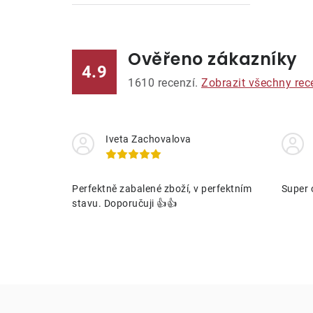
Ověřeno zákazníky
l
4.9
1610
recenzí.
Zobrazit všechny rec
Iveta Zachovalova
í
Perfektně zabalené zboží, v perfektním
Super 
stavu. Doporučuji 👍👍
r