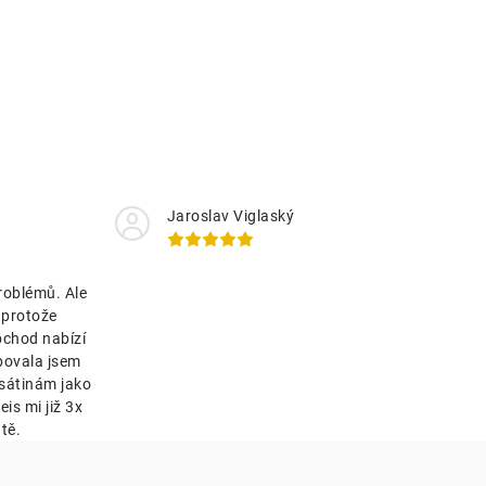
Jaroslav Viglaský
roblémů. Ale
 protože
bchod nabízí
bovala jsem
esátinám jako
is mi již 3x
tě.