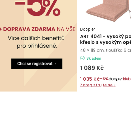
Doppler
ART 4041 - vysoký po
křeslo s vysokým op
48 × 119 cm, tloušťka 6 
Skladem
1 089 Kč
1 035 Kč
−5%
Zaregistrujte se
›