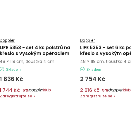
Doppler
Doppler
LIFE 5353 - set 4 ks polstrů na
LIFE 5353 - set 6 ks p
křeslo s vysokým opěradlem
křeslo s vysokým op
48 × 119 cm, tloušťka 4 cm
48 × 119 cm, tloušťka 4 
Skladem
Skladem
1 836 Kč
2 754 Kč
1 744 Kč
2 616 Kč
−5%
−5%
Zaregistrujte se
›
Zaregistrujte se
›