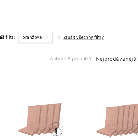
áš filtr:
oranžová
Zrušit všechny filtry
Ř
Celkem 8 produtků
Nejprodávanější
a
V
z
ý
e
p
n
í
s
p
p