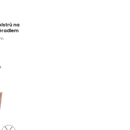
olstrů na
ěradlem
cm