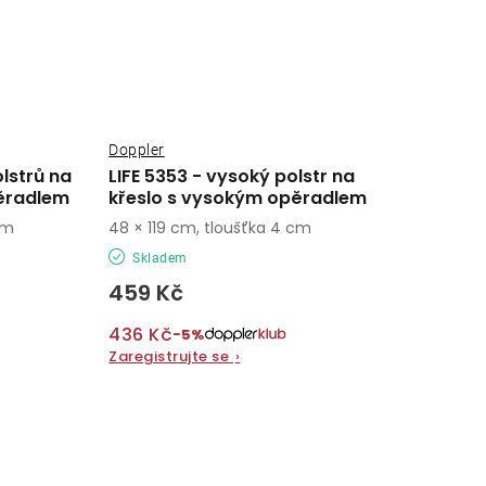
Doppler
olstrů na
LIFE 5353 - vysoký polstr na
ěradlem
křeslo s vysokým opěradlem
cm
48 × 119 cm, tloušťka 4 cm
Skladem
459 Kč
436 Kč
−5%
Zaregistrujte se
›