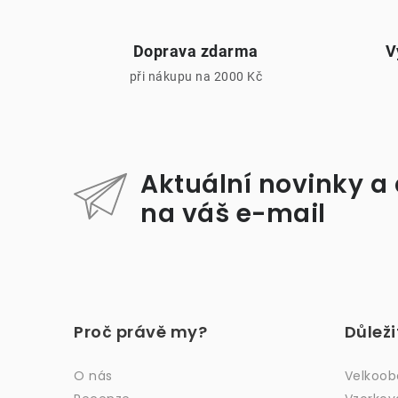
Doprava zdarma
V
při nákupu na 2000 Kč
i
Aktuální novinky a
na váš e-mail
Z
á
Proč právě my?
Důlež
p
a
O nás
Velkoo