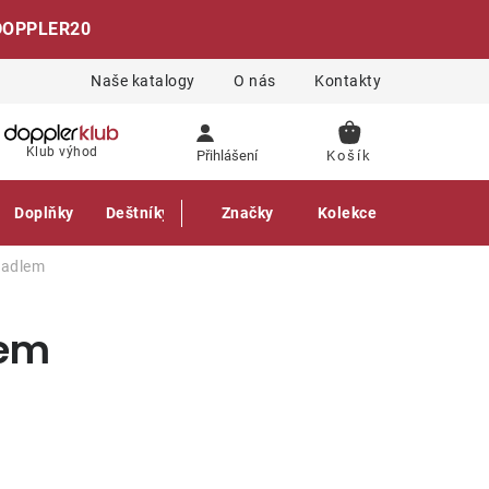
DOPPLER20
Naše katalogy
O nás
Kontakty
NÁKUPNÍ
Klub výhod
Přihlášení
KOŠÍK
Doplňky
Deštníky
Gastro produkty
Značky
Kolekce
ěradlem
lem