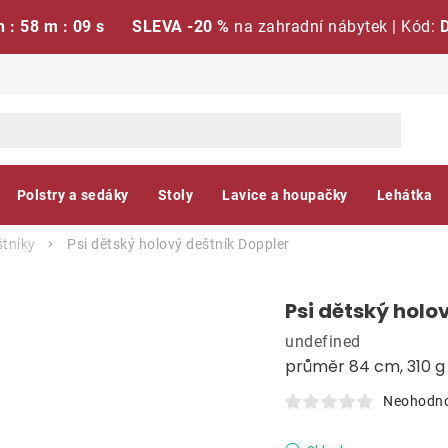
h : 58 m : 08 s
SLEVA -20 %
na zahradní nábytek | Kód:
Polstry a sedáky
Stoly
Lavice a houpačky
Lehátka
štníky
Psi dětský holový deštník
Doppler
Psi dětský holo
undefined
průměr 84 cm, 310 g
Neohodn