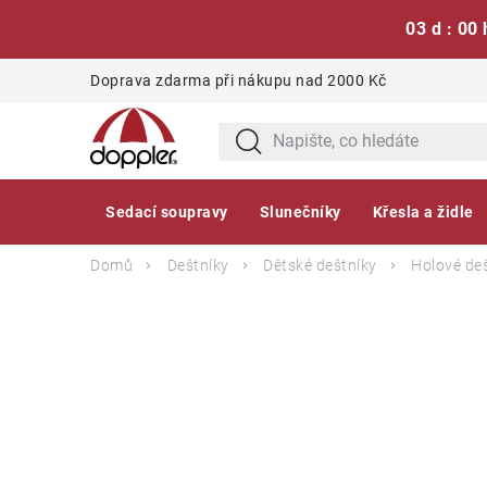
03 d : 00 
Přejít
Doprava zdarma při nákupu nad 2000 Kč
na
obsah
Sedací soupravy
Slunečníky
Křesla a židle
Domů
Deštníky
Dětské deštníky
Holové de