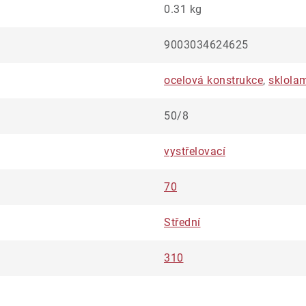
0.31 kg
9003034624625
ocelová konstrukce
,
sklola
50/8
vystřelovací
70
Střední
310