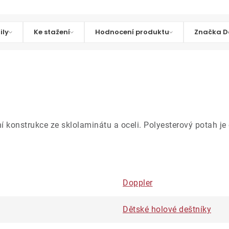
ily
Ke stažení
Hodnocení produktu
Značka D
tní konstrukce ze sklolaminátu a oceli. Polyesterový potah j
Doppler
Dětské holové deštníky