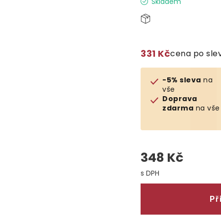
Skladem
331 Kč
cena po sle
-5% sleva
na
vše
Doprava
zdarma
na vše
348 Kč
Měrná cena:
Př