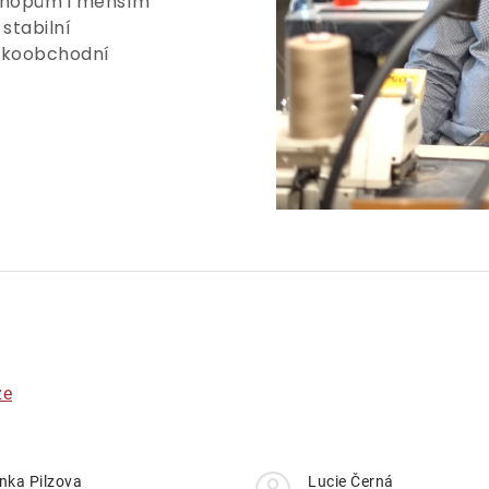
shopům i menším
stabilní
elkoobchodní
ze
nka Pilzova
Lucie Černá