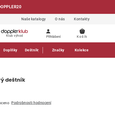
DOPPLER20
Naše katalogy
O nás
Kontakty
NÁKUPNÍ
Klub výhod
Přihlášení
KOŠÍK
Doplňky
Deštníky
Gastro produkty
Značky
Kolekce
vý deštník
Podrobnosti hodnocení
oceno