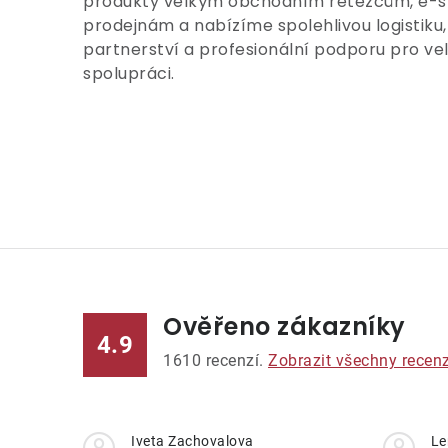
produkty velkým obchodním řetězcům, e-
prodejnám a nabízíme spolehlivou logistiku, 
partnerství a profesionální podporu pro v
spolupráci.
Ověřeno zákazníky
4.9
1610
recenzí.
Zobrazit všechny recen
Iveta Zachovalova
Le