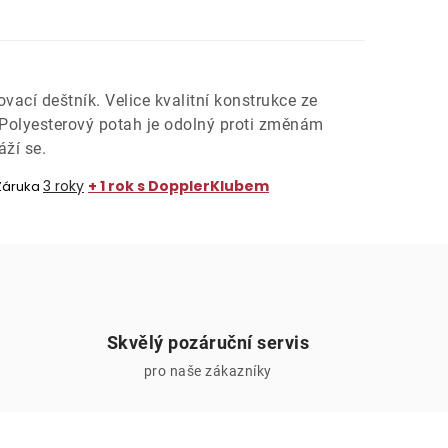
vací deštník. Velice kvalitní konstrukce ze
 Polyesterový potah je odolný proti změnám
áží se.
3 roky
+ 1 rok s DopplerKlubem
Záruka
Skvělý pozáruční servis
pro naše zákazníky