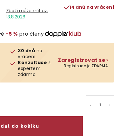
14 dnů na vrácení
13.8.2026
vě
−5 %
pro členy
30 dnů
na
vrácení
Zaregistrovat se ›
Konzultace
s
Registrace je ZDARMA
expertem
zdarma
idat do košíku