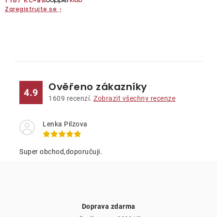
1 187 Kč
−5%
Zaregistrujte se
›
O nás
Kontakty
O
v
l
Ověřeno zákazníky
á
4.9
d
1609
recenzí.
Zobrazit všechny recenze
a
c
Lenka Pilzova
í
p
Super obchod,doporučuji.
r
v
k
y
Doprava zdarma
v