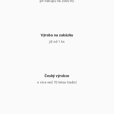
při nákupu na 2000 Kč
ý
p
i
s
u
Výroba na zakázku
již od 1 ks
Český výrobce
s více než 70 letou tradicí