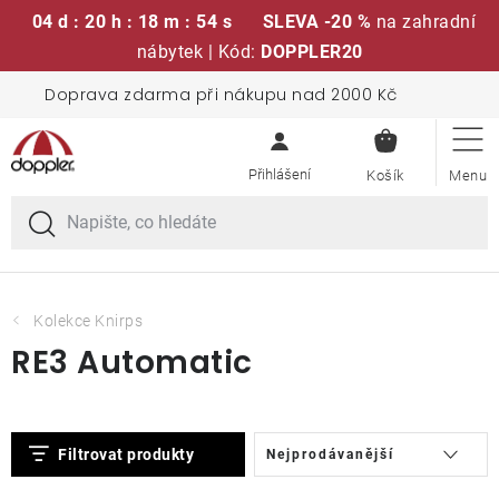
04 d : 20 h : 18 m : 54 s
SLEVA -20 %
na zahradní
nábytek | Kód:
DOPPLER20
Přejít
Doprava zdarma při nákupu nad 2000 Kč
Sedací soupravy
na
NÁKUPN
obsah
KOŠÍK
Slunečníky
Křesla a židle
Polstry a sedáky
Kolekce Knirps
RE3 Automatic
Stoly
V
Ř
Lavice a houpačky
Filtrovat produkty
Nejprodávanější
ý
a