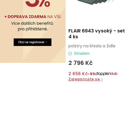
FLAIR 6943 vysoký - set
4 ks
polstry na křesla a židle
Skladem
2 796 Kč
2 656 Kč
−5%
Zaregistrujte se
›