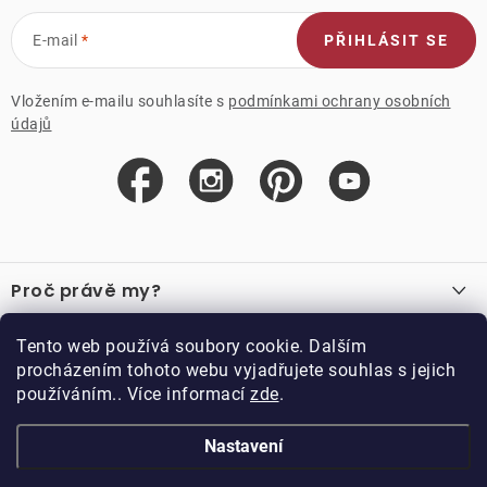
E-mail
PŘIHLÁSIT SE
Vložením e-mailu souhlasíte s
podmínkami ochrany osobních
údajů
Z
á
Proč právě my?
p
a
O nás
Důležité odkazy
Tento web používá soubory cookie. Dalším
Recenze
t
procházením tohoto webu vyjadřujete souhlas s jejich
Velkoobchod
í
používáním.. Více informací
zde
.
O nákupu
Vzorková prodejna
Vrácení a reklamace
Kontakty
Nastavení
Kontakty
Obchodní podmínky
Kariéra