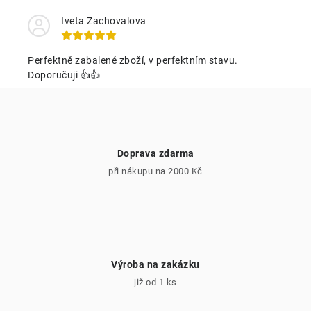
a
c
Iveta Zachovalova
í
p
Perfektně zabalené zboží, v perfektním stavu.
r
Doporučuji 👍👍
v
k
y
v
Doprava zdarma
ý
při nákupu na 2000 Kč
p
i
s
u
Výroba na zakázku
již od 1 ks