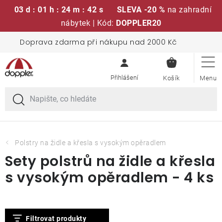
03 d : 01 h : 24 m : 42 s
SLEVA -20 %
na zahradní
nábytek | Kód:
DOPPLER20
Přejít
Doprava zdarma při nákupu nad 2000 Kč
Sedací soupravy
na
NÁKUPN
obsah
KOŠÍK
Slunečníky
Křesla a židle
Polstry a sedáky
Polstry na židle a křesla s vysokým opěradlem
Sety polstrů na židle a křesla
Stoly
s vysokým opěradlem - 4 ks
Lavice a houpačky
V
Filtrovat produkty