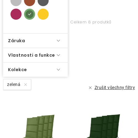
k
t
O nás
ů
Celkem 8 produtků
Kontakty
Záruka
Vlastnosti a funkce
Kolekce
zelená
Zrušit všechny filtry