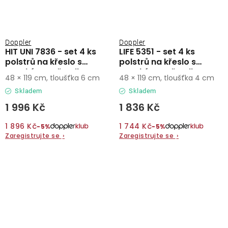
Doppler
Doppler
HIT UNI 7836 - set 4 ks
LIFE 5351 - set 4 ks
polstrů na křeslo s
polstrů na křeslo s
vysokým opěradlem
vysokým opěradlem
48 × 119 cm, tloušťka 6 cm
48 × 119 cm, tloušťka 4 cm
Skladem
Skladem
1 996 Kč
1 836 Kč
1 896 Kč
1 744 Kč
−5%
−5%
Zaregistrujte se
›
Zaregistrujte se
›