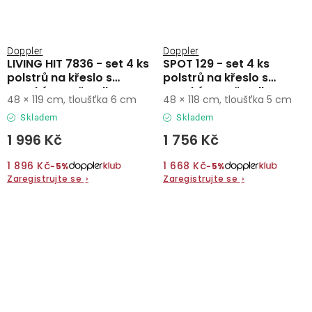
Doppler
Doppler
LIVING HIT 7836 - set 4 ks
SPOT 129 - set 4 ks
polstrů na křeslo s
polstrů na křeslo s
vysokým opěradlem
vysokým opěradlem
48 × 119 cm, tloušťka 6 cm
48 × 118 cm, tloušťka 5 cm
Skladem
Skladem
1 996 Kč
1 756 Kč
1 896 Kč
1 668 Kč
−5%
−5%
Zaregistrujte se
›
Zaregistrujte se
›