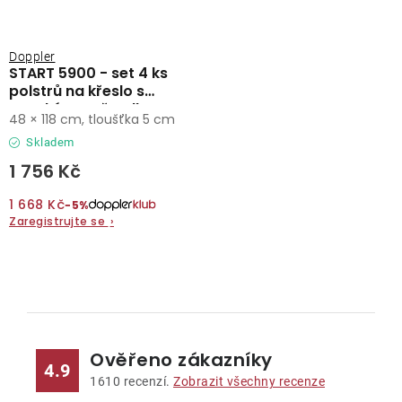
Doppler
START 5900 - set 4 ks
polstrů na křeslo s
vysokým opěradlem
48 × 118 cm, tloušťka 5 cm
Skladem
1 756 Kč
1 668 Kč
−5%
Zaregistrujte se
›
O
v
l
Ověřeno zákazníky
á
4.9
d
1610
recenzí.
Zobrazit všechny recenze