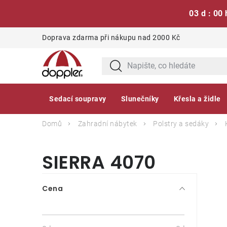
03 d : 00 
Přejít
Doprava zdarma při nákupu nad 2000 Kč
na
obsah
Sedací soupravy
Slunečníky
Křesla a židle
Domů
Zahradní nábytek
Polstry a sedáky
SIERRA 4070
P
Cena
o
s