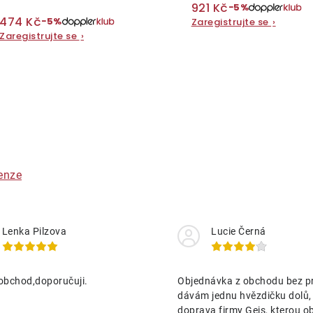
921 Kč
−5%
474 Kč
−5%
Zaregistrujte se
›
Zaregistrujte se
›
O
v
á
enze
d
a
Lenka Pilzova
Lucie Černá
c
obchod,doporučuji.
Objednávka z obchodu bez p
p
dávám jednu hvězdičku dolů,
doprava firmy Geis, kterou o