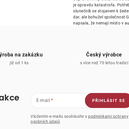
je opravdu katastrofa. Potře
v
slunečník se stojanem k ṣ̌ed
k
dar, ale bohužel společnost Ge
napsala, že nemají místo v au
y
v
ý
ýroba na zakázku
Český výrobce
p
již od 1 ks
s více než 70 letou tradicí
s
u
 akce
E-mail
PŘIHLÁSIT SE
Vložením e-mailu souhlasíte s
podmínkami ochrany
osobních údajů