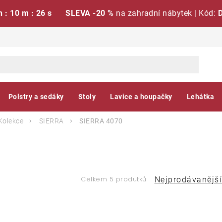
h : 10 m : 26 s
SLEVA -20 %
na zahradní nábytek | Kód:
Polstry a sedáky
Stoly
Lavice a houpačky
Lehátka
Kolekce
SIERRA
SIERRA 4070
Ř
Celkem 5 produtků
Nejprodávanější
a
V
z