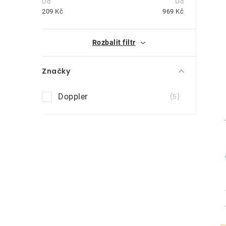
t
209
Kč
969
Kč
r
i
Rozbalit filtr
a
n
Značky
n
Doppler
5
í
p
a
n
e
l