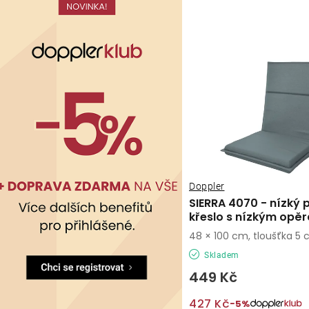
Doppler
SIERRA 4070 - nízký p
křeslo s nízkým opě
48 × 100 cm, tloušťka 5
Skladem
449 Kč
427 Kč
−5%