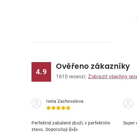
Ověřeno zákazníky
l
4.9
1610
recenzí.
Zobrazit všechny rec
Iveta Zachovalova
í
Perfektně zabalené zboží, v perfektním
Super 
stavu. Doporučuji 👍👍