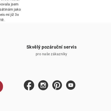
bovala jsem
esátinám jako
is mi již 3x
tě.
Skvělý pozáruční servis
pro naše zákazníky