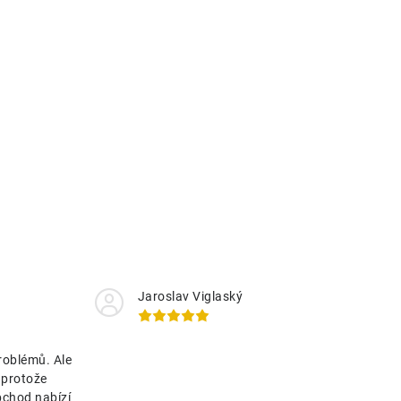
Jaroslav Viglaský
roblémů. Ale
 protože
bchod nabízí