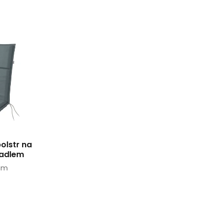
olstr na
radlem
 cm