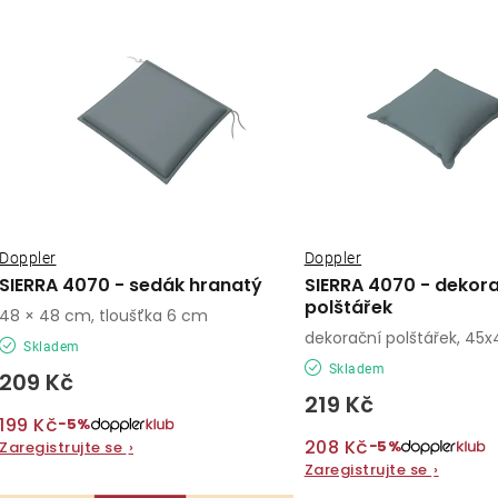
ý
e
p
n
í
s
p
p
r
r
o
o
Doppler
Doppler
d
SIERRA 4070 - sedák hranatý
SIERRA 4070 - dekor
d
polštářek
u
48 × 48 cm, tloušťka 6 cm
dekorační polštářek, 45
u
Skladem
k
Skladem
209 Kč
k
t
219 Kč
199 Kč
t
−5%
ů
208 Kč
−5%
Zaregistrujte se
›
ů
Zaregistrujte se
›