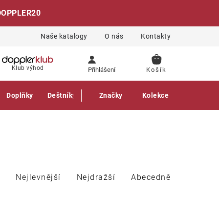
DOPPLER20
Naše katalogy
O nás
Kontakty
NÁKUPNÍ
Klub výhod
Přihlášení
KOŠÍK
Doplňky
Deštníky
Gastro produkty
Značky
Kolekce
Nejlevnější
Nejdražší
Abecedně