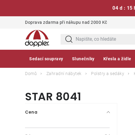
04 d : 15 
Přejít
Doprava zdarma při nákupu nad 2000 Kč
na
obsah
Sedací soupravy
Slunečníky
Křesla a židle
Domů
Zahradní nábytek
Polstry a sedáky
STAR 8041
P
Cena
o
s