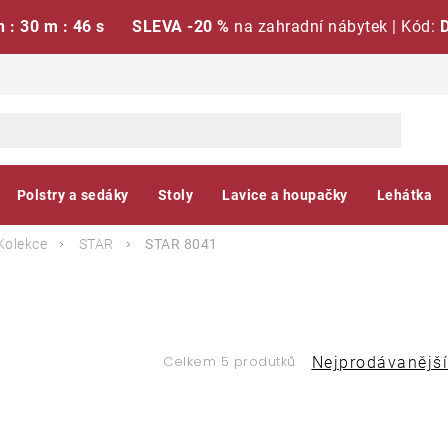
h : 30 m : 46 s
SLEVA -20 %
na zahradní nábytek | Kód:
Polstry a sedáky
Stoly
Lavice a houpačky
Lehátka
Kolekce
STAR
STAR 8041
Ř
Celkem 5 produtků
Nejprodávanější
a
V
z