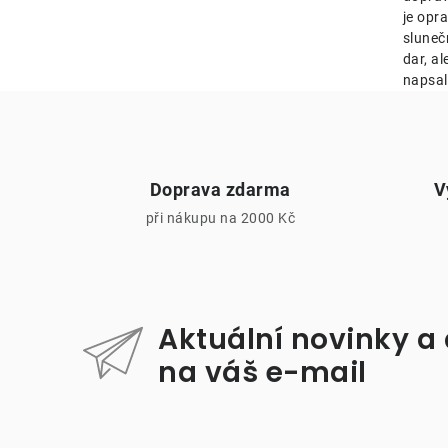
r
je opr
sluneč
dar, al
napsal
Doprava zdarma
V
při nákupu na 2000 Kč
i
Aktuální novinky a
na váš e-mail