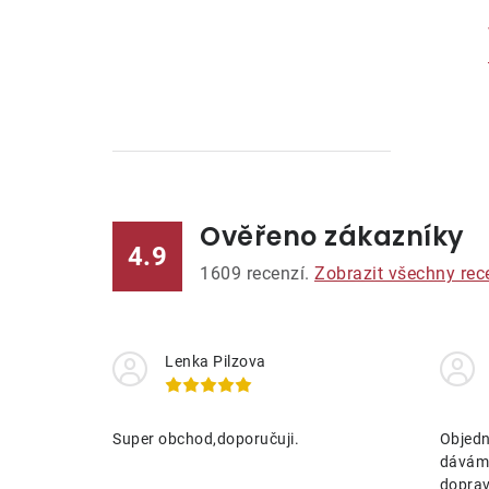
Ověřeno zákazníky
l
4.9
1609
recenzí.
Zobrazit všechny rec
Lenka Pilzova
í
Super obchod,doporučuji.
Objedn
dávám 
doprav