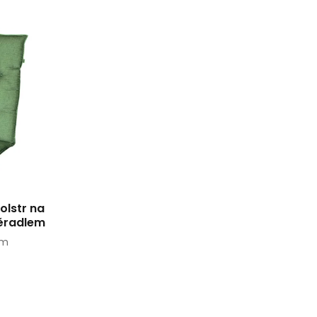
olstr na
ěradlem
cm