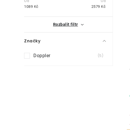
t
1089
Kč
2579
Kč
r
i
Rozbalit filtr
a
n
Značky
n
Doppler
5
í
p
a
n
e
l