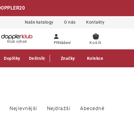
DOPPLER20
Naše katalogy
O nás
Kontakty
NÁKUPNÍ
Klub výhod
Přihlášení
KOŠÍK
Doplňky
Deštníky
Gastro produkty
Značky
Kolekce
Nejlevnější
Nejdražší
Abecedně