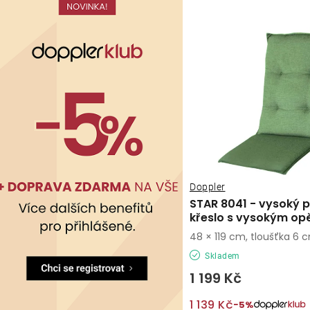
Doppler
STAR 8041 - vysoký p
křeslo s vysokým op
48 × 119 cm, tloušťka 6 
Skladem
1 199 Kč
1 139 Kč
−5%