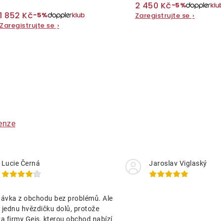
2 450 Kč
−5%
1 852 Kč
−5%
Zaregistrujte se
›
Zaregistrujte se
›
O
v
á
enze
d
a
Lucie Černá
Jaroslav Viglaský
c
ávka z obchodu bez problémů. Ale
p
jednu hvězdičku dolů, protože
a firmy Geis, kterou obchod nabízí