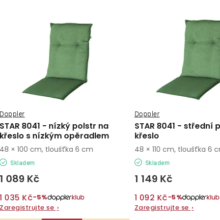
ý
e
p
n
í
s
p
p
r
r
o
o
Doppler
Doppler
d
STAR 8041 - nízký polstr na
STAR 8041 - střední p
d
křeslo s nízkým opěradlem
křeslo
u
48 × 100 cm, tloušťka 6 cm
48 × 110 cm, tloušťka 6 
u
k
Skladem
Skladem
k
t
1 089 Kč
1 149 Kč
t
ů
1 035 Kč
1 092 Kč
−5%
−5%
ů
Zaregistrujte se
›
Zaregistrujte se
›