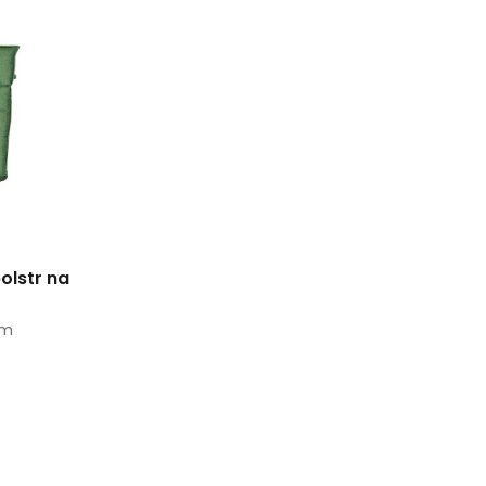
olstr na
cm