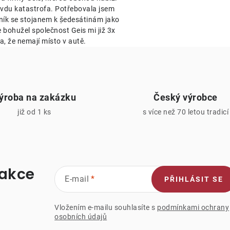
avdu katastrofa. Potřebovala jsem
v
ník se stojanem k ṣ̌edesátinám jako
k
e bohužel společnost Geis mi již 3x
a, že nemají místo v autě.
y
v
ý
ýroba na zakázku
Český výrobce
p
již od 1 ks
s více než 70 letou tradicí
s
u
 akce
E-mail
PŘIHLÁSIT SE
Vložením e-mailu souhlasíte s
podmínkami ochrany
osobních údajů