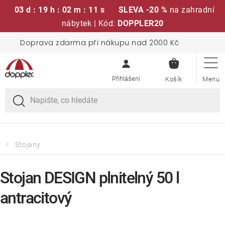
03 d : 19 h : 02 m : 11 s
SLEVA -20 %
na zahradní
nábytek | Kód:
DOPPLER20
Přejít
Doprava zdarma při nákupu nad 2000 Kč
Sedací soupravy
na
NÁKUPN
obsah
KOŠÍK
Slunečníky
Křesla a židle
Polstry a sedáky
Stojany
Stoly
Stojan DESIGN plnitelný 50 l
antracitový
Lavice a houpačky