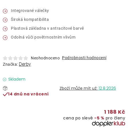
Lehátka
Integrované válečky
Široká kompatibilita
Doplňky
Plastová základna v antracitové barvě
Deštníky
Odolná vůči povětrnostním vlivům
Gastro produkty
Podrobnosti hodnocení
Neohodnoceno
Derby
Značka:
Kolekce
Skladem
12.8.2026
Prodávané značky
14 dnů na vrácení
Klub výhod
1 188 Kč
cena po slevě
−5 %
pro členy
Naše katalogy