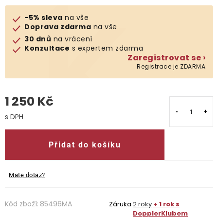
-5% sleva
na vše
O nás
Doprava zdarma
na vše
30 dnů
na vrácení
Kontakty
Konzultace
s expertem zdarma
Zaregistrovat se ›
Registrace je ZDARMA
1 250 Kč
Měrná cena:
Přidat do košíku
Mate dotaz?
Kód zboží:
85496MA
Záruka
2 roky
+ 1 rok s
DopplerKlubem