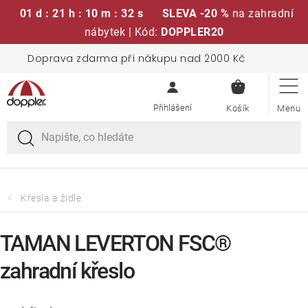
01 d : 21 h : 10 m : 32 s
SLEVA -20 %
na zahradní
nábytek | Kód:
DOPPLER20
Přejít
Doprava zdarma při nákupu nad 2000 Kč
Sedací soupravy
na
NÁKUPN
obsah
KOŠÍK
Slunečníky
Křesla a židle
Polstry a sedáky
Křesla a židle
Stoly
TAMAN LEVERTON FSC®
zahradní křeslo
Lavice a houpačky