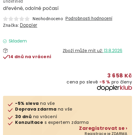
undefined
Lehátka
dřevěné, odolné počasí
Podrobnosti hodnocení
Neohodnoceno
Doplňky
Doppler
Značka:
Deštníky
Skladem
13.8.2026
14 dnů na vrácení
Gastro produkty
3 658 Kč
Kolekce
cena po slevě
−5 %
pro členy
Prodávané značky
-5% sleva
na vše
Doprava zdarma
na vše
Klub výhod
30 dnů
na vrácení
Konzultace
s expertem zdarma
Zaregistrovat se ›
Naše katalogy
Registrace je ZDARMA