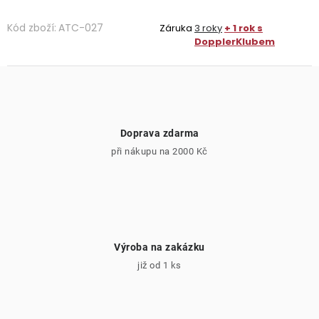
Kód zboží:
ATC-027
Záruka
3 roky
+ 1 rok s
DopplerKlubem
Doprava zdarma
při nákupu na 2000 Kč
Výroba na zakázku
již od 1 ks