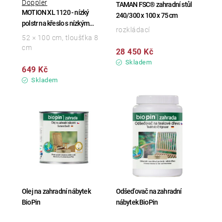
Doppler
TAMAN FSC® zahradní stůl
MOTION XL 1120 - nízký
240/300 x 100 x 75 cm
polstr na křeslo s nízkým
rozkládací
opěradlem
52 × 100 cm, tloušťka 8
cm
28 450 Kč
Skladem
649 Kč
Skladem
Olej na zahradní nábytek
Odšeďovač na zahradní
BioPin
nábytek BioPin