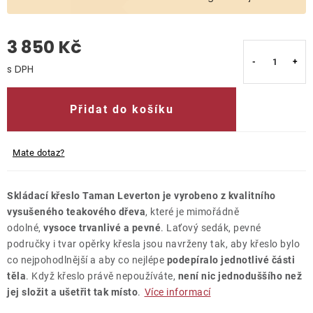
O nás
3 850 Kč
Kontakty
Měrná cena:
Přidat do košíku
Mate dotaz?
Skládací křeslo Taman Leverton je vyrobeno z kvalitního
vysušeného teakového dřeva
, které je mimořádně
odolné,
vysoce trvanlivé a pevné
. Laťový sedák, pevné
područky i tvar opěrky křesla jsou navrženy tak, aby křeslo bylo
co nejpohodlnější a aby co nejlépe
podepíralo jednotlivé části
těla
. Když křeslo právě nepoužíváte,
není nic jednoduššího než
jej složit a ušetřit tak místo
.
Více informací