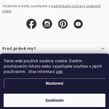
Vložením e-mailu souhlasíte s
podmínkami ochrany osobních
údajů
Z
á
Proč právě my?
p
a
O nás
Důležité odkazy
Tento web používá soubory cookie. Dalším
Recenze
t
procházením tohoto webu vyjadřujete souhlas s jejich
Velkoobchod
í
používáním.. Více informací
zde
.
O nákupu
Vzorková prodejna
Vrácení a reklamace
Kontakty
Nastavení
Kontakty
Obchodní podmínky
Kariéra
Podmínky věrnostního programu
Blog
Doppler CZ spol. s.r.o.,
Doppler klub
Trocnovská 70, 374 01
Souhlasím
Copyright 2026
DOPPLER CZ spol. s r.o.
. Všechna práva vyhrazena.
Trhové Sviny
Kolekce
Vytvořil Shoptet
Upravil ROIMARK