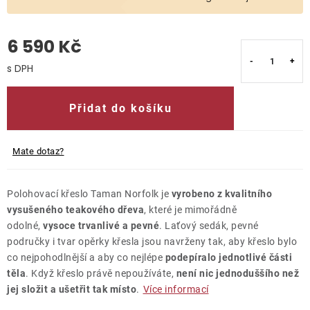
O nás
6 590 Kč
Kontakty
Měrná cena:
Přidat do košíku
Mate dotaz?
Polohovací křeslo Taman Norfolk je
vyrobeno z kvalitního
vysušeného teakového dřeva
, které je mimořádně
odolné,
vysoce trvanlivé a pevné
. Laťový sedák, pevné
područky i tvar opěrky křesla jsou navrženy tak, aby křeslo bylo
co nejpohodlnější a aby co nejlépe
podepíralo jednotlivé části
těla
. Když křeslo právě nepoužíváte,
není nic jednoduššího než
jej složit a ušetřit tak místo
.
Více informací