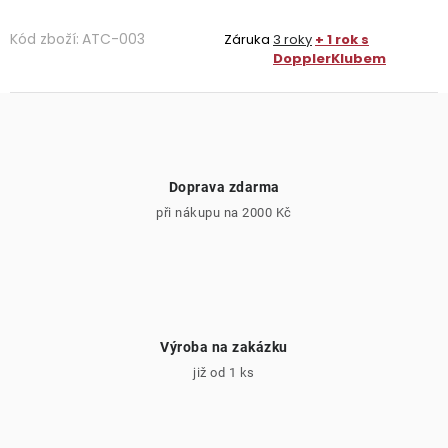
Kód zboží:
ATC-003
Záruka
3 roky
+ 1 rok s
DopplerKlubem
Doprava zdarma
při nákupu na 2000 Kč
Výroba na zakázku
již od 1 ks