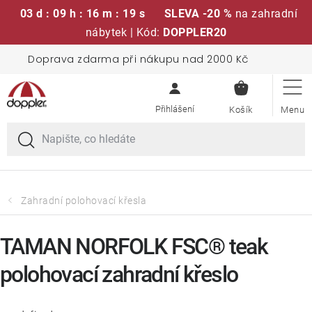
03 d : 09 h : 16 m : 19 s
SLEVA -20 %
na zahradní
nábytek | Kód:
DOPPLER20
Přejít
Doprava zdarma při nákupu nad 2000 Kč
Sedací soupravy
na
NÁKUPN
obsah
KOŠÍK
Slunečníky
Křesla a židle
Polstry a sedáky
Zahradní polohovací křesla
Stoly
TAMAN NORFOLK FSC® teak
polohovací zahradní křeslo
Lavice a houpačky