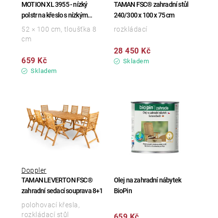
MOTION XL 3955 - nízký
TAMAN FSC® zahradní stůl
polstr na křeslo s nízkým
240/300 x 100 x 75 cm
opěradlem
52 × 100 cm, tloušťka 8
rozkládací
cm
28 450 Kč
659 Kč
Skladem
Skladem
Doppler
TAMAN LEVERTON FSC®
Olej na zahradní nábytek
zahradní sedací souprava 8+1
BioPin
polohovací křesla,
rozkládací stůl
659 Kč