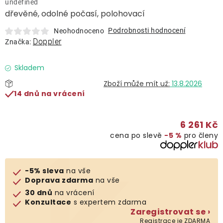
undefined
Lehátka
dřevěné, odolné počasí, polohovací
Podrobnosti hodnocení
Neohodnoceno
Doplňky
Doppler
Značka:
Deštníky
Skladem
13.8.2026
14 dnů na vrácení
Gastro produkty
6 261 Kč
Kolekce
cena po slevě
−5 %
pro členy
Prodávané značky
-5% sleva
na vše
Doprava zdarma
na vše
Klub výhod
30 dnů
na vrácení
Konzultace
s expertem zdarma
Zaregistrovat se ›
Naše katalogy
Registrace je ZDARMA