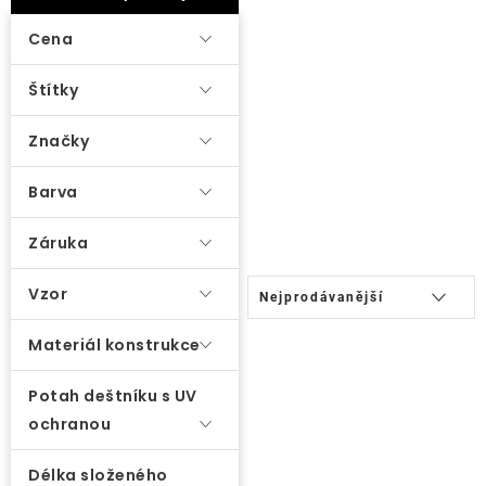
ý
Lehátka
p
Cena
i
Doplňky
Štítky
s
p
Značky
Deštníky
r
o
Barva
Gastro produkty
d
Záruka
u
Kolekce
k
Ř
Vzor
Nejprodávanější
t
a
Prodávané značky
ů
z
Materiál konstrukce
e
Potah deštníku s UV
n
Klub výhod
ochranou
í
p
Naše katalogy
Délka složeného