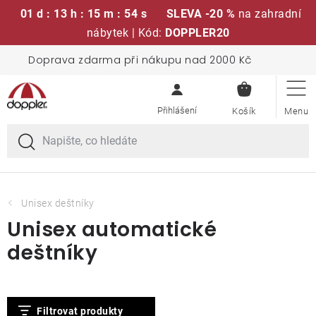
01 d : 13 h : 15 m : 53 s
SLEVA -20 %
na zahradní
nábytek | Kód:
DOPPLER20
Přejít
Doprava zdarma při nákupu nad 2000 Kč
Sedací soupravy
na
NÁKUPN
obsah
KOŠÍK
Slunečníky
Křesla a židle
Polstry a sedáky
Unisex deštníky
Unisex automatické
Stoly
deštníky
Lavice a houpačky
V
Filtrovat produkty