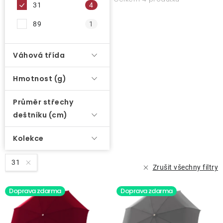
31
4
89
1
Váhová třída
Hmotnost (g)
Průměr střechy
deštníku (cm)
Kolekce
31
Zrušit všechny filtry
Doprava zdarma
Doprava zdarma