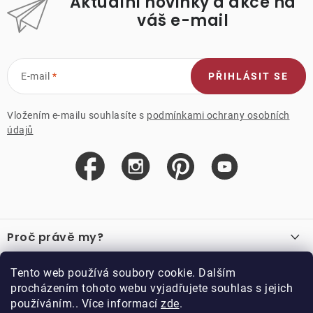
Aktuální novinky a akce na
váš e-mail
E-mail
PŘIHLÁSIT SE
Vložením e-mailu souhlasíte s
podmínkami ochrany osobních
údajů
Z
á
Proč právě my?
p
a
O nás
Důležité odkazy
Tento web používá soubory cookie. Dalším
Recenze
t
procházením tohoto webu vyjadřujete souhlas s jejich
Velkoobchod
í
používáním.. Více informací
zde
.
O nákupu