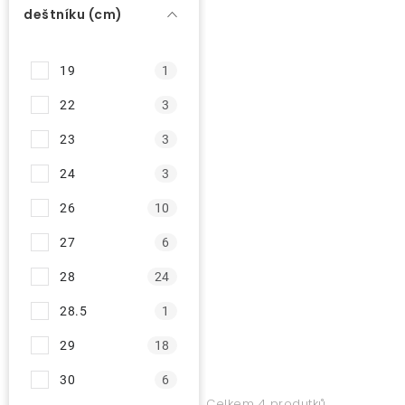
r
deštníku (cm)
o
O nás
d
19
1
Kontakty
u
22
3
k
t
23
3
ů
24
3
26
10
27
6
28
24
28.5
1
29
18
30
6
Celkem 4 produtků