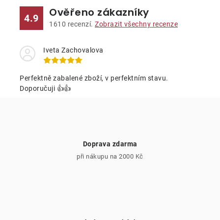
l
Ověřeno zákazníky
á
4.9
d
1610
recenzí.
Zobrazit všechny recenze
a
c
Iveta Zachovalova
í
p
Perfektně zabalené zboží, v perfektním stavu.
r
Doporučuji 👍👍
v
k
y
v
Doprava zdarma
ý
při nákupu na 2000 Kč
p
i
s
u