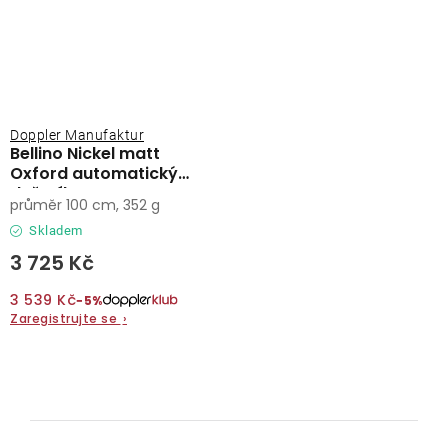
Doppler Manufaktur
Bellino Nickel matt
Oxford automatický
deštník
průměr 100 cm, 352 g
Skladem
3 725 Kč
3 539 Kč
−5%
Zaregistrujte se
›
O
v