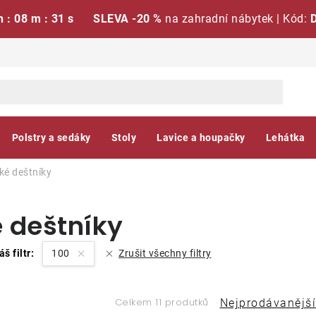
h : 08 m : 30 s
SLEVA -20 %
na zahradní nábytek | Kód:
Polstry a sedáky
Stoly
Lavice a houpačky
Lehátka
ké deštníky
 deštníky
áš filtr:
100
Zrušit všechny filtry
Ř
Celkem 11 produtků
Nejprodávanější