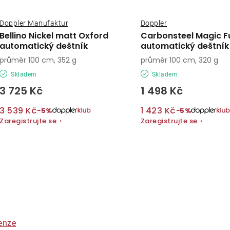
Doppler Manufaktur
Doppler
Bellino Nickel matt Oxford
Carbonsteel Magic F
automatický deštník
automatický deštník
průměr 100 cm, 352 g
průměr 100 cm, 320 g
Skladem
Skladem
3 725 Kč
1 498 Kč
3 539 Kč
1 423 Kč
−5%
−5%
Zaregistrujte se
›
Zaregistrujte se
›
O
v
á
enze