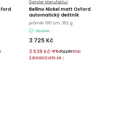
Doppler Manufaktur
xford
Bellino Nickel matt Oxford
automatický deštník
průměr 100 cm, 352 g
Skladem
3 725 Kč
3 539 Kč
−5%
Zaregistrujte se
›