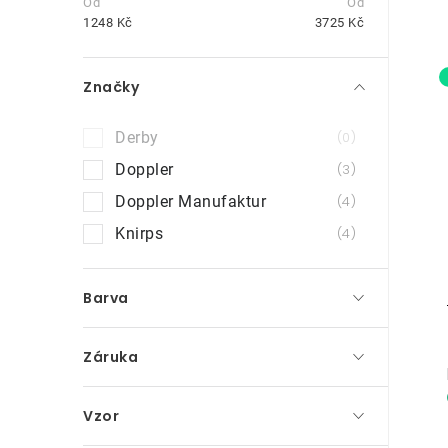
t
1248
Kč
3725
Kč
r
Značky
a
n
Derby
0
i
n
Doppler
3
Doppler Manufaktur
4
í
Knirps
4
p
a
Barva
n
e
Záruka
l
Vzor