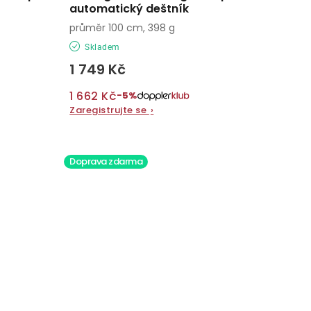
automatický deštník
průměr 100 cm, 398 g
Skladem
1 749 Kč
1 662 Kč
−5%
Zaregistrujte se
›
Doprava zdarma