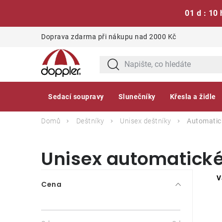
01 d : 10 
Přejít
Doprava zdarma při nákupu nad 2000 Kč
na
obsah
Sedací soupravy
Slunečníky
Křesla a židle
Domů
Deštníky
Unisex deštníky
Automatic
Unisex automatické
P
V
Cena
o
s