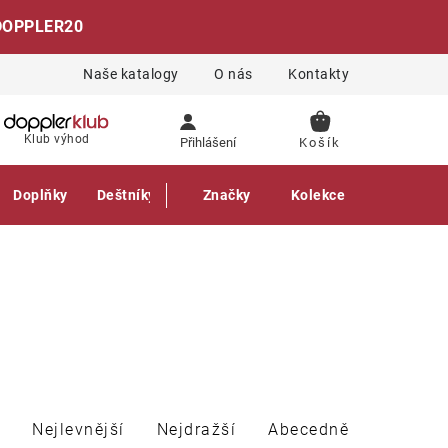
DOPPLER20
Naše katalogy
O nás
Kontakty
NÁKUPNÍ
Klub výhod
Přihlášení
KOŠÍK
Doplňky
Deštníky
Gastro produkty
Značky
Kolekce
Nejlevnější
Nejdražší
Abecedně