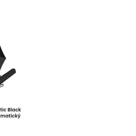
ic Black
omatický