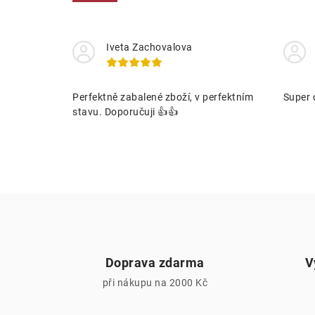
Iveta Zachovalova
í
Perfektně zabalené zboží, v perfektním
Super 
stavu. Doporučuji 👍👍
r
Doprava zdarma
V
při nákupu na 2000 Kč
i