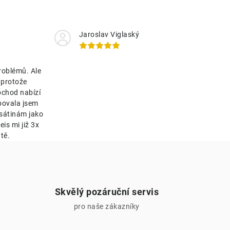
Jaroslav Viglaský
roblémů. Ale
 protože
bchod nabízí
bovala jsem
esátinám jako
is mi již 3x
tě.
Skvělý pozáruční servis
pro naše zákazníky