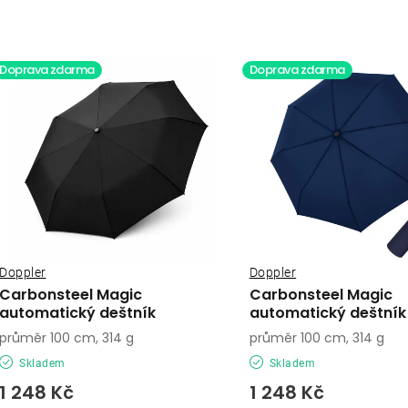
a
V
z
ý
Doprava zdarma
Doprava zdarma
e
p
n
í
s
p
p
r
r
o
o
Doppler
Doppler
d
Carbonsteel Magic
Carbonsteel Magic
d
automatický deštník
automatický deštník
u
průměr 100 cm, 314 g
průměr 100 cm, 314 g
u
k
Skladem
Skladem
k
t
1 248 Kč
1 248 Kč