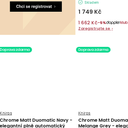
Skladem
1 749 Kč
1 662 Kč
−5%
Zaregistrujte se
›
Doprava zdarma
Doprava zdarma
Knirps
Knirps
Chrome Matt Duomatic Navy -
Chrome Matt Duoma
elegantní plně automatický
Melange Grey - elega