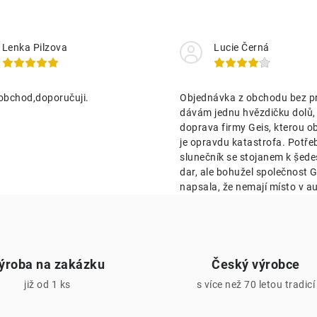
d
a
Lenka Pilzova
Lucie Černá
c
obchod,doporučuji.
Objednávka z obchodu bez p
p
dávám jednu hvězdičku dolů,
doprava firmy Geis, kterou o
je opravdu katastrofa. Potře
v
slunečník se stojanem k ṣ̌ed
k
dar, ale bohužel společnost Ge
napsala, že nemají místo v au
y
v
ý
ýroba na zakázku
Český výrobce
p
již od 1 ks
s více než 70 letou tradicí