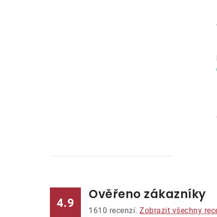
Ověřeno zákazníky
l
4.9
1610
recenzí.
Zobrazit všechny rec