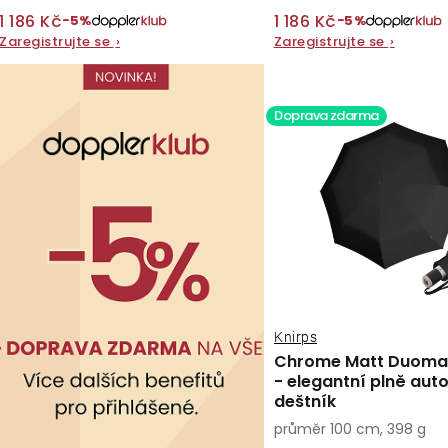
t
ů
1 186 Kč
1 186 Kč
−5%
−5%
ů
Zaregistrujte se
›
Zaregistrujte se
›
Doprava zdarma
Knirps
Chrome Matt Duomat
- elegantní plně aut
deštník
průměr 100 cm, 398 g