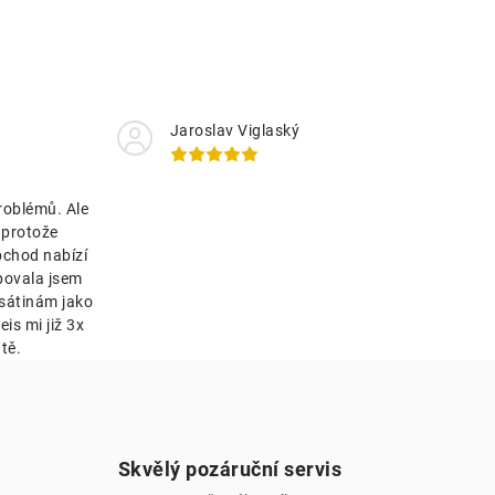
Jaroslav Viglaský
roblémů. Ale
 protože
bchod nabízí
bovala jsem
esátinám jako
is mi již 3x
tě.
Skvělý pozáruční servis