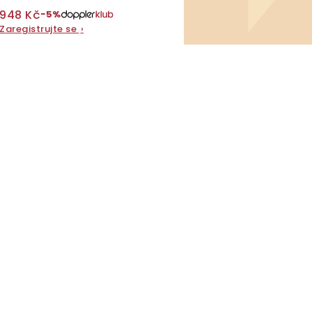
ů
948 Kč
−5%
t
Zaregistrujte se
›
ů
O
v
á
d
a
c
p