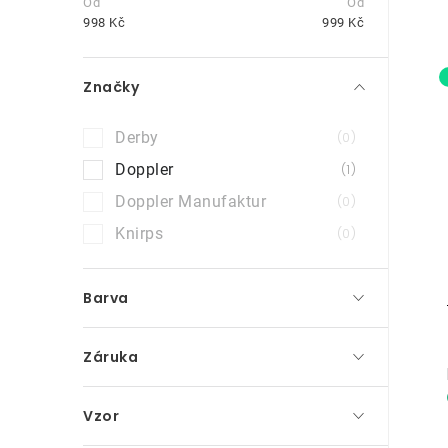
t
998
Kč
999
Kč
r
Značky
a
n
Derby
0
n
i
Doppler
1
Doppler Manufaktur
0
í
Knirps
0
p
a
Barva
n
e
Záruka
l
Vzor