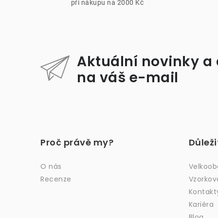
při nákupu na 2000 Kč
Aktuální novinky a
na váš e-mail
Z
á
Proč právě my?
Důlež
p
a
O nás
Velkoo
Recenze
Vzorkov
t
Kontakt
í
Kariéra
Blog