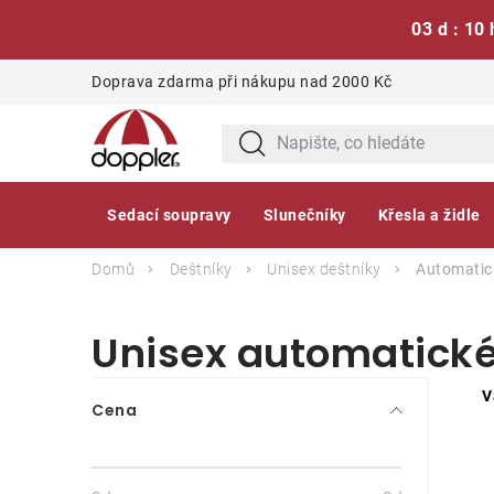
03 d : 10 
Přejít
Doprava zdarma při nákupu nad 2000 Kč
na
obsah
Sedací soupravy
Slunečníky
Křesla a židle
Domů
Deštníky
Unisex deštníky
Automatic
Unisex automatické
P
V
Cena
o
s