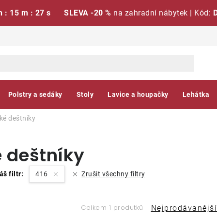
h : 15 m : 26 s
SLEVA -20 %
na zahradní nábytek | Kód:
Polstry a sedáky
Stoly
Lavice a houpačky
Lehátka
ké deštníky
 deštníky
áš filtr:
416
Zrušit všechny filtry
Ř
Celkem 1 produtků
Nejprodávanější