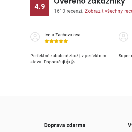
Ověřeno zákazníky
4.9
1610
recenzí.
Zobrazit všechny rec
Iveta Zachovalova
Perfektně zabalené zboží, v perfektním
Super 
stavu. Doporučuji 👍👍
Doprava zdarma
V