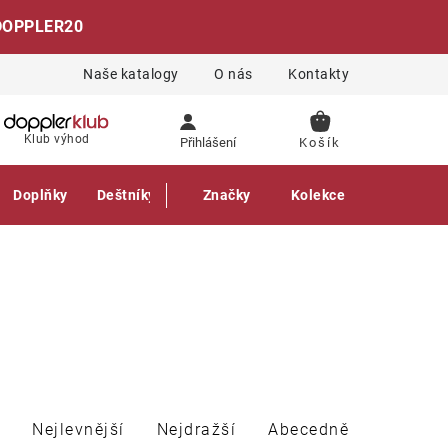
DOPPLER20
Naše katalogy
O nás
Kontakty
NÁKUPNÍ
Klub výhod
Přihlášení
KOŠÍK
Doplňky
Deštníky
Gastro produkty
Značky
Kolekce
Nejlevnější
Nejdražší
Abecedně