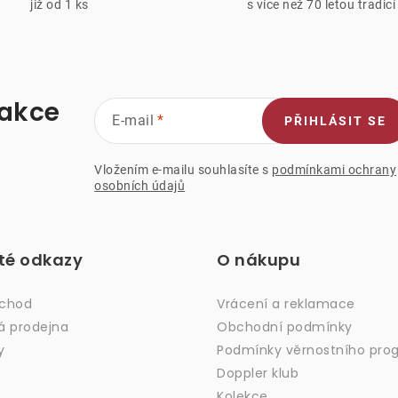
již od 1 ks
s více než 70 letou tradicí
 akce
E-mail
PŘIHLÁSIT SE
Vložením e-mailu souhlasíte s
podmínkami ochrany
osobních údajů
ité odkazy
O nákupu
bchod
Vrácení a reklamace
á prodejna
Obchodní podmínky
y
Podmínky věrnostního pro
Doppler klub
Kolekce