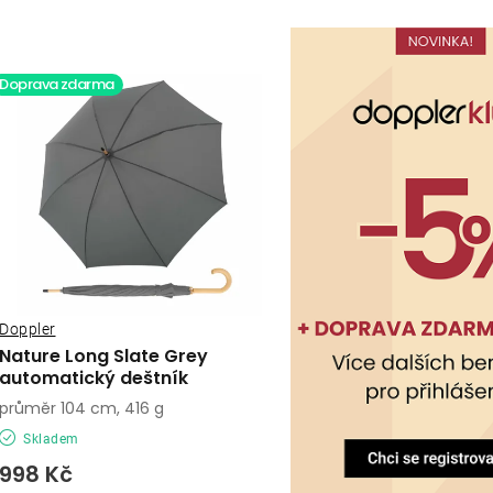
a
z
V
Doprava zdarma
e
ý
n
p
í
p
s
r
p
o
r
Doppler
d
o
Nature Long Slate Grey
automatický deštník
u
d
průměr 104 cm, 416 g
k
u
Skladem
t
998 Kč
k