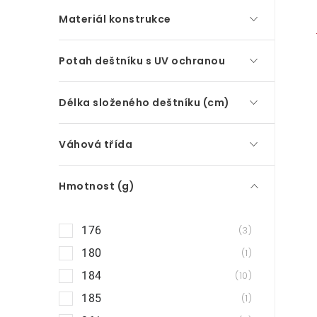
Materiál konstrukce
Potah deštníku s UV ochranou
Délka složeného deštníku (cm)
l
Váhová třída
Hmotnost (g)
176
3
180
1
í
184
10
185
1
r