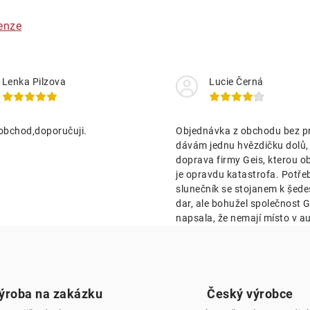
enze
Lenka Pilzova
Lucie Černá
obchod,doporučuji.
Objednávka z obchodu bez p
dávám jednu hvězdičku dolů,
doprava firmy Geis, kterou o
je opravdu katastrofa. Potře
slunečník se stojanem k ṣ̌ed
dar, ale bohužel společnost Ge
napsala, že nemají místo v au
ýroba na zakázku
Český výrobce