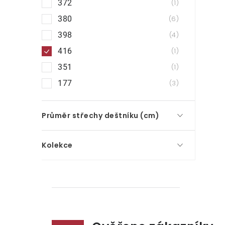
372
1
380
6
398
4
416
1
351
1
177
3
Průměr střechy deštníku (cm)
Kolekce