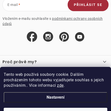
E-mail
PŘIHLÁSIT SE
Vložením e-mailu souhlasíte s
podmínkami ochrany osobních
údajů
Z
á
Proč právě my?
p
a
O nás
Důležité odkazy
Tento web používá soubory cookie. Dalším
Recenze
t
procházením tohoto webu vyjadřujete souhlas s jejich
Velkoobchod
í
používáním.. Více informací
zde
.
O nákupu
Vzorková prodejna
Vrácení a reklamace
Kontakty
Nastavení
Kontakty
Obchodní podmínky
Kariéra
Podmínky věrnostního programu
Blog
Doppler CZ spol. s.r.o.,