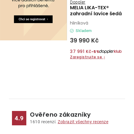
Doppler
MELIA LIKA-TEX®
zahradní lavice šedá
hliníková
Skladem
39 990 Kč
37 991 Kč
−5%
Zaregistrujte se
›
O
v
l
Ověřeno zákazníky
á
4.9
d
1610
recenzí.
Zobrazit všechny recenze
a