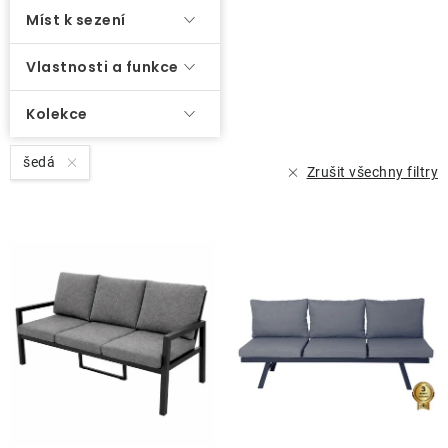
ů
Míst k sezení
O nás
Vlastnosti a funkce
Kontakty
Kolekce
šedá
Zrušit všechny filtry