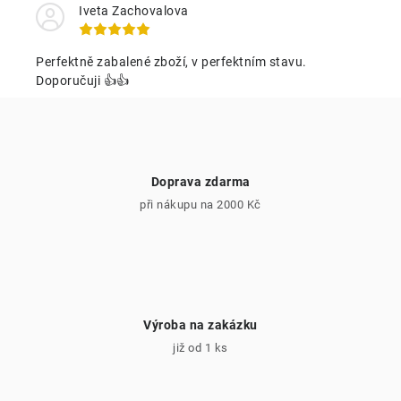
c
Iveta Zachovalova
í
p
Perfektně zabalené zboží, v perfektním stavu.
r
Doporučuji 👍👍
v
k
y
v
Doprava zdarma
ý
při nákupu na 2000 Kč
p
i
s
u
Výroba na zakázku
již od 1 ks