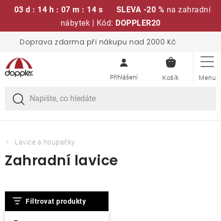
03 d : 14 h : 07 m : 14 s
SLEVA -20 %
na zahradní
nábytek | Kód:
DOPPLER20
Přejít
Doprava zdarma při nákupu nad 2000 Kč
Sedací soupravy
na
NÁKUPN
obsah
KOŠÍK
Slunečníky
Křesla a židle
Polstry a sedáky
Lavice a houpačky
Zahradní lavice
Stoly
V
Lavice a houpačky
Filtrovat produkty
ý